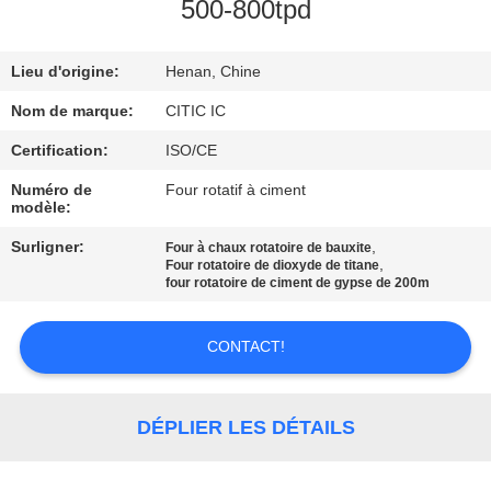
500-800tpd
VISITE
Lieu d'origine:
Henan, Chine
D'USINE
Nom de marque:
CITIC IC
CONTRÔLE
Certification:
ISO/CE
DE
Numéro de
Four rotatif à ciment
modèle:
QUALITÉ
Surligner:
,
Four à chaux rotatoire de bauxite
,
Four rotatoire de dioxyde de titane
CONTACTEZ-
four rotatoire de ciment de gypse de 200m
NOUS
CONTACT!
NOUVELLES
DÉPLIER LES DÉTAILS
DEMANDEZ