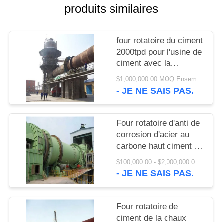
UNE
produits similaires
CITATION
four rotatoire du ciment
PLAN
2000tpd pour l'usine de
ciment avec la
DU
meilleure
$1,000,000.00 MOQ:Ensembles 1
SITE
représentation
- JE NE SAIS PAS.
PRIVACY
Four rotatoire d'anti de
POLICY
corrosion d'acier au
carbone haut ciment de
finesse
$100,000.00 - $2,000,000.00 / Set MOQ:1 ensemble/ensembles
- JE NE SAIS PAS.
Four rotatoire de
ciment de la chaux