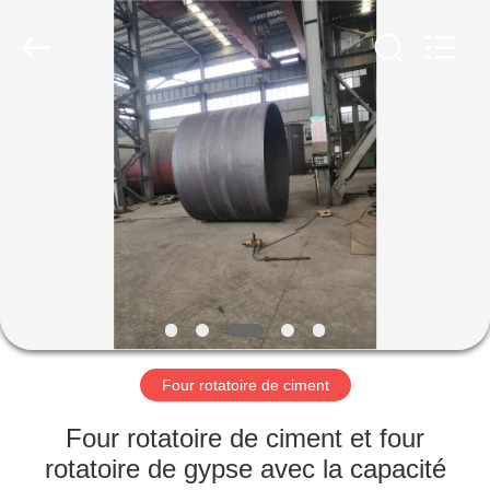
Luoyang
Zhongtai
Industries
CO.,LTD.
All
Rights
Reserved.
MAISON
PRODUITS
VR
SHOW
AU
SUJET
Four rotatoire de ciment
DE
Four rotatoire de ciment et four
NOUS
rotatoire de gypse avec la capacité