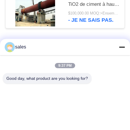
TiO2 de ciment à haute
production hydraulique
$100,000.00 MOQ:>Ensembles =1
de four rotatoire
- JE NE SAIS PAS.
Catégories populaires
Tous
sales
Pignons de moulin
Pignon biseauté
9:37 PM
Good day, what product are you looking for?
vitesse de périmètre
Bâtis et pièces
de moulin
forgéees
Four rotatoire de
Moulin de meulage de
ciment
minerai
Machine de
Pièces de rechange