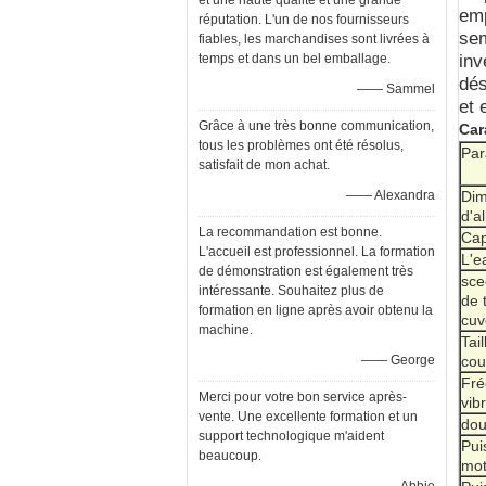
et une haute qualité et une grande
emp
réputation. L'un de nos fournisseurs
sem
fiables, les marchandises sont livrées à
temps et dans un bel emballage.
inv
dés
—— Sammel
et 
Grâce à une très bonne communication,
Car
tous les problèmes ont été résolus,
Par
satisfait de mon achat.
—— Alexandra
Dim
d'a
La recommandation est bonne.
Cap
L'accueil est professionnel. La formation
L'e
de démonstration est également très
sce
intéressante. Souhaitez plus de
de 
formation en ligne après avoir obtenu la
cuv
machine.
Tai
—— George
cou
Fré
Merci pour votre bon service après-
vib
vente. Une excellente formation et un
dou
support technologique m'aident
Pui
beaucoup.
mot