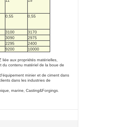
11
15
0,55
0,55
3100
3170
3090
2975
2295
2400
9200
10000
 liée aux propriétés matérielles,
nt du contenu matériel de la boue de
d'équipement minier et de ciment dans
lients dans les industries de
imique, marine, Casting&Forgings.