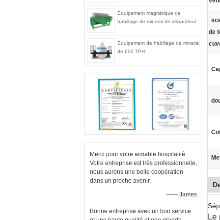
vent
Équipement magnétique de
sce
habillage de minerai de séparateur
de t
Équipement de habillage de minerai
cuv
de 600 TPH
Ca
dou
Co
Merci pour votre aimable hospitalité.
Met
Votre entreprise est très professionnelle,
nous aurons une belle coopération
dans un proche avenir.
De
—— James
Sép
Bonne entreprise avec un bon service
Le 