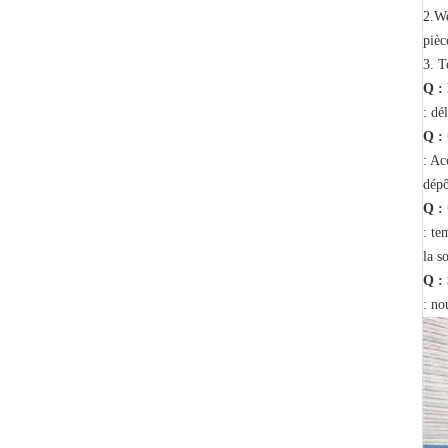
2.We
pièc
3. T
Q : 
: dé
Q :
: Ac
dépô
Q : 
: te
la s
Q : 
: no