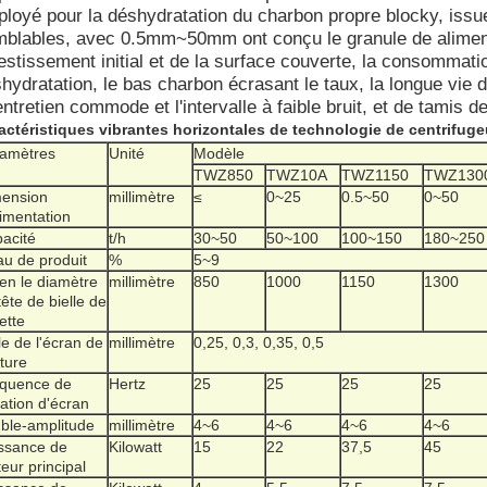
loyé pour la déshydratation du charbon propre blocky, issue
blables, avec 0.5mm~50mm ont conçu le granule de alimentat
estissement initial et de la surface couverte, la consommatio
hydratation, le bas charbon écrasant le taux, la longue vie 
entretien commode et l'intervalle à faible bruit, et de tamis de
actéristiques vibrantes horizontales de technologie de centrifuge
amètres
Unité
Modèle
TWZ850
TWZ10A
TWZ1150
TWZ130
ension
millimètre
≤
0~25
0.5~50
0~50
limentation
acité
t/h
30~50
50~100
100~150
180~250
au de produit
%
5~9
en le diamètre
millimètre
850
1000
1150
1300
tête de bielle de
ette
lle de l'écran de
millimètre
0,25, 0,3, 0,35, 0,5
ture
quence de
Hertz
25
25
25
25
ration d'écran
ble-amplitude
millimètre
4~6
4~6
4~6
4~6
ssance de
Kilowatt
15
22
37,5
45
eur principal