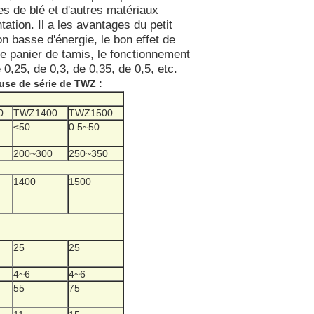
s de blé et d'autres matériaux
ion. Il a les avantages du petit
n basse d'énergie, le bon effet de
de panier de tamis, le fonctionnement
 0,25, de 0,3, de 0,35, de 0,5, etc.
use de série de TWZ :
0
TWZ1400
TWZ1500
≤50
0.5~50
200~300
250~350
1400
1500
25
25
4~6
4~6
55
75