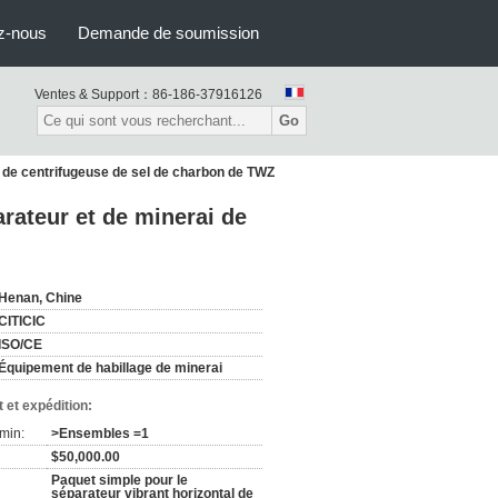
z-nous
Demande de soumission
Ventes & Support：
86-186-37916126
Go
i de centrifugeuse de sel de charbon de TWZ
rateur et de minerai de
Henan, Chine
CITICIC
ISO/CE
Équipement de habillage de minerai
 et expédition:
min:
>Ensembles =1
$50,000.00
Paquet simple pour le
séparateur vibrant horizontal de