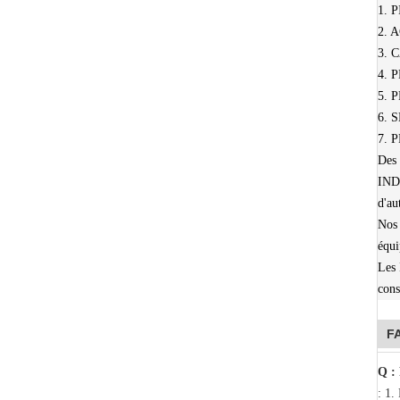
1. 
2. 
3. 
4.
5. 
6. 
7.
Des
IND
d'au
Nos 
équi
Les
cons
F
Q : 
: 1.