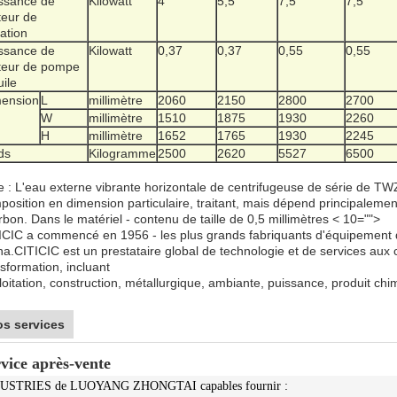
ssance de
Kilowatt
4
5,5
7,5
7,5
eur de
ration
ssance de
Kilowatt
0,37
0,37
0,55
0,55
eur de pompe
uile
ension
L
millimètre
2060
2150
2800
2700
W
millimètre
1510
1875
1930
2260
H
millimètre
1652
1765
1930
2245
ds
Kilogramme
2500
2620
5527
6500
e : L'eau externe vibrante horizontale de centrifugeuse de série de TWZ
position en dimension particulaire, traitant, mais dépend principaleme
bon. Dans le matériel - contenu de taille de 0,5 millimètres < 10="">
ICIC a commencé en 1956 - les plus grands fabriquants d'équipement 
na.CITICIC est un prestataire global de technologie et de services aux c
sformation, incluant
loitation, construction, métallurgique, ambiante, puissance, produit ch
s services
vice après-vente
USTRIES de LUOYANG ZHONGTAI capables fournir :