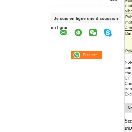
—— Abbie
Pui
mot
vib
Pui
Je suis en ligne une discussion
mot
en ligne
à h
Dim
Poi
Not
com
char
CIT
Chi
tran
Exp
No
Ser
IND