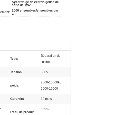
&centrifuge de centrifugeuse de
série de TWZ
1000 ensembles/ensembles par
nement:
an
Séparation de
Type:
l'usine
Tension:
380V
2500-10000kg,
poids:
2500-10000
Garantie:
12 mois
,
5~9%
L'eau de produit: