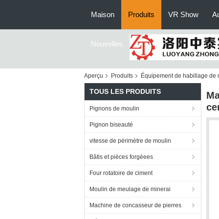
Maison
Produits
VR Show
Au
Nouvelles
Aperçu
Produits
Équipement de habillage de 
TOUS LES PRODUITS
Ma
ce
Pignons de moulin
Pignon biseauté
vitesse de périmètre de moulin
Bâtis et pièces forgéees
Four rotatoire de ciment
Moulin de meulage de minerai
Machine de concasseur de pierres