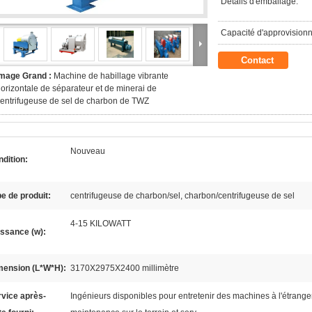
Détails d'emballage:
Capacité d'approvision
Contact
Image Grand :
Machine de habillage vibrante
orizontale de séparateur et de minerai de
entrifugeuse de sel de charbon de TWZ
Nouveau
dition:
e de produit:
centrifugeuse de charbon/sel, charbon/centrifugeuse de sel
4-15 KILOWATT
ssance (w):
mension (L*W*H):
3170X2975X2400 millimètre
vice après-
Ingénieurs disponibles pour entretenir des machines à l'étranger