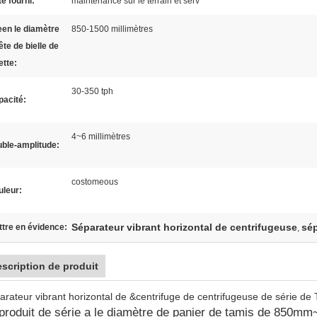
e fourni:
maintenance sur le terrain et serv
en le diamètre
850-1500 millimètres
ête de bielle de
ette:
30-350 tph
pacité:
4~6 millimètres
ble-amplitude:
costomeous
uleur:
Séparateur vibrant horizontal de centrifugeuse
sép
tre en évidence:
,
scription de produit
arateur vibrant horizontal de &centrifuge de centrifugeuse de série d
produit de série a le diamètre de panier de tamis de 850mm