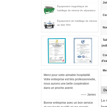
Joi
Équipement magnétique de
habillage de minerai de séparateur
Cer
Équipement de habillage de minerai
de 600 TPH
No
Tai
(mil
Co
d'ea
Met
Merci pour votre aimable hospitalité.
Votre entreprise est très professionnelle,
nous aurons une belle coopération
dans un proche avenir.
De
—— James
La 
Bonne entreprise avec un bon service
lave