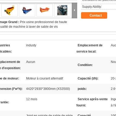
Supply Ability:
Contact
Image Grand :
Prix usine professionnel de haute
ualité de machine à laver de sable de vis
ustries
industy
Emplacement de
Au
icables:
service local:
placement de
Aucun
No
Condition:
e d'exposition:
pe de moteur:
Moteur à courant alternatif
Capacité (t/h):
20-
ension (l*w*h):
4420*2930*3800mm (XS3500)
poids:
2.6
12 mois
Service après-vente
Ing
antie:
fourni:
à l
Joint en spirale de sable de série
Capacité
100