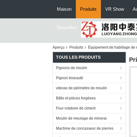
Maison
Produits
VR Show
Au
Nouvelles
Aperçu
Produits
Équipement de habillage de 
TOUS LES PRODUITS
Pr
Pignons de moulin
Pignon biseauté
vitesse de périmètre de moulin
Bâtis et pièces forgéees
Four rotatoire de ciment
Moulin de meulage de minerai
Machine de concasseur de pierres