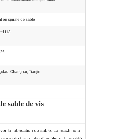
nt en spirale de sable
2~1118
~26
gdao, Changhaï, Tianjin
e sable de vis
er la fabrication de sable. La machine à
ierre de trace, afin d'améliorer la qualité