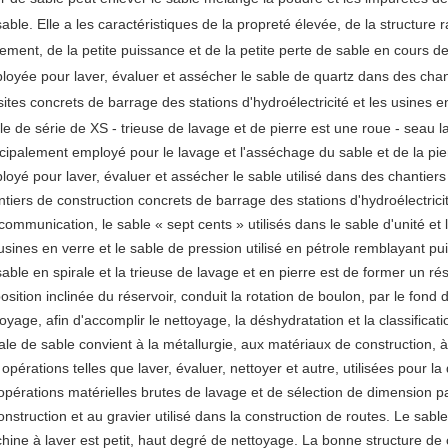
able. Elle a les caractéristiques de la propreté élevée, de la structure
tement, de la petite puissance et de la petite perte de sable en cours d
loyée pour laver, évaluer et assécher le sable de quartz dans des chant
sites concrets de barrage des stations d'hydroélectricité et les usines e
e de série de XS - trieuse de lavage et de pierre est une roue - seau la
ncipalement employé pour le lavage et l'asséchage du sable et de la pier
loyé pour laver, évaluer et assécher le sable utilisé dans des chantiers
ntiers de construction concrets de barrage des stations d'hydroélectrici
communication, le sable « sept cents » utilisés dans le sable d'unité et 
usines en verre et le sable de pression utilisé en pétrole remblayant pui
able en spirale et la trieuse de lavage et en pierre est de former un r
osition inclinée du réservoir, conduit la rotation de boulon, par le fon
oyage, afin d'accomplir le nettoyage, la déshydratation et la classificat
ale de sable convient à la métallurgie, aux matériaux de construction, à l
opérations telles que laver, évaluer, nettoyer et autre, utilisées pour la
opérations matérielles brutes de lavage et de sélection de dimension part
onstruction et au gravier utilisé dans la construction de routes. Le sabl
hine à laver est petit, haut degré de nettoyage. La bonne structure de 