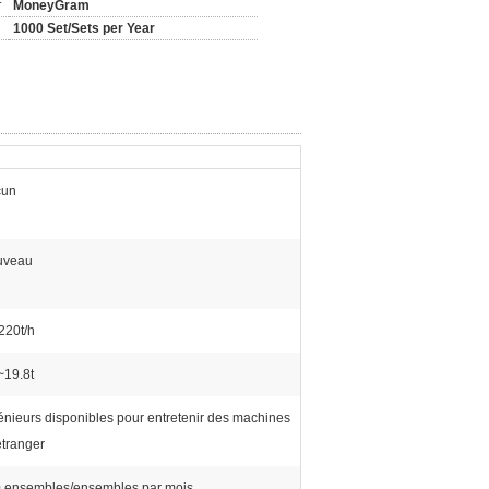
MoneyGram
1000 Set/Sets per Year
cun
uveau
220t/h
~19.8t
énieurs disponibles pour entretenir des machines
'étranger
 ensembles/ensembles par mois