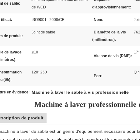
nt de sable:
de WCD
d'approvisionnement:
tificat:
ISO9001 : 2008/CE
Nom:
Joi
Joint de sable
Diamètre de la vis
76
m de produit:
(millimètres):
lle de lavage
≤10
17
Vitesse de vis (RMP):
limètres):
nsommation
120~250
Qin
Port:
u (t/h):
Machine à laver le sable à vis professionnelle
tre en évidence:
Machine à laver professionnelle d
scription de produit
machine à laver de sable est un genre d'équipement nécessaire pour lav
r de sable peut enlever le sable mélangé la poudre et les impuretés de p