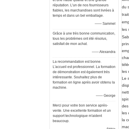
et une haute qualité et une grande
réputation. L'un de nos fournisseurs
du s
fiables, les marchandises sont livrées à
trai
temps et dans un bel emballage.
emp
—— Sammel
les 
Grâce à une très bonne communication,
Sabl
tous les problèmes ont été résolus,
pri
satisfait de mon achat.
emp
—— Alexandra
cha
La recommandation est bonne.
télé
L'accueil est professionnel. La formation
les 
de démonstration est également très
intéressante. Souhaitez plus de
Le s
formation en ligne après avoir obtenu la
disp
machine.
nett
—— George
spir
Merci pour votre bon service après-
des 
vente. Une excellente formation et un
les 
support technologique m'aident
la c
beaucoup.
mac