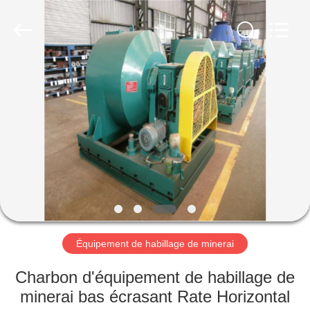
Luoyang
Zhongtai
Industries
CO.,LTD.
All
Rights
Reserved.
MAISON
PRODUITS
VR
SHOW
AU
SUJET
Équipement de habillage de minerai
DE
Charbon d'équipement de habillage de
NOUS
minerai bas écrasant Rate Horizontal