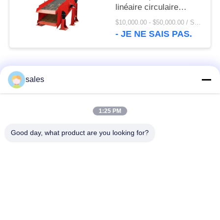
linéaire circulaire
d'écran de vibration et
$10,000.00 - $50,000.00 / Set MOQ:1 ensemble/ensembles
d'écran d'agrégats
- JE NE SAIS PAS.
Catégories populaires
Tous
sales
Pignons de moulin
Pignon biseauté
1:25 PM
Good day, what product are you looking for?
vitesse de périmètre
Bâtis et pièces
de moulin
forgéees
Four rotatoire de
Moulin de meulage de
ciment
minerai
Machine de
Pièces de rechange