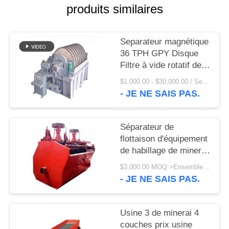
UNE
produits similaires
CITATION
Separateur magnétique
PLAN
36 TPH GPY Disque
Filtre à vide rotatif de
DU
haute qualité
$1,000.00 - $30,000.00 / Set MOQ:1 ensemble/ensembles
SITE
- JE NE SAIS PAS.
PRIVACY
Séparateur de
POLICY
flottaison d'équipement
de habillage de minerai
de la roue à aubes T60
$3,000.00 MOQ:>Ensembles =1
pour l'exploitation
- JE NE SAIS PAS.
Usine 3 de minerai 4
couches prix usine