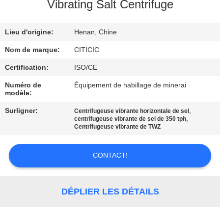
Vibrating Salt Centrifuge
VISITE
Lieu d'origine:
Henan, Chine
D'USINE
Nom de marque:
CITICIC
CONTRÔLE
Certification:
ISO/CE
DE
Numéro de
Équipement de habillage de minerai
modèle:
QUALITÉ
Surligner:
,
Centrifugeuse vibrante horizontale de sel
,
centrifugeuse vibrante de sel de 350 tph
CONTACTEZ-
Centrifugeuse vibrante de TWZ
NOUS
CONTACT!
NOUVELLES
DÉPLIER LES DÉTAILS
DEMANDEZ