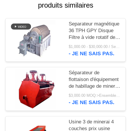
UNE
produits similaires
CITATION
Separateur magnétique
PLAN
36 TPH GPY Disque
Filtre à vide rotatif de
DU
haute qualité
$1,000.00 - $30,000.00 / Set MOQ:1 ensemble/ensembles
SITE
- JE NE SAIS PAS.
PRIVACY
Séparateur de
POLICY
flottaison d'équipement
de habillage de minerai
de la roue à aubes T60
$3,000.00 MOQ:>Ensembles =1
pour l'exploitation
- JE NE SAIS PAS.
Usine 3 de minerai 4
couches prix usine