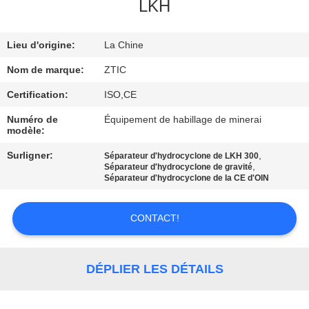
LKH
VISITE
Lieu d'origine:
La Chine
D'USINE
Nom de marque:
ZTIC
CONTRÔLE
Certification:
ISO,CE
DE
Numéro de
Équipement de habillage de minerai
modèle:
QUALITÉ
Surligner:
,
Séparateur d'hydrocyclone de LKH 300
,
Séparateur d'hydrocyclone de gravité
CONTACTEZ-
Séparateur d'hydrocyclone de la CE d'OIN
NOUS
CONTACT!
NOUVELLES
DÉPLIER LES DÉTAILS
DEMANDEZ