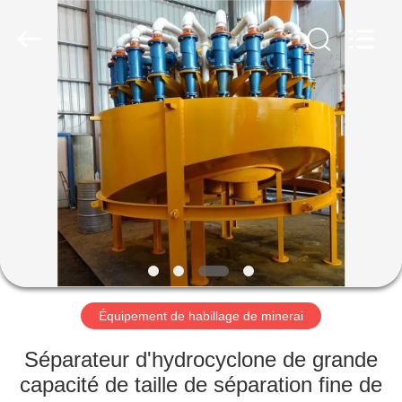
Luoyang
Zhongtai
Industries
CO.,LTD.
All
Rights
Reserved.
MAISON
PRODUITS
VR
SHOW
AU
SUJET
Équipement de habillage de minerai
DE
Séparateur d'hydrocyclone de grande
NOUS
capacité de taille de séparation fine de