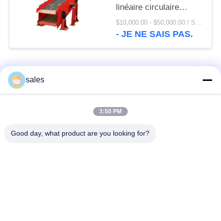
linéaire circulaire
d'écran de vibration et
$10,000.00 - $50,000.00 / Set MOQ:1 ensemble/ensembles
d'écran d'agrégats
- JE NE SAIS PAS.
Catégories populaires
Tous
sales
Pignons de moulin
Pignon biseauté
3:50 PM
Good day, what product are you looking for?
vitesse de périmètre
Bâtis et pièces
de moulin
forgéees
Four rotatoire de
Moulin de meulage de
ciment
minerai
Machine de
Pièces de rechange