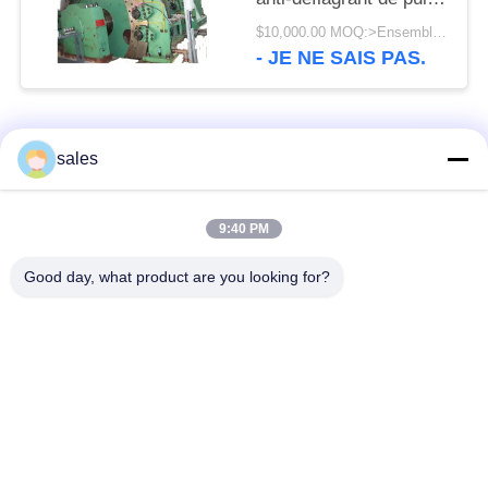
de mine de charge
$10,000.00 MOQ:>Ensembles =1
- JE NE SAIS PAS.
Catégories populaires
Tous
sales
Pignons de moulin
Pignon biseauté
9:40 PM
Good day, what product are you looking for?
vitesse de périmètre
Bâtis et pièces
de moulin
forgéees
Four rotatoire de
Moulin de meulage de
ciment
minerai
Machine de
Pièces de rechange