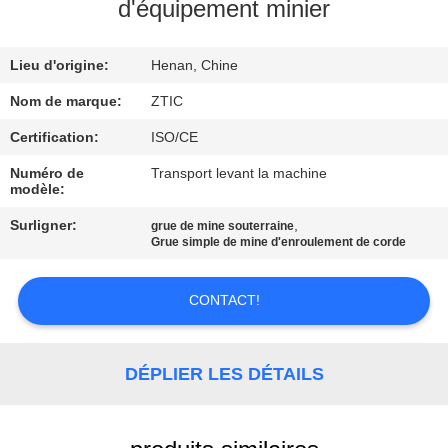
d'équipement minier
VISITE
Lieu d'origine:
Henan, Chine
D'USINE
Nom de marque:
ZTIC
CONTRÔLE
Certification:
ISO/CE
DE
Numéro de
Transport levant la machine
modèle:
QUALITÉ
Surligner:
,
grue de mine souterraine
Grue simple de mine d'enroulement de corde
CONTACTEZ-
NOUS
CONTACT!
NOUVELLES
DÉPLIER LES DÉTAILS
DEMANDEZ