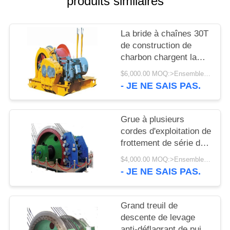
produits similaires
UNE
CITATION
La bride à chaînes 30T
de construction de
PLAN
charbon chargent la
DU
grue électrique de treuil
$6,000.00 MOQ:>Ensembles =1
transportant levant la
SITE
- JE NE SAIS PAS.
machine
PRIVACY
Grue à plusieurs
cordes d'exploitation de
POLICY
frottement de série de
JK/JKMD transportant
$4,000.00 MOQ:>Ensembles =1
levant la machine
- JE NE SAIS PAS.
Grand treuil de
descente de levage
anti-déflagrant de puits