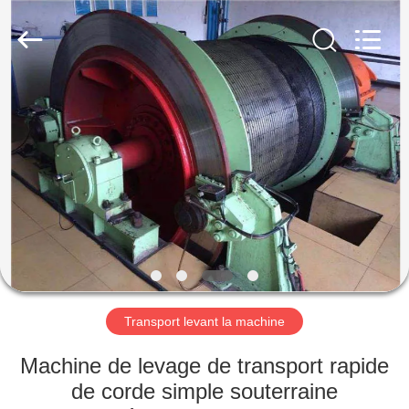
Luoyang
Zhongtai
Industries
CO.,LTD.
All
Rights
Reserved.
MAISON
PRODUITS
VR
SHOW
AU
SUJET
Transport levant la machine
DE
Machine de levage de transport rapide
NOUS
de corde simple souterraine