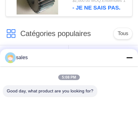
$2,000.00 MOQ:Ensembles 1
42crmo
- JE NE SAIS PAS.
Catégories populaires
Tous
Pignons de moulin
Pignon biseauté
sales
vitesse de périmètre
Bâtis et pièces
5:08 PM
de moulin
forgéees
Good day, what product are you looking for?
Four rotatoire de
Moulin de meulage de
ciment
minerai
Machine de
Pièces de rechange
concasseur de
de machine
pierres
d'abattage