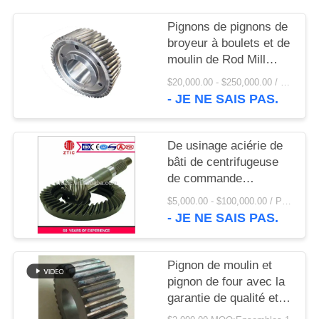
UNE
CITATION
Pignons de pignons de
broyeur à boulets et de
moulin de Rod Mill
PLAN
Pinion Gear And AG
$20,000.00 - $250,000.00 / Set MOQ:1 ensemble/ensembles
DU
- JE NE SAIS PAS.
SITE
De usinage aciérie de
PRIVACY
bâti de centrifugeuse
de commande
POLICY
numérique par
$5,000.00 - $100,000.00 / Piece MOQ:1,0 morceaux/morceaux
ordinateur pignon le
- JE NE SAIS PAS.
prix usine
Pignon de moulin et
pignon de four avec la
garantie de qualité et
l'acier des matériaux