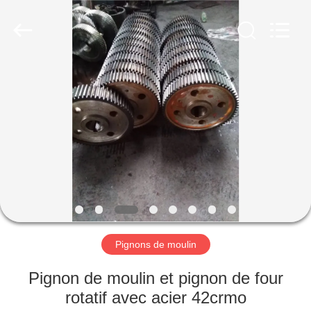
Luoyang
Zhongtai
Industries
CO.,LTD.
All
Rights
Reserved.
MAISON
PRODUITS
VR
SHOW
AU
SUJET
Pignons de moulin
DE
Pignon de moulin et pignon de four
NOUS
rotatif avec acier 42crmo