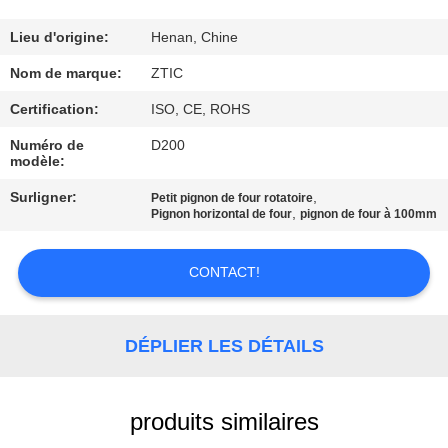
VISITE
Lieu d'origine:
Henan, Chine
D'USINE
Nom de marque:
ZTIC
Certification:
ISO, CE, ROHS
CONTRÔLE
Numéro de
D200
modèle:
DE
QUALITÉ
Surligner:
,
Petit pignon de four rotatoire
,
Pignon horizontal de four
pignon de four à 100mm
CONTACTEZ-
CONTACT!
NOUS
DÉPLIER LES DÉTAILS
NOUVELLES
produits similaires
DEMANDEZ