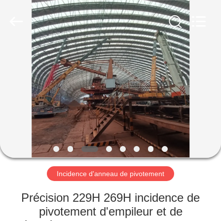
Luoyang
Zhongtai
Industries
CO.,LTD.
All
Rights
Reserved.
MAISON
PRODUITS
VR
SHOW
AU
SUJET
Incidence d'anneau de pivotement
DE
Précision 229H 269H incidence de
NOUS
pivotement d'empileur et de