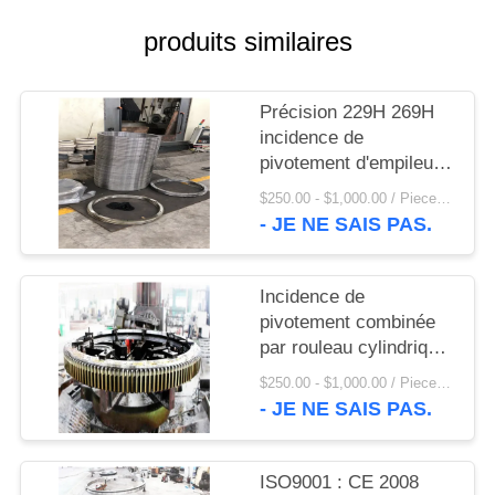
UNE
produits similaires
CITATION
PLAN
Précision 229H 269H
incidence de
DU
pivotement d'empileur
SITE
et de récupérateur de
$250.00 - $1,000.00 / Piece MOQ:1 morceau/morceaux
roue de pivotement
- JE NE SAIS PAS.
rotatoire en acier de
PRIVACY
Ring Bearing de LYC et
POLICY
de seau
Incidence de
pivotement combinée
par rouleau cylindrique
de 3 rangées et rapport
$250.00 - $1,000.00 / Piece MOQ:1 morceau/morceaux
fait dans la porcelaine
- JE NE SAIS PAS.
ISO9001 : CE 2008