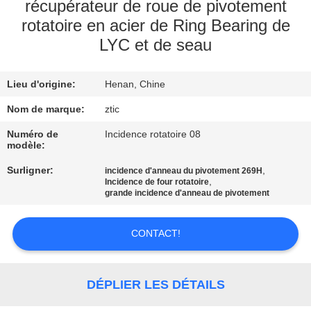
récupérateur de roue de pivotement
rotatoire en acier de Ring Bearing de
VISITE
LYC et de seau
D'USINE
Lieu d'origine:
Henan, Chine
CONTRÔLE
Nom de marque:
ztic
DE
Numéro de
Incidence rotatoire 08
QUALITÉ
modèle:
Surligner:
,
incidence d'anneau du pivotement 269H
CONTACTEZ-
,
Incidence de four rotatoire
grande incidence d'anneau de pivotement
NOUS
CONTACT!
NOUVELLES
DÉPLIER LES DÉTAILS
DEMANDEZ