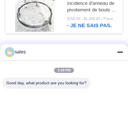
incidence d'anneau de
pivotement de boule de
contact de quatre
$250.00 - $1,000.00 / Piece MOQ:1 morceau/morceaux
points
- JE NE SAIS PAS.
Catégories populaires
Tous
sales
Pignons de moulin
Pignon biseauté
3:49 PM
Good day, what product are you looking for?
vitesse de périmètre
Bâtis et pièces
de moulin
forgéees
Four rotatoire de
Moulin de meulage de
ciment
minerai