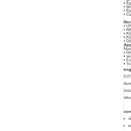
• É
• Ma
• É
• Ce
Nor
• U
• A
• A
• A
• D
App
Nos
• D
• sé
• Fo
• T
eng
CIT
dur
ins
situ
con
J
s