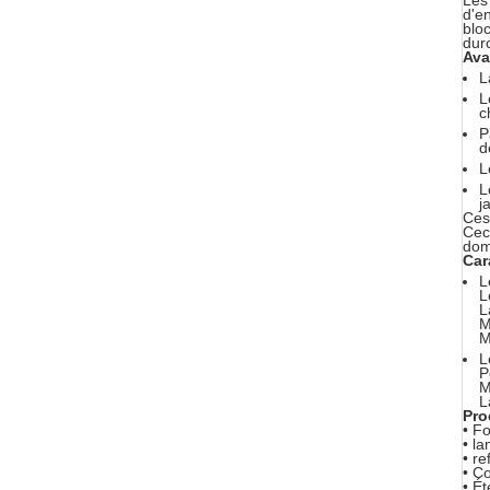
Les
d'e
blo
dur
Ava
L
L
c
P
d
L
L
j
Ces 
Cec
do
Car
L
L
L
M
M
L
P
M
L
Pro
• F
• la
• re
• C
• Ét