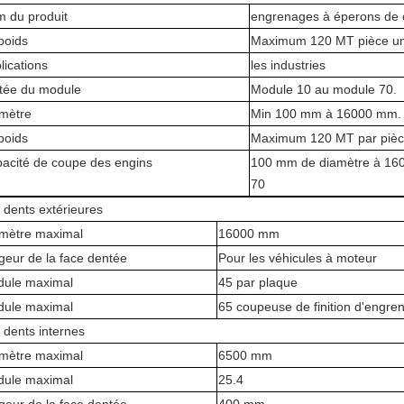
 du produit
engrenages à éperons de c
poids
Maximum 120 MT pièce u
lications
les industries
tée du module
Module 10 au module 70.
mètre
Min 100 mm à 16000 mm.
poids
Maximum 120 MT par pièc
acité de coupe des engins
100 mm de diamètre à 160
70
 dents extérieures
mètre maximal
16000 mm
geur de la face dentée
Pour les véhicules à moteur
ule maximal
45 par plaque
ule maximal
65 coupeuse de finition d'engre
 dents internes
mètre maximal
6500 mm
ule maximal
25.4