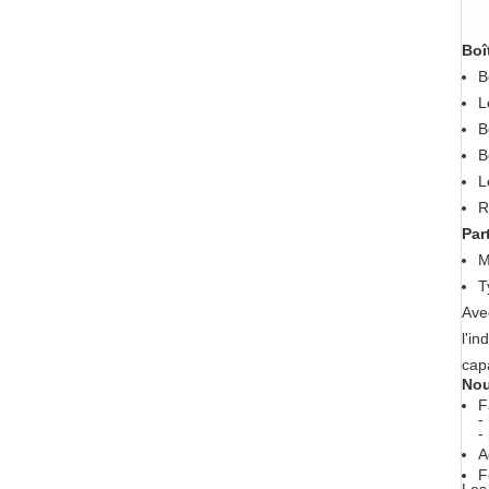
Boî
B
L
B
B
L
R
Par
M
T
Ave
l'in
capa
Nou
F
-
-
A
F