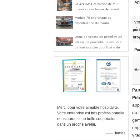
App
GS42CrMo4 et vitesse de four
rotatoire pour l'usine de ciment
Module 70 engrenage de
vit
circonférence du moulin
pér
Usine de vitesse de périmètre de
bro
vitesse de périmètre de moulin et
de four rotatoire pour l'usine de
Por
ciment
Met
Par
Piè
appl
Merci pour votre aimable hospitalité.
du c
Votre entreprise est très professionnelle,
nous aurons une belle coopération
gam
dans un proche avenir.
eng
—— James
vite