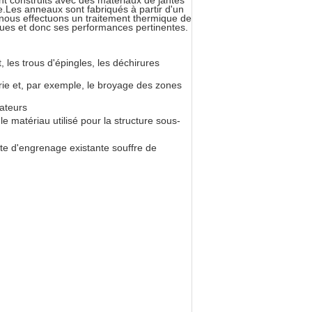
t construits avec des matériaux de jantes
e.Les anneaux sont fabriqués à partir d'un
, nous effectuons un traitement thermique de
ques et donc ses performances pertinentes.
, les trous d'épingles, les déchirures
rie et, par exemple, le broyage des zones
vateurs
e matériau utilisé pour la structure sous-
nte d'engrenage existante souffre de