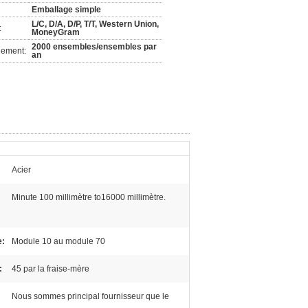
Emballage simple
L/C, D/A, D/P, T/T, Western Union,
:
MoneyGram
2000 ensembles/ensembles par
nement:
an
Acier
Minute 100 millimètre to16000 millimètre.
e:
Module 10 au module 70
:
45 par la fraise-mère
Nous sommes principal fournisseur que le