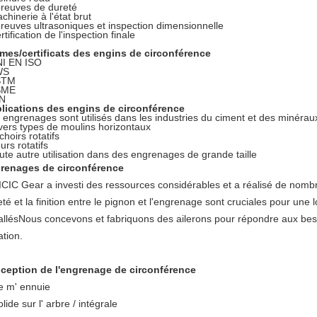
preuves de dureté
chinerie à l'état brut
preuves ultrasoniques et inspection dimensionnelle
rtification de l'inspection finale
mes/certificats des engins de circonférence
NI EN ISO
WS
STM
SME
IN
lications des engins de circonférence
 engrenages sont utilisés dans les industries du ciment et des minérau
ivers types de moulins horizontaux
choirs rotatifs
urs rotatifs
oute autre utilisation dans des engrenages de grande taille
renages de circonférence
ICIC Gear a investi des ressources considérables et a réalisé de nombr
eté et la finition entre le pignon et l'engrenage sont cruciales pour un
tallésNous concevons et fabriquons des ailerons pour répondre aux besoi
ation.
ception de l'engrenage de circonférence
e m' ennuie
olide sur l' arbre / intégrale