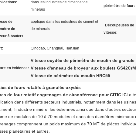
lications:
dans les industries de ciment et de
périmètre de four:
minerais
esse de
appliqué dans les industries de ciment et
Découpeuses de
imètre de
de minerais
vitesse:
yeur à boulets:
t:
Qingdao, Changhaï, TianJian
Vitesse oxydée de périmètre de moulin de granule
,
Vitesse d'anneau de broyeur aux boulets GS42Cr
tre en évidence:
Vitesse de périmètre du moulin HRC55
ties de fours rotatifs à granulés oxydés
ces de four rotatif engrenages de circonférence pour CITIC IC
La t
ication dans différents secteurs industriels, notamment dans les usines 
iment, l'industrie minière, les éoliennes ainsi que dans d'autres secteur
me de modules de 10 à 70 modules et dans des diamètres minimaux
renages comprennent un poids maximum de 70 MT de pièces individuelle
sses planétaires et autres.