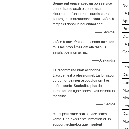
Bonne entreprise avec un bon service
Nom
et une haute qualité et une grande
Le 
réputation. L'un de nos fournisseurs
fiables, les marchandises sont livrées à
App
temps et dans un bel emballage.
Por
—— Sammel
Dia
Grâce à une très bonne communication,
Le 
tous les problèmes ont été résolus,
Cap
satisfait de mon achat.
—— Alexandra
Les
La recommandation est bonne.
Dia
L'accueil est professionnel. La formation
de démonstration est également très
Lar
intéressante. Souhaitez plus de
Mod
formation en ligne après avoir obtenu la
machine.
Mod
—— George
Les
Dia
Merci pour votre bon service après-
vente. Une excellente formation et un
Mod
support technologique m'aident