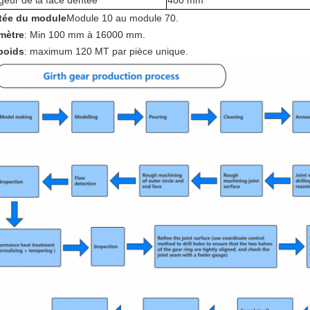
geur de la face dentée
400 mm
tée du module
Module 10 au module 70.
mètre
: Min 100 mm à 16000 mm.
poids
: maximum 120 MT par pièce unique.