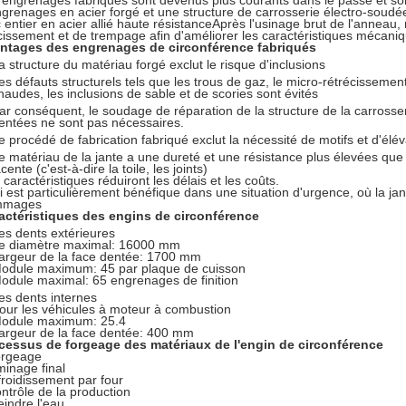
 engrenages fabriqués sont devenus plus courants dans le passé et son
ngrenages en acier forgé et une structure de carrosserie électro-soudé
c entier en acier allié haute résistanceAprès l'usinage brut de l'anneau
cissement et de trempage afin d'améliorer les caractéristiques mécani
ntages des engrenages de circonférence fabriqués
a structure du matériau forgé exclut le risque d'inclusions
es défauts structurels tels que les trous de gaz, le micro-rétrécissement
haudes, les inclusions de sable et de scories sont évités
ar conséquent, le soudage de réparation de la structure de la carrosse
entées ne sont pas nécessaires.
e procédé de fabrication fabriqué exclut la nécessité de motifs et d'élé
e matériau de la jante a une dureté et une résistance plus élevées que l
acente (c'est-à-dire la toile, les joints)
caractéristiques réduiront les délais et les coûts.
i est particulièrement bénéfique dans une situation d'urgence, où la ja
mmages
actéristiques des engins de circonférence
es dents extérieures
e diamètre maximal: 16000 mm
argeur de la face dentée: 1700 mm
odule maximum: 45 par plaque de cuisson
odule maximal: 65 engrenages de finition
es dents internes
our les véhicules à moteur à combustion
odule maximum: 25.4
argeur de la face dentée: 400 mm
cessus de forgeage des matériaux de l'engin de circonférence
orgeage
minage final
froidissement par four
ontrôle de la production
eindre l'eau