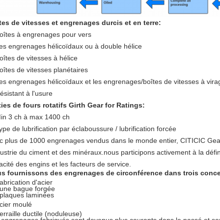
tes de vitesses et engrenages durcis et en terre:
oîtes à engrenages pour vers
es engrenages hélicoïdaux ou à double hélice
oîtes de vitesses à hélice
oîtes de vitesses planétaires
es engrenages hélicoïdaux et les engrenages/boîtes de vitesses à virag
ésistant à l'usure
ties de fours rotatifs Girth Gear for Ratings:
in 3 ch à max 1400 ch
ype de lubrification par éclaboussure / lubrification forcée
c plus de 1000 engrenages vendus dans le monde entier, CITICIC Gear
dustrie du ciment et des minéraux.nous participons activement à la défin
cité des engins et les facteurs de service.
s fournissons des engrenages de circonférence dans trois conce
abrication d'acier
 une bague forgée
 plaques laminées
cier moulé
erraille ductile (noduleuse)