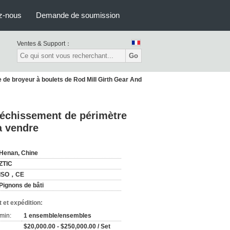
z-nous
Demande de soumission
Ventes & Support：
Go
 de broyeur à boulets de Rod Mill Girth Gear And
fléchissement de périmètre
à vendre
Henan, Chine
ZTIC
ISO，CE
Pignons de bâti
 et expédition:
min:
1 ensemble/ensembles
$20,000.00 - $250,000.00 / Set