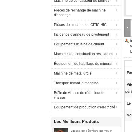
Machine de concasseur de pierres
Pièces de rechange de machine
d'abattage
Pièces de machine de CITIC HIC
Incidence d'anneau de pivotement
Équipements d'usine de ciment
v
b
Machines de construction résistantes
Équipement de habillage de minerai
Fo
Machine de métallurgie
Transport levant la machine
Vit
pér
Boîte de vitesse de réducteur de
vitesse
Le 
Équipement de production d'électricité
Nor
Les Meilleurs Produits
Vitesse de périmètre du moulin