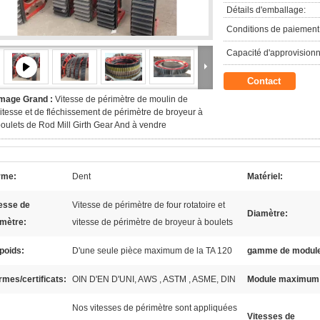
Détails d'emballage:
Conditions de paiement
Capacité d'approvision
Contact
Image Grand :
Vitesse de périmètre de moulin de
itesse et de fléchissement de périmètre de broyeur à
oulets de Rod Mill Girth Gear And à vendre
rme:
Dent
Matériel:
esse de
Vitesse de périmètre de four rotatoire et
Diamètre:
imètre:
vitesse de périmètre de broyeur à boulets
poids:
D'une seule pièce maximum de la TA 120
gamme de modul
mes/certificats:
OIN D'EN D'UNI, AWS , ASTM , ASME, DIN
Module maximum
Nos vitesses de périmètre sont appliquées
Vitesses de