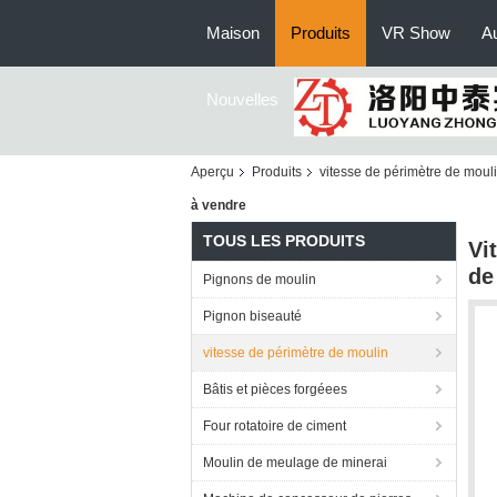
Maison
Produits
VR Show
Au
Nouvelles
Aperçu
Produits
vitesse de périmètre de moul
à vendre
TOUS LES PRODUITS
Vi
de
Pignons de moulin
Pignon biseauté
vitesse de périmètre de moulin
Bâtis et pièces forgéees
Four rotatoire de ciment
Moulin de meulage de minerai