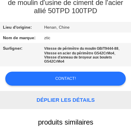
de moulin d'usine de ciment de l'acier
allié 50TPD 100TPD
VISITE
D'USINE
Lieu d'origine:
Henan, Chine
CONTRÔLE
Nom de marque:
ztic
DE
Surligner:
,
Vitesse de périmètre du moulin GB/T9444-88
,
Vitesse en acier du périmètre GS42CrMo4
QUALITÉ
Vitesse d'anneau de broyeur aux boulets
GS42CrMo4
CONTACTEZ-
CONTACT!
NOUS
DÉPLIER LES DÉTAILS
NOUVELLES
produits similaires
DEMANDEZ