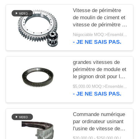
UNE
Vitesse de périmètre
CITATION
de moulin de ciment et
vitesse de périmètre de
PLAN
broyeur à boulets avec
Négociable MOQ:>Ensembles =1
de l'acier des
DU
- JE NE SAIS PAS.
matériaux 42crmo pour
SITE
l'usine de ciment
grandes vitesses de
périmètre de module et
PRIVACY
le pignon droit pour le
POLICY
broyeur à boulets et le
$5,000.00 MOQ:>Ensembles =1
four rotatoire
- JE NE SAIS PAS.
Commande numérique
par ordinateur usinant
l'usine de vitesse de
périmètre de double à
$20,000.00 - $250,000.00 / Set MOQ:1 ensemble/ensembles