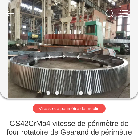
Luoyang
Zhongtai
Industries
CO.,LTD.
All
Rights
Reserved.
MAISON
PRODUITS
VR
SHOW
AU
SUJET
Vitesse de périmètre de moulin
DE
GS42CrMo4 vitesse de périmètre de
NOUS
four rotatoire de Gearand de périmètre