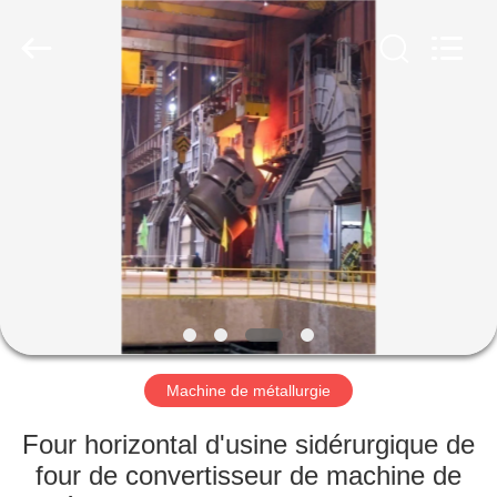
Luoyang
Zhongtai
Industries
CO.,LTD.
All
Rights
Reserved.
MAISON
PRODUITS
VR
SHOW
AU
SUJET
Machine de métallurgie
DE
Four horizontal d'usine sidérurgique de
NOUS
four de convertisseur de machine de