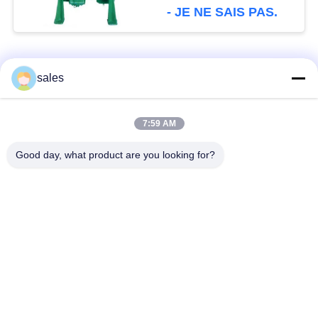
- JE NE SAIS PAS.
Catégories populaires
Tous
sales
Pignons de moulin
Pignon biseauté
7:59 AM
Good day, what product are you looking for?
vitesse de périmètre
Bâtis et pièces
de moulin
forgéees
Four rotatoire de
Moulin de meulage de
ciment
minerai
Machine de
Pièces de rechange
concasseur de
de machine
pierres
d'abattage