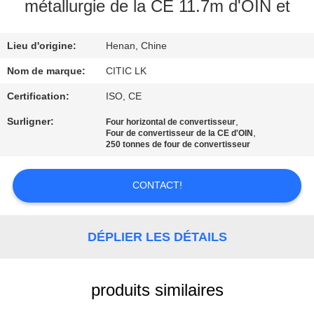
métallurgie de la CE 11.7m d'OIN et
VISITE
Lieu d'origine:
Henan, Chine
D'USINE
Nom de marque:
CITIC LK
CONTRÔLE
Certification:
ISO, CE
DE
Surligner:
,
Four horizontal de convertisseur
,
Four de convertisseur de la CE d'OIN
QUALITÉ
250 tonnes de four de convertisseur
CONTACTEZ-
CONTACT!
NOUS
DÉPLIER LES DÉTAILS
NOUVELLES
produits similaires
DEMANDEZ