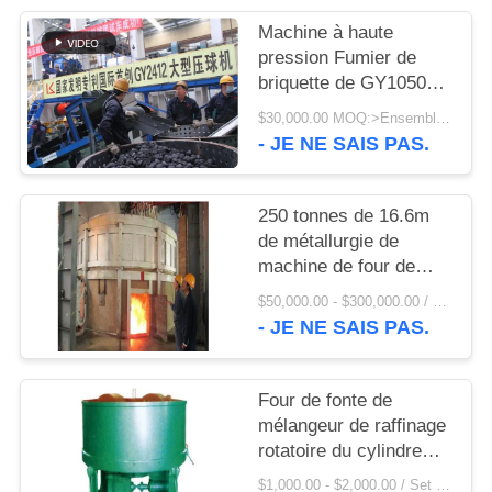
UNE
Machine à haute
CITATION
pression Fumier de
briquette de GY1050
50TPH et prix usine de
PLAN
$30,000.00 MOQ:>Ensembles =1
machine de presse de
- JE NE SAIS PAS.
DU
boule de minerai de fer
SITE
d'éponge
250 tonnes de 16.6m
de métallurgie de
PRIVACY
machine de four de
POLICY
fusion de soufflement
$50,000.00 - $300,000.00 / Set MOQ:1 ensemble/ensembles
inférieur
- JE NE SAIS PAS.
Four de fonte de
mélangeur de raffinage
rotatoire du cylindre
900T
$1,000.00 - $2,000.00 / Set MOQ:1 ensemble/ensembles