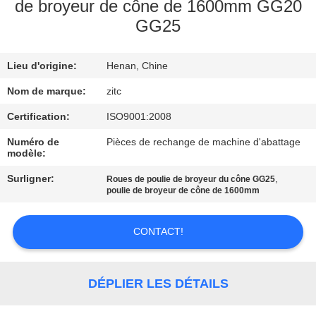
de broyeur de cône de 1600mm GG20
GG25
VISITE
D'USINE
Lieu d'origine:
Henan, Chine
CONTRÔLE
Nom de marque:
zitc
DE
Certification:
ISO9001:2008
QUALITÉ
Numéro de
Pièces de rechange de machine d'abattage
modèle:
Surligner:
,
Roues de poulie de broyeur du cône GG25
CONTACTEZ-
poulie de broyeur de cône de 1600mm
NOUS
CONTACT!
NOUVELLES
DÉPLIER LES DÉTAILS
DEMANDEZ