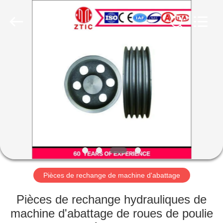
Luoyang
Zhongtai
Industries
CO.,LTD.
All
Rights
Reserved.
MAISON
PRODUITS
VR
SHOW
AU
SUJET
Pièces de rechange de machine d'abattage
DE
Pièces de rechange hydrauliques de
NOUS
machine d'abattage de roues de poulie