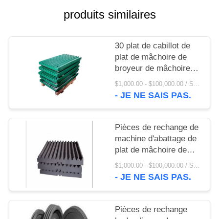
UNE
produits similaires
CITATION
30 plat de cabillot de
PLAN
plat de mâchoire de
DU
broyeur de mâchoire
d'acier au manganèse
SITE
$1,000.00 - $100,000.00 / Set MOQ:1 ensemble/ensembles
de la dent Mn13Cr2
- JE NE SAIS PAS.
PRIVACY
POLICY
Pièces de rechange de
machine d'abattage de
plat de mâchoire de
plat de revêtement de
$1,000.00 - $100,000.00 / Set MOQ:1 ensemble/ensembles
broyeur de mâchoire
- JE NE SAIS PAS.
Mn13Cr2
Pièces de rechange