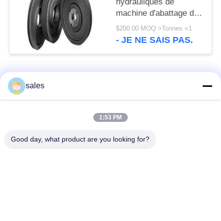
hydrauliques de
machine d'abattage de
roues de poulie de
$200.00 MOQ:>Tonnes =1
broyeur de cône de
- JE NE SAIS PAS.
1600mm GG20 GG25
Catégories populaires
Tous
sales
Pignons de moulin
Pignon biseauté
1:53 PM
Good day, what product are you looking for?
vitesse de périmètre
Bâtis et pièces
de moulin
forgéees
Four rotatoire de
Moulin de meulage de
ciment
minerai