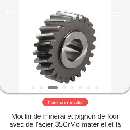
Luoyang
Zhongtai
Industries
CO.,LTD.
All
Rights
Reserved.
MAISON
PRODUITS
VR
SHOW
AU
SUJET
Pignons de moulin
DE
Moulin de minerai et pignon de four
NOUS
avec de l'acier 35CrMo matériel et la