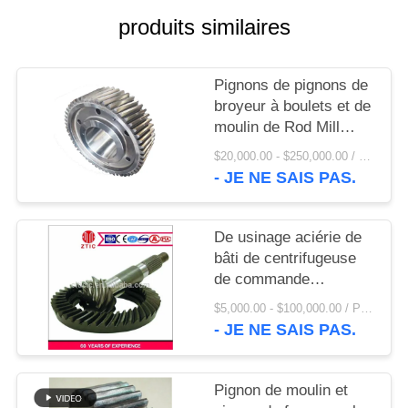
UNE
produits similaires
CITATION
Pignons de pignons de
PLAN
broyeur à boulets et de
DU
moulin de Rod Mill
Pinion Gear And AG
SITE
$20,000.00 - $250,000.00 / Set MOQ:1 ensemble/ensembles
- JE NE SAIS PAS.
PRIVACY
POLICY
De usinage aciérie de
bâti de centrifugeuse
de commande
numérique par
$5,000.00 - $100,000.00 / Piece MOQ:1,0 morceaux/morceaux
ordinateur pignon le
- JE NE SAIS PAS.
prix usine
Pignon de moulin et