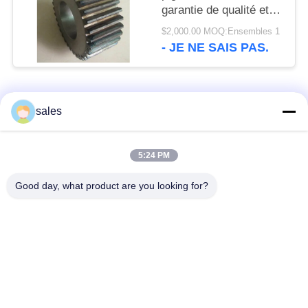
garantie de qualité et
l'acier des matériaux
$2,000.00 MOQ:Ensembles 1
42crmo
- JE NE SAIS PAS.
Catégories populaires
Tous
sales
Pignons de moulin
Pignon biseauté
5:24 PM
Good day, what product are you looking for?
vitesse de périmètre
Bâtis et pièces
de moulin
forgéees
Four rotatoire de
Moulin de meulage de
ciment
minerai
Machine de
Pièces de rechange