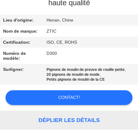
haute qualité
VISITE
Lieu d'origine:
Henan, Chine
D'USINE
Nom de marque:
ZTIC
CONTRÔLE
Certification:
ISO, CE, ROHS
DE
Numéro de
D300
modèle:
QUALITÉ
Surligner:
,
Pignons de moulin de preuve de rouille petits
,
20 pignons de moulin de mode
CONTACTEZ-
Petits pignons de moulin de la CE
NOUS
CONTACT!
NOUVELLES
DÉPLIER LES DÉTAILS
DEMANDEZ