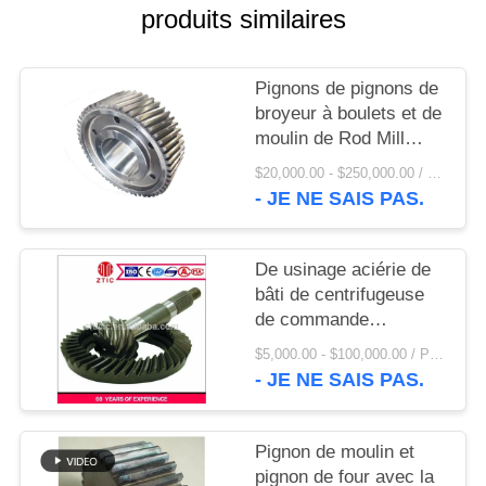
UNE
produits similaires
CITATION
Pignons de pignons de
PLAN
broyeur à boulets et de
moulin de Rod Mill
DU
Pinion Gear And AG
$20,000.00 - $250,000.00 / Set MOQ:1 ensemble/ensembles
SITE
- JE NE SAIS PAS.
PRIVACY
De usinage aciérie de
POLICY
bâti de centrifugeuse
de commande
numérique par
$5,000.00 - $100,000.00 / Piece MOQ:1,0 morceaux/morceaux
ordinateur pignon le
- JE NE SAIS PAS.
prix usine
Pignon de moulin et
pignon de four avec la