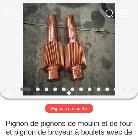
Luoyang
Zhongtai
Industries
CO.,LTD.
All
Rights
Reserved.
MAISON
PRODUITS
VR
SHOW
AU
SUJET
Pignons de moulin
DE
Pignon de pignons de moulin et de four
NOUS
et pignon de broyeur à boulets avec de