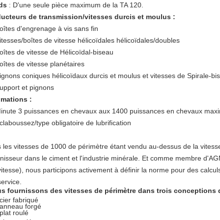
ds
: D'une seule pièce maximum de la TA 120.
ucteurs de transmission/vitesses durcis et moulus :
oîtes d'engrenage à vis sans fin
itesses/boîtes de vitesse hélicoïdales hélicoïdales/doubles
oîtes de vitesse de Hélicoïdal-biseau
oîtes de vitesse planétaires
ignons coniques hélicoïdaux durcis et moulus et vitesses de Spirale-bis
upport et pignons
imations :
inute 3 puissances en chevaux aux 1400 puissances en chevaux ma
claboussez/type obligatoire de lubrification
s les vitesses de 1000 de périmètre étant vendu au-dessus de la vites
rnisseur dans le ciment et l'industrie minérale. Et comme membre d'AG
itesse), nous participons activement à définir la norme pour des calcul
service.
s fournissons des vitesses de périmètre dans trois conceptions d
cier fabriqué
 anneau forgé
 plat roulé