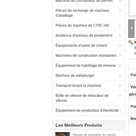
Machine de concasseur de pierres
Pièces de rechange de machine
d'abattage
Pièces de machine de CITIC HIC
Incidence d'anneau de pivotement
Équipements d'usine de ciment
d
v
Machines de construction résistantes
Équipement de habillage de minerai
Fo
Machine de métallurgie
Transport levant la machine
Vit
pér
Boîte de vitesse de réducteur de
vitesse
Poi
Équipement de production d'électricité
Nor
Les Meilleurs Produits
Vitesse de périmètre du moulin