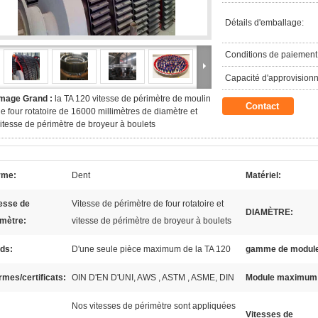
Détails d'emballage:
Conditions de paiement
Capacité d'approvision
Image Grand :
la TA 120 vitesse de périmètre de moulin
Contact
e four rotatoire de 16000 millimètres de diamètre et
itesse de périmètre de broyeur à boulets
rme:
Dent
Matériel:
esse de
Vitesse de périmètre de four rotatoire et
DIAMÈTRE:
imètre:
vitesse de périmètre de broyeur à boulets
ds:
D'une seule pièce maximum de la TA 120
gamme de modul
mes/certificats:
OIN D'EN D'UNI, AWS , ASTM , ASME, DIN
Module maximum
Nos vitesses de périmètre sont appliquées
Vitesses de