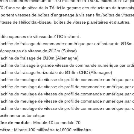
et en diamètres minimum de 100 millimètres à 15000 millimètres. De p
70 d'une seule pièce de la TA. Ici la gamme des réducteurs de transmis
portent vitesses de boîtes d'engrenage à vis sans fin,/boîtes de vitesse
itesse de Hélicoïdal-biseau, boîtes de vitesse planétaires et d'autres.
 découpeuses de vitesse de ZTIC incluent :
achine de fraisage de commande numérique par ordinateur de Ø16m
écoupeuse de vitesse de Ø12m (Suisse)
achine de fraisage de Ø10m (Allemagne)
achine de fraisage à grande vitesse de commande numérique par ord
achine de fraisage horizontale de Ø1.6m CHC (Allemagne)
achine de meulage de vitesse de profil de commande numérique par 
achine de meulage de vitesse de profil de commande numérique par 
achine de meulage de vitesse de profil de commande numérique par 
achine de meulage de vitesse de profil de commande numérique par 
achine de meulage de vitesse de profil de commande numérique par 
ositionneur automatique
îne de module
: Module 10 au module 70.
mètre
: Minute 100 millimètre to16000 millimètre.