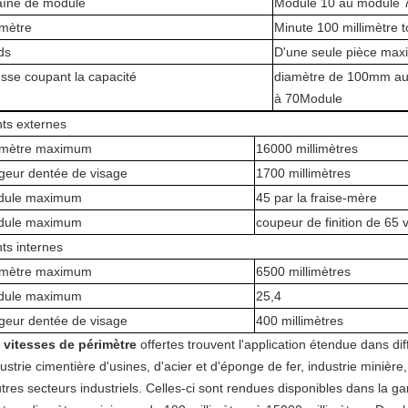
îne de module
Module 10 au module 
mètre
Minute 100 millimètre t
ds
D'une seule pièce max
esse coupant la capacité
diamètre de 100mm au
à 70Module
ts externes
amètre maximum
16000 millimètres
geur dentée de visage
1700 millimètres
dule maximum
45 par la fraise-mère
dule maximum
coupeur de finition de 65 
ts internes
amètre maximum
6500 millimètres
dule maximum
25,4
geur dentée de visage
400 millimètres
 vitesses de périmètre
offertes trouvent l'application étendue dans dif
dustrie cimentière d'usines, d'acier et d'éponge de fer, industrie miniè
utres secteurs industriels. Celles-ci sont rendues disponibles dans 