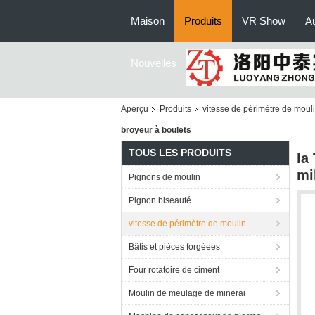
Maison
Produits
VR Show
Au
Nouvelles
Aperçu
Produits
vitesse de périmètre de moul
broyeur à boulets
TOUS LES PRODUITS
la
mi
Pignons de moulin
Pignon biseauté
vitesse de périmètre de moulin
Bâtis et pièces forgéees
Four rotatoire de ciment
Moulin de meulage de minerai