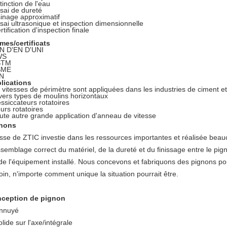
tinction de l'eau
ssai de dureté
sinage approximatif
ssai ultrasonique et inspection dimensionnelle
rtification d'inspection finale
mes/certificats
IN D'EN D'UNI
WS
STM
SME
IN
lications
 vitesses de périmètre sont appliquées dans les industries de ciment et
ivers types de moulins horizontaux
ssiccateurs rotatoires
urs rotatoires
oute autre grande application d'anneau de vitesse
nons
esse de ZTIC investie dans les ressources importantes et réalisée bea
semblage correct du matériel, de la dureté et du finissage entre le pign
 de l'équipement installé. Nous concevons et fabriquons des pignons pou
oin, n'importe comment unique la situation pourrait être.
ception de pignon
nnuyé
olide sur l'axe/intégrale