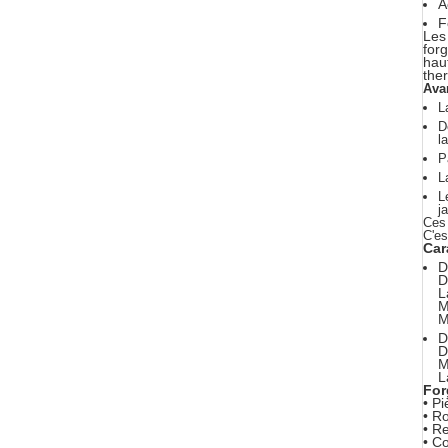
A
F
Les
forg
hau
the
Ava
L
D
l
P
L
L
j
Ces 
C'es
Car
D
D
L
M
M
D
D
M
L
For
• P
• R
• R
• Co