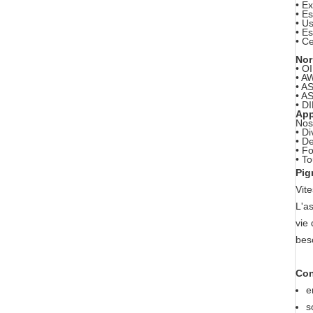
• Ex
• E
• U
• E
• Ce
Nor
• O
• A
• A
• A
• D
App
Nos
• D
• De
• Fo
• T
Pig
Vit
L'as
vie
bes
Con
e
s