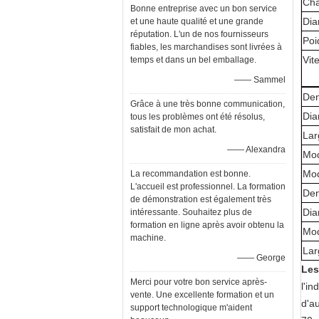
Cha
Bonne entreprise avec un bon service
Dia
et une haute qualité et une grande
réputation. L'un de nos fournisseurs
Poi
fiables, les marchandises sont livrées à
Vit
temps et dans un bel emballage.
—— Sammel
Den
Grâce à une très bonne communication,
Di
tous les problèmes ont été résolus,
satisfait de mon achat.
Lar
—— Alexandra
Mo
Mo
La recommandation est bonne.
L'accueil est professionnel. La formation
Den
de démonstration est également très
Di
intéressante. Souhaitez plus de
formation en ligne après avoir obtenu la
Mo
machine.
Lar
—— George
Les
Merci pour votre bon service après-
l'in
vente. Une excellente formation et un
d'a
support technologique m'aident