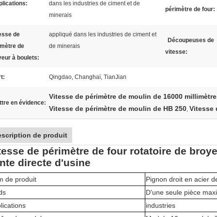
lications:
dans les industries de ciment et de
périmètre de four:
minerais
esse de
appliqué dans les industries de ciment et
Découpeuses de
imètre de
de minerais
vitesse:
yeur à boulets:
t:
Qingdao, Changhaï, TianJian
Vitesse de périmètre de moulin de 16000 millimètr
tre en évidence:
Vitesse de périmètre de moulin de HB 250
Vitesse
,
scription de produit
tesse de périmètre de four rotatoire de broy
nte directe d'usine
 de produit
Pignon droit en acier d
ds
D'une seule pièce max
lications
industries