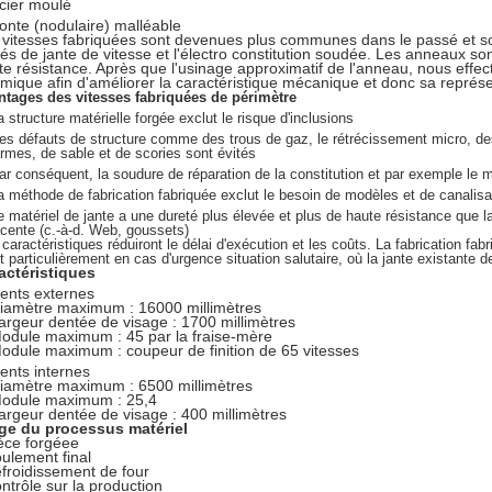
cier moulé
onte (nodulaire) malléable
 vitesses fabriquées sont devenues plus communes dans le passé et son
és de jante de vitesse et l'électro constitution soudée. Les anneaux sont
te résistance. Après que l'usinage approximatif de l'anneau, nous effect
rmique afin d'améliorer la caractéristique mécanique et donc sa représ
ntages des vitesses fabriquées de périmètre
a structure matérielle forgée exclut le risque d'inclusions
es défauts de structure comme des trous de gaz, le rétrécissement micro, des
armes, de sable et de scories sont évités
ar conséquent, la soudure de réparation de la constitution et par exemple le 
a méthode de fabrication fabriquée exclut le besoin de modèles et de canalisa
e matériel de jante a une dureté plus élevée et plus de haute résistance que l
acente (c.-à-d. Web, goussets)
caractéristiques réduiront le délai d'exécution et les coûts. La fabrication fab
t particulièrement en cas d'urgence situation salutaire, où la jante existant
actéristiques
ents externes
iamètre maximum : 16000 millimètres
argeur dentée de visage : 1700 millimètres
odule maximum : 45 par la fraise-mère
odule maximum : coupeur de finition de 65 vitesses
ents internes
iamètre maximum : 6500 millimètres
odule maximum : 25,4
argeur dentée de visage : 400 millimètres
ge du processus matériel
ièce forgéee
oulement final
efroidissement de four
ntrôle sur la production