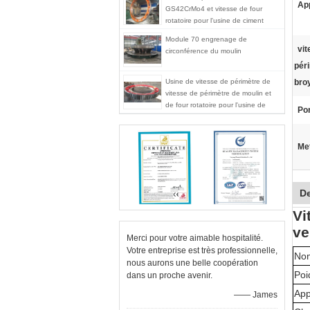
App
GS42CrMo4 et vitesse de four
rotatoire pour l'usine de ciment
Module 70 engrenage de
vit
circonférence du moulin
pér
Usine de vitesse de périmètre de
bro
vitesse de périmètre de moulin et
de four rotatoire pour l'usine de
Por
ciment
Met
De
Vi
ve
Merci pour votre aimable hospitalité.
Votre entreprise est très professionnelle,
Nom
nous aurons une belle coopération
Poi
dans un proche avenir.
App
—— James