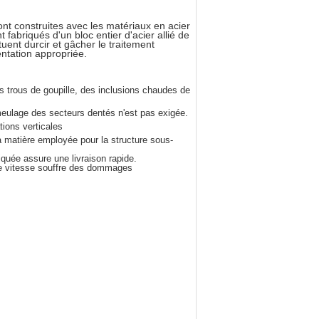
t construites avec les matériaux en acier
 fabriqués d'un bloc entier d'acier allié de
uent durcir et gâcher le traitement
entation appropriée.
 trous de goupille, des inclusions chaudes de
meulage des secteurs dentés n'est pas exigée.
tions verticales
a matière employée pour la structure sous-
riquée assure une livraison rapide.
e de vitesse souffre des dommages