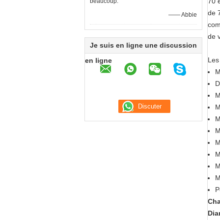
70 
beaucoup.
de 
—— Abbie
com
de v
Je suis en ligne une discussion
Les
en ligne
M
D
M
M
M
M
M
M
M
M
P
Cha
Dia