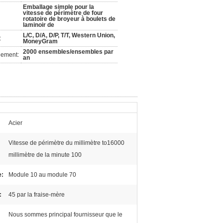
Emballage simple pour la
vitesse de périmètre de four
rotatoire de broyeur à boulets de
laminoir de
L/C, D/A, D/P, T/T, Western Union,
:
MoneyGram
2000 ensembles/ensembles par
nement:
an
Acier
Vitesse de périmètre du millimètre to16000
millimètre de la minute 100
e:
Module 10 au module 70
:
45 par la fraise-mère
Nous sommes principal fournisseur que le