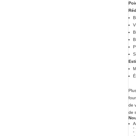
Poi
Réd
B
V
B
B
P
S
Est
M
É
Plu
fou
de v
de 
Nou
A
-
-