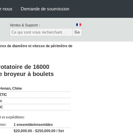
z-nous
Demande de soumission
Ventes & Support：
Go
tres de diamètre et vitesse de périmètre de
rotatoire de 16000
e broyeur à boulets
Henan, Chine
ZTIC
ic
IC
 et expédition:
min:
1 ensemble/ensembles
$20,000.00 - $250,000.00 / Set