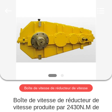
Luoyang
Zhongtai
Industries
CO.,LTD.
All
Rights
Reserved.
MAISON
PRODUITS
VR
SHOW
AU
SUJET
Boîte de vitesse de réducteur de vitesse
DE
Boîte de vitesse de réducteur de
NOUS
vitesse produite par 2430N.M de