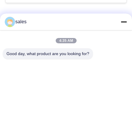
Catégories populaires
Tous
sales
Pignons de moulin
Pignon biseauté
4:35 AM
Good day, what product are you looking for?
vitesse de périmètre
Bâtis et pièces
de moulin
forgéees
Four rotatoire de
Moulin de meulage de
ciment
minerai
Machine de
Pièces de rechange
concasseur de
de machine
pierres
d'abattage