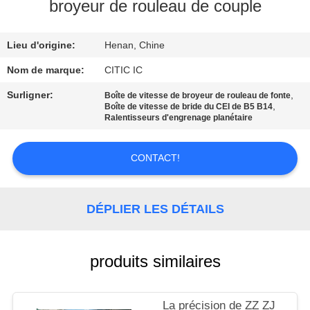
broyeur de rouleau de couple
VISITE
Lieu d'origine:
Henan, Chine
D'USINE
Nom de marque:
CITIC IC
CONTRÔLE
Surligner:
,
Boîte de vitesse de broyeur de rouleau de fonte
,
Boîte de vitesse de bride du CEI de B5 B14
DE
Ralentisseurs d'engrenage planétaire
QUALITÉ
CONTACT!
CONTACTEZ-
NOUS
DÉPLIER LES DÉTAILS
NOUVELLES
produits similaires
DEMANDEZ
La précision de ZZ ZJ