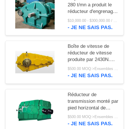
UNE
280 t/mn a produit le
CITATION
réducteur d'engrenage
planétaire de la boîte
$10,000.00 - $300,000.00 / Set MOQ:1 ensemble/ensembles
de vitesse de réducteur
- JE NE SAIS PAS.
PLAN
de vitesse
DU
Boîte de vitesse de
SITE
réducteur de vitesse
produite par 2430N.M
PRIVACY
de broyeur de rouleau
$500.00 MOQ:>Ensembles =1
de couple
POLICY
- JE NE SAIS PAS.
Réducteur de
transmission monté par
pied horizontal de
broyeur à boulets de la
$500.00 MOQ:>Ensembles =1
grandeur 1500 t/mn
- JE NE SAIS PAS.