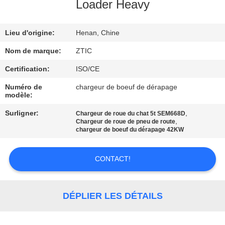
Loader Heavy
VISITE
Lieu d'origine:
Henan, Chine
D'USINE
Nom de marque:
ZTIC
CONTRÔLE
Certification:
ISO/CE
DE
Numéro de
chargeur de boeuf de dérapage
modèle:
QUALITÉ
Surligner:
,
Chargeur de roue du chat 5t SEM668D
,
Chargeur de roue de pneu de route
CONTACTEZ-
chargeur de boeuf du dérapage 42KW
NOUS
CONTACT!
NOUVELLES
DÉPLIER LES DÉTAILS
DEMANDEZ