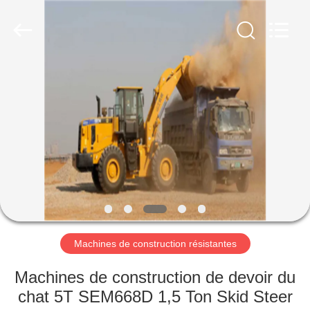
Luoyang
Zhongtai
Industries
CO.,LTD.
All
Rights
Reserved.
MAISON
PRODUITS
VR
SHOW
AU
SUJET
Machines de construction résistantes
DE
Machines de construction de devoir du
NOUS
chat 5T SEM668D 1,5 Ton Skid Steer