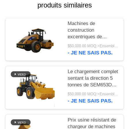
UNE
produits similaires
CITATION
Machines de
PLAN
construction
excentriques de
DU
compacteur de sol de
$50,000.00 MOQ:>Ensembles =1
SITE
la fréquence SEM520
- JE NE SAIS PAS.
de Digital de cosse de
Vibe
PRIVACY
Le chargement complet
POLICY
sentant la direction 5
tonnes de SEM653D
Caterpillar roulent le
$50,000.00 MOQ:>Ensembles =1
chargeur
- JE NE SAIS PAS.
Prix usine résistant de
chargeur de machines