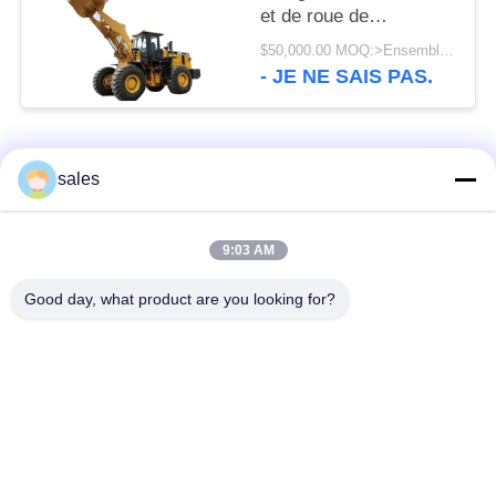
et de roue de
construction de
$50,000.00 MOQ:>Ensembles =1
SEM656D 178KN
- JE NE SAIS PAS.
Catégories populaires
Tous
sales
Pignons de moulin
Pignon biseauté
9:03 AM
Good day, what product are you looking for?
vitesse de périmètre
Bâtis et pièces
de moulin
forgéees
Four rotatoire de
Moulin de meulage de
ciment
minerai
Machine de
Pièces de rechange