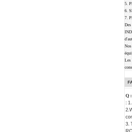
5. 
6. 
7.
Des
IND
d'au
Nos 
équi
Les
cons
F
Q :
: 1
2.W
con
3. 
RO