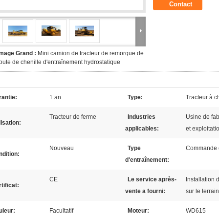
Contact
Image Grand :
Mini camion de tracteur de remorque de
oute de chenille d'entraînement hydrostatique
antie:
1 an
Type:
Tracteur à c
Tracteur de ferme
Industries
Usine de fab
lisation:
applicables:
et exploitati
Nouveau
Type
Commande d
dition:
d'entraînement:
CE
Le service après-
Installation
tificat:
vente a fourni:
sur le terrai
uleur:
Facultatif
Moteur:
WD615