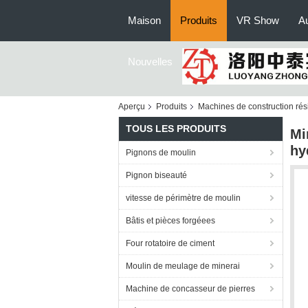
Maison
Produits
VR Show
Au
Nouvelles
Aperçu
Produits
Machines de construction rés
TOUS LES PRODUITS
Mi
hy
Pignons de moulin
Pignon biseauté
vitesse de périmètre de moulin
Bâtis et pièces forgéees
Four rotatoire de ciment
Moulin de meulage de minerai
Machine de concasseur de pierres