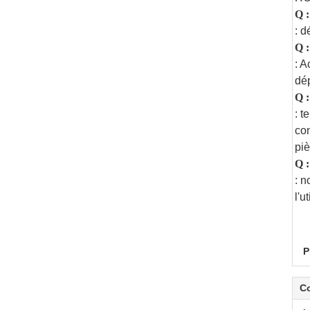
Q :
: d
Q :
: A
dép
Q :
: t
con
piè
Q :
: n
l'u
P
C