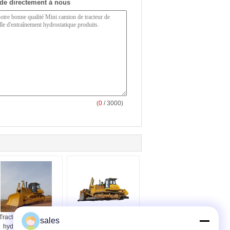
de directement à nous
(
0
/ 3000)
Tracteur à chenilles
Tracteur à chenilles
sales
hydrostatique du
résistant de Caterpillar