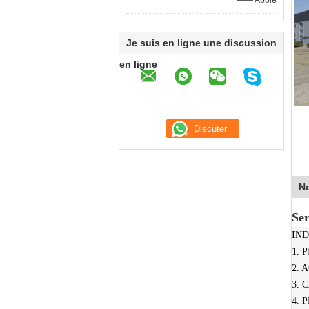
—— Abbie
Je suis en ligne une discussion
en ligne
No
Ser
IND
1. 
2. 
3. 
4.