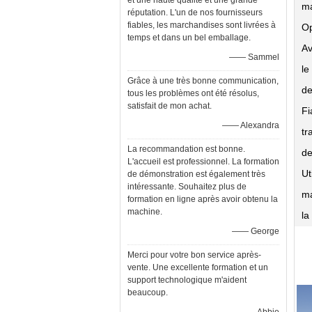
et une haute qualité et une grande
ma
réputation. L'un de nos fournisseurs
fiables, les marchandises sont livrées à
Op
temps et dans un bel emballage.
A
—— Sammel
le
Grâce à une très bonne communication,
de
tous les problèmes ont été résolus,
satisfait de mon achat.
Fi
—— Alexandra
tr
La recommandation est bonne.
de
L'accueil est professionnel. La formation
Ut
de démonstration est également très
intéressante. Souhaitez plus de
m
formation en ligne après avoir obtenu la
machine.
la
—— George
Merci pour votre bon service après-
vente. Une excellente formation et un
support technologique m'aident
beaucoup.