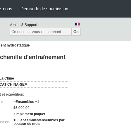
z-nous
Demande de soumission
Ventes & Support：
Go
ment hydrostatique
chenille d'entraînement
La Chine
CAT CHINA-SEM
 et expédition:
min:
>Ensembles =1
$5,000.00
simplement paquet
100 ensembles/ensembles par
nement:
bouteur de mois