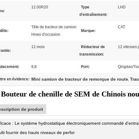
12.00R20
Type
LHD
eu:
d'entraînement:
Tête de tracteur de camion
CAT
dèle:
Marque:
Howo d'occasion
12 mois
Réducteur de
12 vitesses 
antie:
transmission:
placement:
9,8
Port:
Qingdao/Tia
Mini camion de tracteur de remorque de route
Trac
tre en évidence:
,
Bouteur de chenille de SEM de Chinois nou
scription de produit
ficace : Le système hydrostatique électroniquement commandé d'entraî
lti fournir des hauts niveaux de perfor