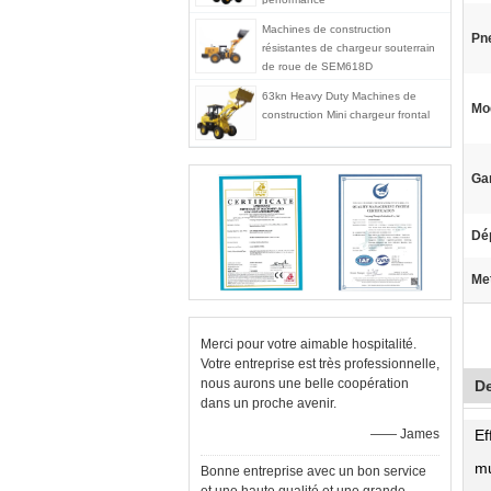
Machines de construction
Pn
résistantes de chargeur souterrain
de roue de SEM618D
63kn Heavy Duty Machines de
Mo
construction Mini chargeur frontal
Gar
Dé
Met
Merci pour votre aimable hospitalité.
Votre entreprise est très professionnelle,
nous aurons une belle coopération
De
dans un proche avenir.
—— James
Ef
mu
Bonne entreprise avec un bon service