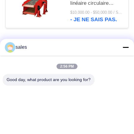
linéaire circulaire
d'écran de vibration et
$10,000.00 - $50,000.00 / Set MOQ:1 ensemble/ensembles
d'écran d'agrégats
- JE NE SAIS PAS.
Catégories populaires
Tous
sales
Pignons de moulin
Pignon biseauté
2:56 PM
Good day, what product are you looking for?
vitesse de périmètre
Bâtis et pièces
de moulin
forgéees
Four rotatoire de
Moulin de meulage de
ciment
minerai
Machine de
Pièces de rechange