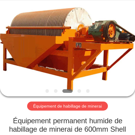
Luoyang
Zhongtai
Industries
CO.,LTD.
All
Rights
Reserved.
MAISON
PRODUITS
VR
SHOW
AU
SUJET
Équipement de habillage de minerai
DE
Équipement permanent humide de
NOUS
habillage de minerai de 600mm Shell