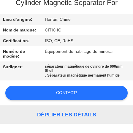
Cylinder Magnetic Separator For
VISITE
Lieu d'origine:
Henan, Chine
D'USINE
Nom de marque:
CITIC IC
CONTRÔLE
Certification:
ISO, CE, RoHS
DE
Numéro de
Équipement de habillage de minerai
modèle:
QUALITÉ
Surligner:
séparateur magnétique de cylindre de 600mm
Shell
,
Séparateur magnétique permanent humide
CONTACTEZ-
NOUS
CONTACT!
NOUVELLES
DÉPLIER LES DÉTAILS
DEMANDEZ