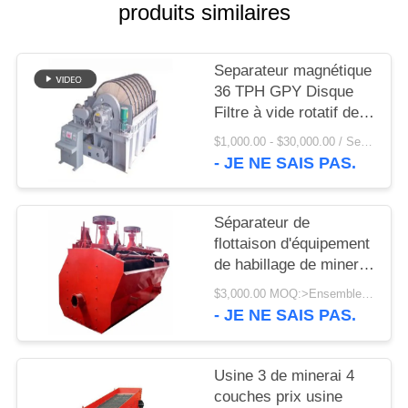
UNE
produits similaires
CITATION
Separateur magnétique
PLAN
36 TPH GPY Disque
Filtre à vide rotatif de
DU
haute qualité
$1,000.00 - $30,000.00 / Set MOQ:1 ensemble/ensembles
SITE
- JE NE SAIS PAS.
PRIVACY
Séparateur de
POLICY
flottaison d'équipement
de habillage de minerai
de la roue à aubes T60
$3,000.00 MOQ:>Ensembles =1
pour l'exploitation
- JE NE SAIS PAS.
Usine 3 de minerai 4
couches prix usine