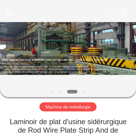
Luoyang
Zhongtai
Industries
CO.,LTD.
All
Rights
Reserved.
MAISON
PRODUITS
VR
SHOW
AU
SUJET
Machine de métallurgie
DE
Laminoir de plat d'usine sidérurgique
NOUS
de Rod Wire Plate Strip And de