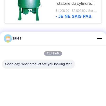
rotatoire du cylindre
900T
$1,000.00 - $2,000.00 / Set MOQ:1 ensemble/ensembles
- JE NE SAIS PAS.
Catégories populaires
Tous
sales
Pignons de moulin
Pignon biseauté
11:48 AM
Good day, what product are you looking for?
vitesse de périmètre
Bâtis et pièces
de moulin
forgéees
Four rotatoire de
Moulin de meulage de
ciment
minerai
Machine de
Pièces de rechange