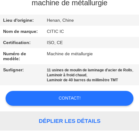
machine de métallurgie
VISITE
Lieu d'origine:
Henan, Chine
D'USINE
Nom de marque:
CITIC IC
CONTRÔLE
Certification:
ISO, CE
DE
Numéro de
Machine de métallurgie
modèle:
QUALITÉ
Surligner:
,
11 usines de moulin de laminage d'acier de Rolls
,
Laminoir à froid chaud
CONTACTEZ-
Laminoir de 40 barres du millimètre TMT
NOUS
CONTACT!
NOUVELLES
DÉPLIER LES DÉTAILS
DEMANDEZ