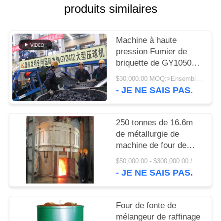
UNE
produits similaires
CITATION
Machine à haute
PLAN
pression Fumier de
briquette de GY1050
DU
50TPH et prix usine de
$30,000.00 MOQ:>Ensembles =1
SITE
machine de presse de
- JE NE SAIS PAS.
boule de minerai de fer
d'éponge
PRIVACY
250 tonnes de 16.6m
POLICY
de métallurgie de
machine de four de
fusion de soufflement
$50,000.00 - $300,000.00 / Set MOQ:1 ensemble/ensembles
inférieur
- JE NE SAIS PAS.
Four de fonte de
mélangeur de raffinage