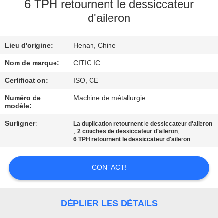
6 TPH retournent le dessiccateur
d'aileron
VISITE
D'USINE
Lieu d'origine:
Henan, Chine
CONTRÔLE
Nom de marque:
CITIC IC
DE
Certification:
ISO, CE
QUALITÉ
Numéro de
Machine de métallurgie
modèle:
Surligner:
La duplication retournent le dessiccateur d'aileron
CONTACTEZ-
,
,
2 couches de dessiccateur d'aileron
6 TPH retournent le dessiccateur d'aileron
NOUS
CONTACT!
NOUVELLES
DÉPLIER LES DÉTAILS
DEMANDEZ