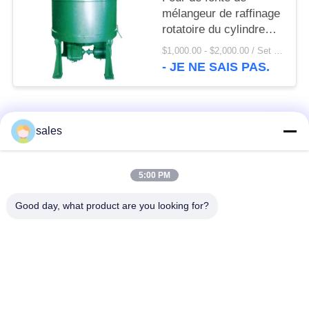
mélangeur de raffinage
rotatoire du cylindre
900T
$1,000.00 - $2,000.00 / Set MOQ:1 ensemble/ensembles
- JE NE SAIS PAS.
Catégories populaires
Tous
sales
Pignons de moulin
Pignon biseauté
5:00 PM
Good day, what product are you looking for?
vitesse de périmètre
Bâtis et pièces
de moulin
forgéees
Four rotatoire de
Moulin de meulage de
ciment
minerai