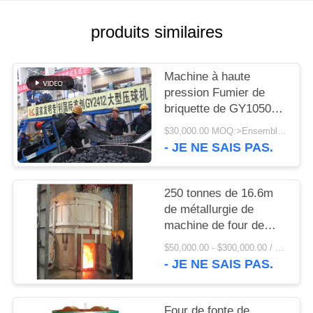
UNE
CITATION
produits similaires
PLAN
Machine à haute
DU
pression Fumier de
briquette de GY1050
SITE
50TPH et prix usine de
$30,000.00 MOQ:>Ensembles =1
machine de presse de
- JE NE SAIS PAS.
boule de minerai de fer
PRIVACY
d'éponge
POLICY
250 tonnes de 16.6m
de métallurgie de
machine de four de
fusion de soufflement
$50,000.00 - $300,000.00 / Set MOQ:1 ensemble/ensembles
inférieur
- JE NE SAIS PAS.
Four de fonte de