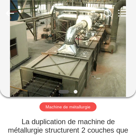
Luoyang
Zhongtai
Industries
CO.,LTD.
All
Rights
Reserved.
MAISON
PRODUITS
VR
SHOW
AU
SUJET
Machine de métallurgie
DE
La duplication de machine de
NOUS
métallurgie structurent 2 couches que