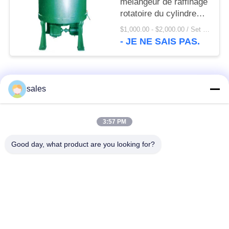
mélangeur de raffinage
rotatoire du cylindre
900T
$1,000.00 - $2,000.00 / Set MOQ:1 ensemble/ensembles
- JE NE SAIS PAS.
Catégories populaires
Tous
sales
Pignons de moulin
Pignon biseauté
3:57 PM
Good day, what product are you looking for?
vitesse de périmètre
Bâtis et pièces
de moulin
forgéees
Four rotatoire de
Moulin de meulage de
ciment
minerai