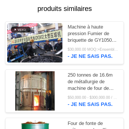
UNE
produits similaires
CITATION
Machine à haute
PLAN
pression Fumier de
DU
briquette de GY1050
50TPH et prix usine de
SITE
$30,000.00 MOQ:>Ensembles =1
machine de presse de
- JE NE SAIS PAS.
boule de minerai de fer
PRIVACY
d'éponge
POLICY
250 tonnes de 16.6m
de métallurgie de
machine de four de
fusion de soufflement
$50,000.00 - $300,000.00 / Set MOQ:1 ensemble/ensembles
inférieur
- JE NE SAIS PAS.
Four de fonte de