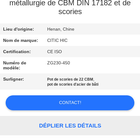
métallurgie de CBM DIN 17182 et de
scories
VISITE
D'USINE
Lieu d'origine:
Henan, Chine
CONTRÔLE
Nom de marque:
CITIC HIC
DE
Certification:
CE ISO
QUALITÉ
Numéro de
ZG230-450
modèle:
Surligner:
,
Pot de scories de 22 CBM
CONTACTEZ-
pot de scories d'acier de bâti
NOUS
CONTACT!
NOUVELLES
DÉPLIER LES DÉTAILS
DEMANDEZ