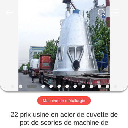
Luoyang
Zhongtai
Industries
CO.,LTD.
All
Rights
Reserved.
MAISON
PRODUITS
VR
SHOW
AU
SUJET
Machine de métallurgie
DE
22 prix usine en acier de cuvette de
NOUS
pot de scories de machine de