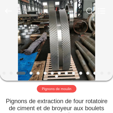
Luoyang
Zhongtai
Industries
CO.,LTD.
All
Rights
Reserved.
MAISON
PRODUITS
VR
SHOW
AU
SUJET
Pignons de moulin
DE
Pignons de extraction de four rotatoire
NOUS
de ciment et de broyeur aux boulets