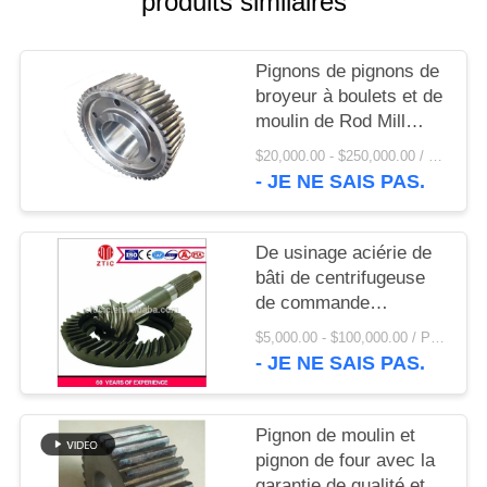
produits similaires
UNE
CITATION
Pignons de pignons de
broyeur à boulets et de
PLAN
moulin de Rod Mill
DU
Pinion Gear And AG
$20,000.00 - $250,000.00 / Set MOQ:1 ensemble/ensembles
SITE
- JE NE SAIS PAS.
PRIVACY
De usinage aciérie de
bâti de centrifugeuse
POLICY
de commande
numérique par
$5,000.00 - $100,000.00 / Piece MOQ:1,0 morceaux/morceaux
ordinateur pignon le
- JE NE SAIS PAS.
prix usine
Pignon de moulin et
pignon de four avec la
garantie de qualité et