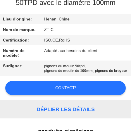
50TPD avec le diamètre 100mm
VISITE
Lieu d'origine:
Henan, Chine
D'USINE
Nom de marque:
ZTIC
CONTRÔLE
Certification:
ISO,CE,RoHS
DE
Numéro de
Adapté aux besoins du client
modèle:
QUALITÉ
Surligner:
,
pignons du moulin 50tpd
,
pignons de moulin de 100mm
pignons de broyeur
CONTACTEZ-
NOUS
CONTACT!
NOUVELLES
DÉPLIER LES DÉTAILS
DEMANDEZ