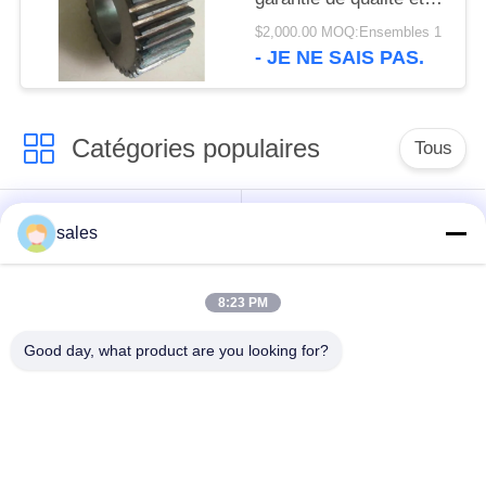
l'acier des matériaux
$2,000.00 MOQ:Ensembles 1
42crmo
- JE NE SAIS PAS.
Catégories populaires
Tous
Pignons de moulin
Pignon biseauté
sales
vitesse de périmètre
Bâtis et pièces
8:23 PM
de moulin
forgéees
Good day, what product are you looking for?
Four rotatoire de
Moulin de meulage de
ciment
minerai
Machine de
Pièces de rechange