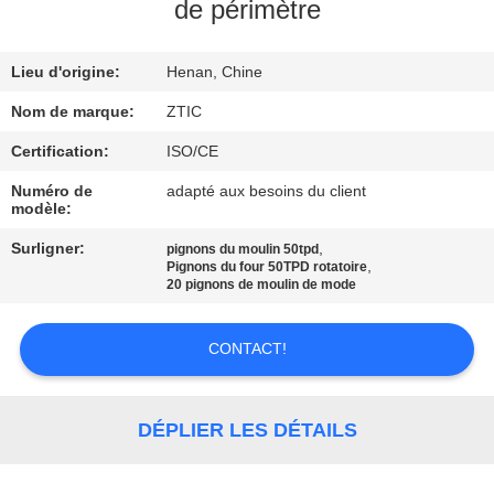
de périmètre
VISITE
Lieu d'origine:
Henan, Chine
D'USINE
Nom de marque:
ZTIC
CONTRÔLE
Certification:
ISO/CE
DE
Numéro de
adapté aux besoins du client
modèle:
QUALITÉ
Surligner:
,
pignons du moulin 50tpd
,
Pignons du four 50TPD rotatoire
CONTACTEZ-
20 pignons de moulin de mode
NOUS
CONTACT!
NOUVELLES
DÉPLIER LES DÉTAILS
DEMANDEZ