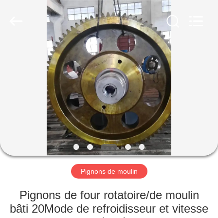
Luoyang
Zhongtai
Industries
CO.,LTD.
All
Rights
Reserved.
MAISON
PRODUITS
VR
SHOW
AU
SUJET
Pignons de moulin
DE
Pignons de four rotatoire/de moulin
NOUS
bâti 20Mode de refroidisseur et vitesse