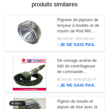
UNE
produits similaires
CITATION
Pignons de pignons de
PLAN
broyeur à boulets et de
moulin de Rod Mill
DU
Pinion Gear And AG
$20,000.00 - $250,000.00 / Set MOQ:1 ensemble/ensembles
SITE
- JE NE SAIS PAS.
PRIVACY
De usinage aciérie de
POLICY
bâti de centrifugeuse
de commande
numérique par
$5,000.00 - $100,000.00 / Piece MOQ:1,0 morceaux/morceaux
ordinateur pignon le
- JE NE SAIS PAS.
prix usine
Pignon de moulin et
pignon de four avec la