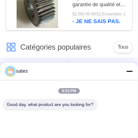
garantie de qualité et
l'acier des matériaux
$2,000.00 MOQ:Ensembles 1
42crmo
- JE NE SAIS PAS.
Catégories populaires
Tous
Pignons de moulin
Pignon biseauté
sales
vitesse de périmètre
Bâtis et pièces
8:53 PM
de moulin
forgéees
Good day, what product are you looking for?
Four rotatoire de
Moulin de meulage de
ciment
minerai
Machine de
Pièces de rechange