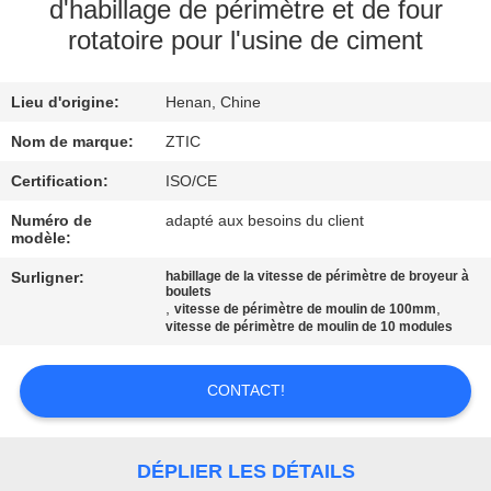
d'habillage de périmètre et de four
rotatoire pour l'usine de ciment
VISITE
D'USINE
Lieu d'origine:
Henan, Chine
CONTRÔLE
Nom de marque:
ZTIC
DE
Certification:
ISO/CE
QUALITÉ
Numéro de
adapté aux besoins du client
modèle:
Surligner:
habillage de la vitesse de périmètre de broyeur à
CONTACTEZ-
boulets
,
,
vitesse de périmètre de moulin de 100mm
NOUS
vitesse de périmètre de moulin de 10 modules
NOUVELLES
CONTACT!
DEMANDEZ
DÉPLIER LES DÉTAILS