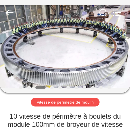
Luoyang
Zhongtai
Industries
CO.,LTD.
All
Rights
Reserved.
MAISON
PRODUITS
VR
SHOW
AU
SUJET
Vitesse de périmètre de moulin
DE
10 vitesse de périmètre à boulets du
NOUS
module 100mm de broyeur de vitesse