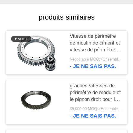
UNE
CITATION
produits similaires
PLAN
Vitesse de périmètre
DU
de moulin de ciment et
SITE
vitesse de périmètre de
broyeur à boulets avec
Négociable MOQ:>Ensembles =1
de l'acier des
- JE NE SAIS PAS.
PRIVACY
matériaux 42crmo pour
l'usine de ciment
POLICY
grandes vitesses de
périmètre de module et
le pignon droit pour le
broyeur à boulets et le
$5,000.00 MOQ:>Ensembles =1
four rotatoire
- JE NE SAIS PAS.