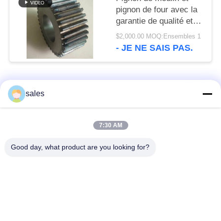
pignon de four avec la
garantie de qualité et
l'acier des matériaux
$2,000.00 MOQ:Ensembles 1
42crmo
- JE NE SAIS PAS.
Catégories populaires
Tous
sales
Pignons de moulin
Pignon biseauté
7:30 AM
Good day, what product are you looking for?
vitesse de périmètre
Bâtis et pièces
de moulin
forgéees
Four rotatoire de
Moulin de meulage de
ciment
minerai