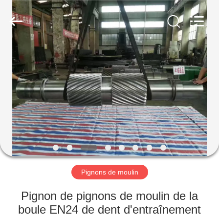
Luoyang
Zhongtai
Industries
CO.,LTD.
All
Rights
Reserved.
MAISON
PRODUITS
VR
SHOW
AU
SUJET
Pignons de moulin
DE
Pignon de pignons de moulin de la
NOUS
boule EN24 de dent d'entraînement