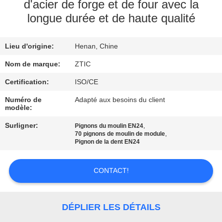
d'acier de forge et de four avec la
longue durée et de haute qualité
VISITE
D'USINE
Lieu d'origine:
Henan, Chine
CONTRÔLE
Nom de marque:
ZTIC
DE
Certification:
ISO/CE
QUALITÉ
Numéro de
Adapté aux besoins du client
modèle:
Surligner:
,
Pignons du moulin EN24
CONTACTEZ-
,
70 pignons de moulin de module
Pignon de la dent EN24
NOUS
CONTACT!
NOUVELLES
DÉPLIER LES DÉTAILS
DEMANDEZ