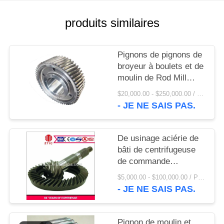
UNE
CITATION
produits similaires
PLAN
Pignons de pignons de
DU
broyeur à boulets et de
moulin de Rod Mill
SITE
Pinion Gear And AG
$20,000.00 - $250,000.00 / Set MOQ:1 ensemble/ensembles
- JE NE SAIS PAS.
PRIVACY
POLICY
De usinage aciérie de
bâti de centrifugeuse
de commande
numérique par
$5,000.00 - $100,000.00 / Piece MOQ:1,0 morceaux/morceaux
ordinateur pignon le
- JE NE SAIS PAS.
prix usine
Pignon de moulin et