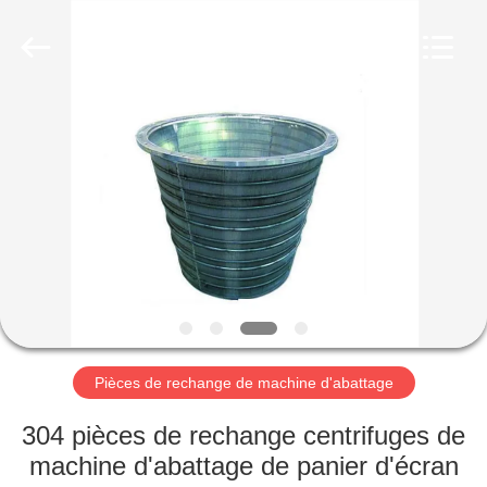
Luoyang
Zhongtai
Industries
CO.,LTD.
All
Rights
Reserved.
MAISON
PRODUITS
VR
SHOW
AU
SUJET
Pièces de rechange de machine d'abattage
DE
304 pièces de rechange centrifuges de
NOUS
machine d'abattage de panier d'écran