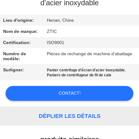
d'acier inoxydable
VISITE
Lieu d'origine:
Henan, Chine
D'USINE
Nom de marque:
ZTIC
CONTRÔLE
Certification:
ISO9001
DE
Numéro de
Pièces de rechange de machine d'abattage
modèle:
QUALITÉ
Surligner:
,
Panier centrifuge d'écran d'acier inoxydable
Paniers de centrifugeur de fil de cale
CONTACTEZ-
NOUS
CONTACT!
NOUVELLES
DÉPLIER LES DÉTAILS
DEMANDEZ