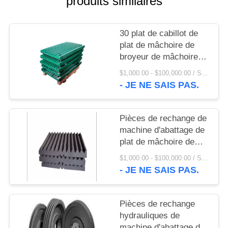
produits similaires
UNE
CITATION
30 plat de cabillot de
plat de mâchoire de
PLAN
broyeur de mâchoire
DU
d'acier au manganèse
$1,000.00 - $100,000.00 / Set MOQ:1 ensemble/ensembles
de la dent Mn13Cr2
SITE
- JE NE SAIS PAS.
PRIVACY
Pièces de rechange de
machine d'abattage de
POLICY
plat de mâchoire de
plat de revêtement de
$1,000.00 - $100,000.00 / Set MOQ:1 ensemble/ensembles
broyeur de mâchoire
- JE NE SAIS PAS.
Mn13Cr2
Pièces de rechange
hydrauliques de
machine d'abattage de