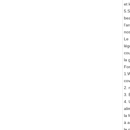
et 
5.S
bea
l'a
nos
Le 
lég
cou
la 
Fon
1.W
cov
2. 
3. 
4. 
ali
la 
à a
le 