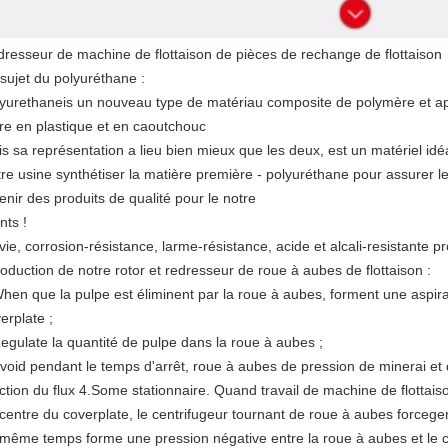
resseur de machine de flottaison de pièces de rechange de flottaison
sujet du polyuréthane :
yurethaneis un nouveau type de matériau composite de polymère et appa
re en plastique et en caoutchouc
s sa représentation a lieu bien mieux que les deux, est un matériel idé
re usine synthétiser la matière première - polyuréthane pour assurer le
enir des produits de qualité pour le notre
ents !
vie, corrosion-résistance, larme-résistance, acide et alcali-resistante 
roduction de notre rotor et redresseur de roue à aubes de flottaison :
hen que la pulpe est éliminent par la roue à aubes, forment une aspira
erplate ;
egulate la quantité de pulpe dans la roue à aubes ;
void pendant le temps d'arrêt, roue à aubes de pression de minerai et 
ction du flux 4.Some stationnaire. Quand travail de machine de flottais
centre du coverplate, le centrifugeur tournant de roue à aubes forcege
même temps forme une pression négative entre la roue à aubes et le c