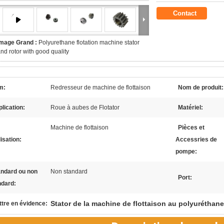
Contact
Image Grand :
Polyurethane flotation machine stator
nd rotor with good quality
m:
Redresseur de machine de flottaison
Nom de produit:
lication:
Roue à aubes de Flotator
Matériel:
Machine de flottaison
Pièces et
lisation:
Accessries de
pompe:
andard ou non
Non standard
Port:
ndard:
Stator de la machine de flottaison au polyuréthane
tre en évidence: