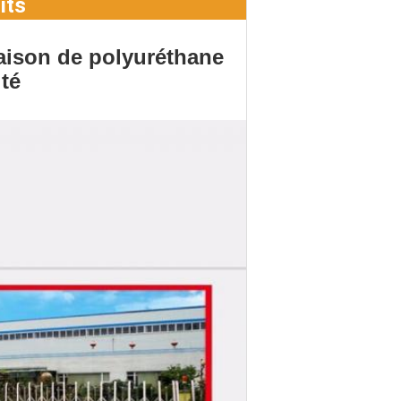
its
aison de polyuréthane 
té