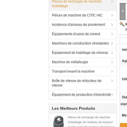
Pièces de rechange de machine
d'abattage
Pièces de machine de CITIC HIC
Incidence d'anneau de pivotement
a
Équipements d'usine de ciment
Machines de construction résistantes
no
Équipement de habillage de minerai
App
Machine de métallurgie
Transport levant la machine
Uti
Boîte de vitesse de réducteur de
vitesse
Équipement de production d'électricité
St
sta
Les Meilleurs Produits
Met
Pièces de rechange de machine
d'abattage de marteau de broyeur
et prix usine de marteau de broyeur