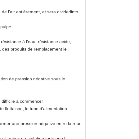
 l'air entièrement, et sera dividedinto 
 pulpe.
, résistance à l'eau, résistance acide,
, des produits de remplacement le 
tion de pression négative sous le 
 difficile à commencer ;
 flottaison, le tube d'alimentation 
ormer une pression négative entre la roue 
ue à aubes de agitation forte que la 