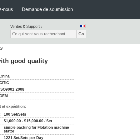
z-nous
Demande de soumission
Ventes & Support：
Go
ty
ith good quality
China
CITIC
ISO9001:2008
OEM
 et expédition:
:
100 Set/Sets
$1,000.00 - $15,000.00 / Set
simple packing for Flotation machine
stator
1221 Set/Sets per Day