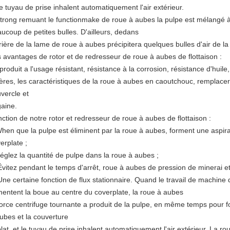
le tuyau de prise inhalent automatiquement l'air extérieur.
trong remuant le functionmake de roue à aubes la pulpe est mélangé à de
ucoup de petites bulles. D'ailleurs, dedans
rrière de la lame de roue à aubes précipitera quelques bulles d'air de la
 avantages de rotor et de redresseur de roue à aubes de flottaison :
produit a l'usage résistant, résistance à la corrosion, résistance d'huile
ères, les caractéristiques de la roue à aubes en caoutchouc, remplacer
vercle et
gaine.
ction de notre rotor et redresseur de roue à aubes de flottaison :
hen que la pulpe est éliminent par la roue à aubes, forment une aspira
erplate ;
réglez la quantité de pulpe dans la roue à aubes ;
Évitez pendant le temps d'arrêt, roue à aubes de pression de minerai et
Une certaine fonction de flux stationnaire. Quand le travail de machine de
mentent la boue au centre du coverplate, la roue à aubes
force centrifuge tournante a produit de la pulpe, en même temps pour f
ubes et la couverture
plat, et le tuyau de prise inhalent automatiquement l'air extérieur. La ro