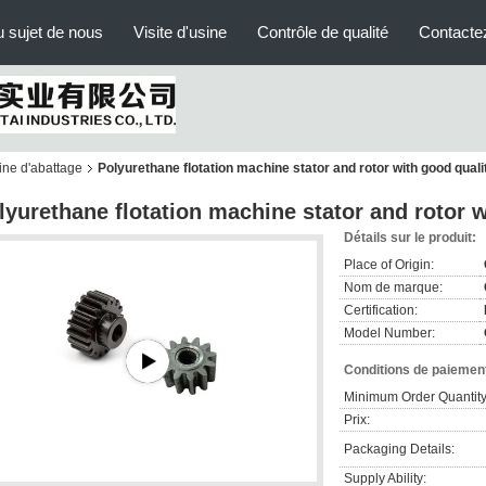
 sujet de nous
Visite d'usine
Contrôle de qualité
Contacte
ne d'abattage
Polyurethane flotation machine stator and rotor with good quali
lyurethane flotation machine stator and rotor w
Détails sur le produit:
Place of Origin:
Nom de marque:
Certification:
Model Number:
Conditions de paiement
Minimum Order Quantity
Prix:
Packaging Details:
Supply Ability: