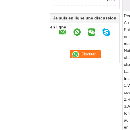
—— Abbie
Red
Je suis en ligne une discussion
Au 
en ligne
Pol
ent
mai
Not
obt
cli
La 
Int
1.W
cov
2.R
3.A
fon
au 
en 