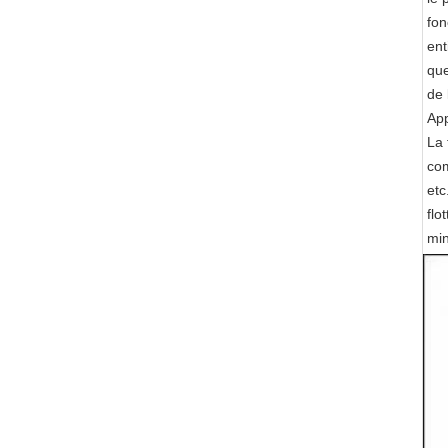
fon
ent
que
de 
App
La 
com
etc
flo
min