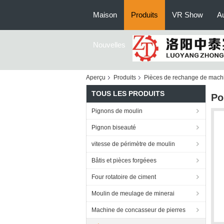
Maison
Produits
VR Show
Au
Nouvelles
Aperçu
Produits
Pièces de rechange de machi
TOUS LES PRODUITS
Po
Pignons de moulin
Pignon biseauté
vitesse de périmètre de moulin
Bâtis et pièces forgéees
Four rotatoire de ciment
Moulin de meulage de minerai
Machine de concasseur de pierres