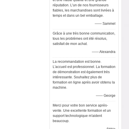
et une haute qualité et une grande
réputation. L'un de nos fournisseurs
fiables, les marchandises sont livrées à
temps et dans un bel emballage.
—— Sammel
Grâce à une très bonne communication,
tous les problèmes ont été résolus,
satisfait de mon achat.
—— Alexandra
La recommandation est bonne.
L'accueil est professionnel. La formation
de démonstration est également très
intéressante. Souhaitez plus de
formation en ligne après avoir obtenu la
machine.
—— George
Merci pour votre bon service après-
vente. Une excellente formation et un
support technologique m'aident
beaucoup.