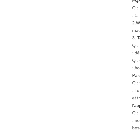
FQ
Q :
: 1
2.We
mac
3. T
Q : 
: d
Q :
: A
Pai
Q : 
: T
et 
l'a
Q :
: no
bes