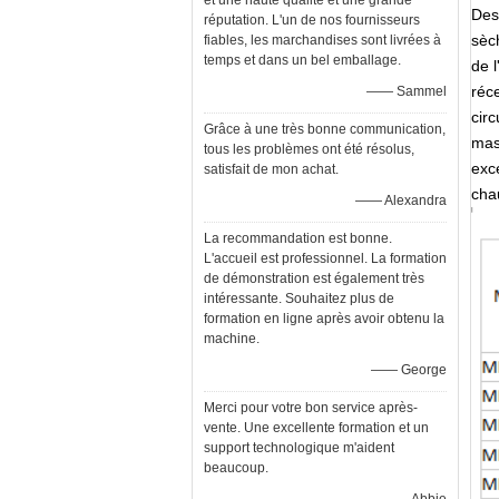
et une haute qualité et une grande
Des
réputation. L'un de nos fournisseurs
sèc
fiables, les marchandises sont livrées à
temps et dans un bel emballage.
de 
réc
—— Sammel
circ
Grâce à une très bonne communication,
mass
tous les problèmes ont été résolus,
exc
satisfait de mon achat.
cha
—— Alexandra
La recommandation est bonne.
L'accueil est professionnel. La formation
de démonstration est également très
intéressante. Souhaitez plus de
formation en ligne après avoir obtenu la
machine.
—— George
Merci pour votre bon service après-
vente. Une excellente formation et un
support technologique m'aident
beaucoup.