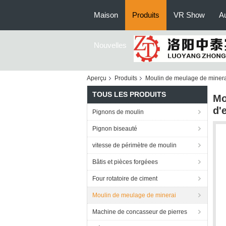
Maison
Produits
VR Show
Au
Nouvelles
Aperçu
Produits
Moulin de meulage de miner
TOUS LES PRODUITS
Mo
d'
Pignons de moulin
Pignon biseauté
vitesse de périmètre de moulin
Bâtis et pièces forgéees
Four rotatoire de ciment
Moulin de meulage de minerai
Machine de concasseur de pierres