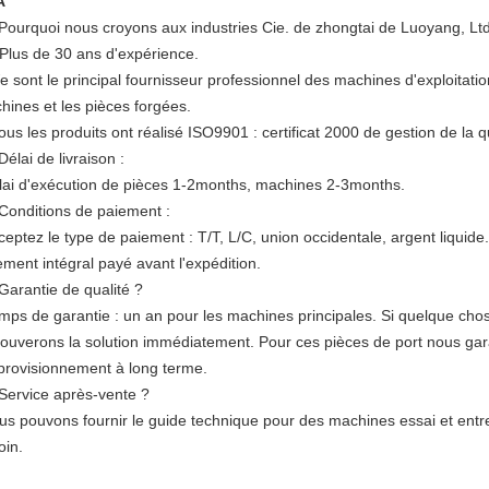
A
 Pourquoi nous croyons aux industries Cie. de zhongtai de Luoyang, Ltd
. Plus de 30 ans d'expérience.
 sont le principal fournisseur professionnel des machines d'exploitatio
hines et les pièces forgées.
ous les produits ont réalisé ISO9901 : certificat 2000 de gestion de la q
Délai de livraison :
élai d'exécution de pièces 1-2months, machines 2-3months.
 Conditions de paiement :
cceptez le type de paiement : T/T, L/C, union occidentale, argent liquid
ement intégral payé avant l'expédition.
Garantie de qualité ?
emps de garantie : un an pour les machines principales. Si quelque chos
trouverons la solution immédiatement. Pour ces pièces de port nous gara
pprovisionnement à long terme.
 Service après-vente ?
us pouvons fournir le guide technique pour des machines essai et entreti
oin.