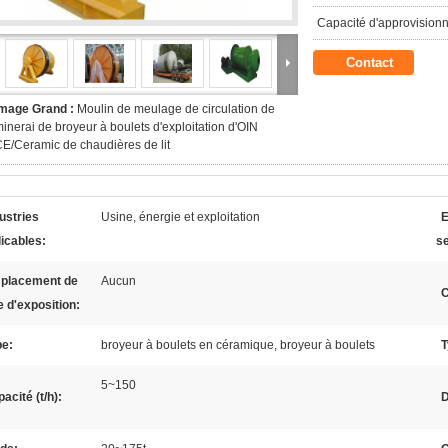
Capacité d'approvision
Contact
Image Grand :
Moulin de meulage de circulation de
inerai de broyeur à boulets d'exploitation d'OIN
E/Ceramic de chaudières de lit
ustries
Usine, énergie et exploitation
E
icables:
se
placement de
Aucun
C
e d'exposition:
pe:
broyeur à boulets en céramique, broyeur à boulets
T
5~150
acité (t/h):
D