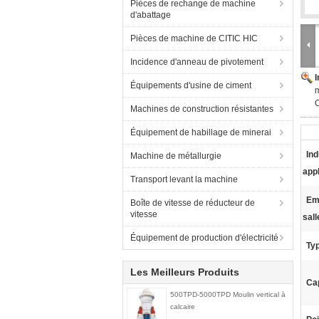
Pièces de rechange de machine
d'abattage
Pièces de machine de CITIC HIC
Incidence d'anneau de pivotement
Équipements d'usine de ciment
m
C
Machines de construction résistantes
Équipement de habillage de minerai
Ind
Machine de métallurgie
appl
Transport levant la machine
Em
Boîte de vitesse de réducteur de
vitesse
sall
Équipement de production d'électricité
Ty
Les Meilleurs Produits
Cap
500TPD-5000TPD Moulin vertical à
calcaire