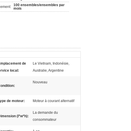
100 ensembles/ensembles par
nement:
mois
mplacement de
Le Vietnam, Indonésie,
rvice local:
Australie, Argentine
Nouveau
ondition:
ype de moteur:
Moteur à courant alternatif
La demande du
imension (l*w*h):
consommateur