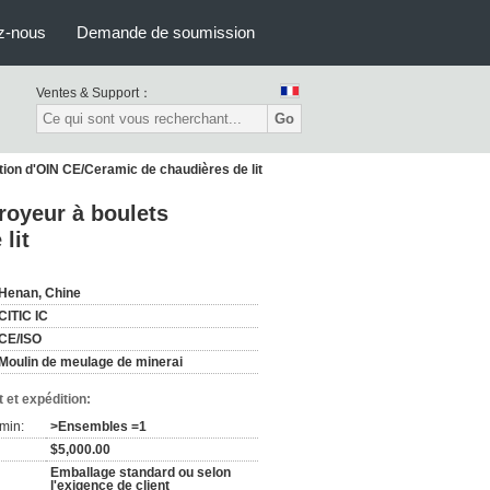
z-nous
Demande de soumission
Ventes & Support：
Go
ation d'OIN CE/Ceramic de chaudières de lit
royeur à boulets
lit
Henan, Chine
CITIC IC
CE/ISO
Moulin de meulage de minerai
 et expédition:
min:
>Ensembles =1
$5,000.00
Emballage standard ou selon
l'exigence de client