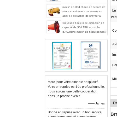
Poi
moulin de Rod chaud de scories de
Le 
vente et traitement de scories en
acier de extraction de broyeur à
vent
boulets rectifiant
Broyeur à boulets de extraction de
capacité de 500 TPH et moulin
Co
d'AG/usine moulin de fléchissement
pour l'usine de minerai
Av
Ins
Por
Met
Merci pour votre aimable hospitalité.
Votre entreprise est très professionnelle,
nous aurons une belle coopération
dans un proche avenir.
De
—— James
Bonne entreprise avec un bon service
Br