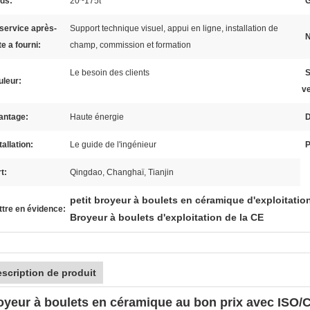
ds:
20~175t
G
service après-
Support technique visuel, appui en ligne, installation de
N
e a fourni:
champ, commission et formation
Le besoin des clients
S
uleur:
ve
antage:
Haute énergie
D
tallation:
Le guide de l'ingénieur
P
t:
Qingdao, Changhaï, Tianjin
petit broyeur à boulets en céramique d'exploitatio
tre en évidence:
Broyeur à boulets d'exploitation de la CE
scription de produit
oyeur à boulets en céramique au bon prix avec ISO/C