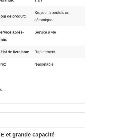
arantie:
1 an
Broyeur à boulets en
om de produit:
céramique
ervice après-
Service à vie
nte:
élai de livraison:
Rapidement
rix:
reasonable
n
,
E et grande capacité