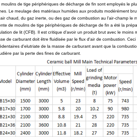
 moulins de tige périphériques de décharge de fin sont employés le p
hes. Le meulage des matériaux humides aux produits modérément bruts da
l'air chaud, du gaz inerte, ou des gaz de combustion au l'air-champ le
ente de moulins de tige périphériques de décharge de fin a été la prép
ulation de lit (CFB). Il est critique d'avoir un produit brut avec le moins
e de carburant doit être fluidisée par le flux d'air de combustion. Ceci 
édentaires d'elutriate de la masse de carburant avant que la combustion 
udière par la perte des fines de carburant.