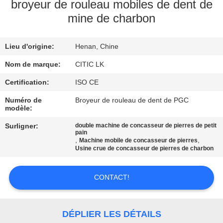
broyeur de rouleau mobiles de dent de
mine de charbon
VISITE
D'USINE
Lieu d'origine:
Henan, Chine
CONTRÔLE
Nom de marque:
CITIC LK
DE
Certification:
ISO CE
QUALITÉ
Numéro de
Broyeur de rouleau de dent de PGC
modèle:
Surligner:
double machine de concasseur de pierres de petit
CONTACTEZ-
pain
,
,
Machine mobile de concasseur de pierres
NOUS
Usine crue de concasseur de pierres de charbon
NOUVELLES
CONTACT!
DEMANDEZ
DÉPLIER LES DÉTAILS