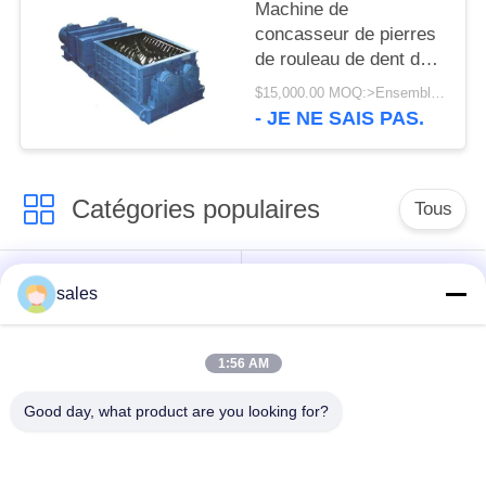
Machine de
concasseur de pierres
de rouleau de dent de
double petit pain et
$15,000.00 MOQ:>Ensembles =1
broyeur de rouleau
- JE NE SAIS PAS.
mobiles de dent de
mine de charbon
Catégories populaires
Tous
Pignons de moulin
Pignon biseauté
sales
vitesse de périmètre
Bâtis et pièces
1:56 AM
de moulin
forgéees
Good day, what product are you looking for?
Four rotatoire de
Moulin de meulage de
ciment
minerai