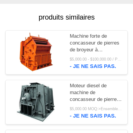
UNE
CITATION
produits similaires
PLAN
Machine forte de
DU
concasseur de pierres
SITE
de broyeur à
percussion de vortex
$5,000.00 - $100,000.00 / Piece MOQ:1 morceau/morceaux
résistant à l'usure de
- JE NE SAIS PAS.
PRIVACY
ZTIC 550TPH PFQ
POLICY
Moteur diesel de
machine de
concasseur de pierres
du moteur diesel 300
$5,000.00 MOQ:>Ensembles =1
TPH d'usine de
- JE NE SAIS PAS.
charbon