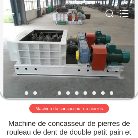
Luoyang
Zhongtai
Industries
CO.,LTD.
All
Rights
Reserved.
MAISON
PRODUITS
VR
SHOW
AU
SUJET
Machine de concasseur de pierres
DE
Machine de concasseur de pierres de
NOUS
rouleau de dent de double petit pain et