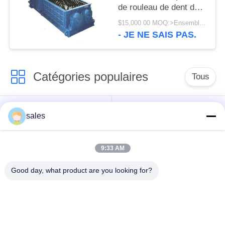
de rouleau de dent de
double petit pain et
$15,000.00 MOQ:>Ensembles =1
broyeur de rouleau
- JE NE SAIS PAS.
mobiles de dent de
mine de charbon
Catégories populaires
Tous
Pignons de moulin
Pignon biseauté
sales
vitesse de périmètre
Bâtis et pièces
9:33 AM
de moulin
forgéees
Good day, what product are you looking for?
Four rotatoire de
Moulin de meulage de
ciment
minerai
Machine de
Pièces de rechange