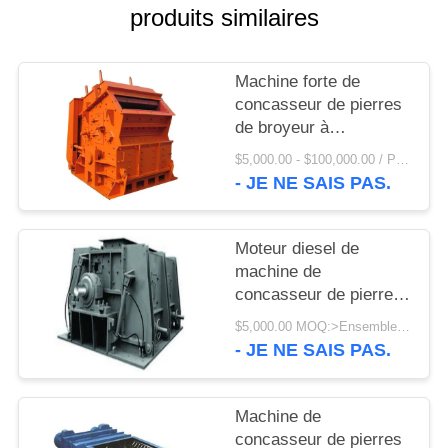
UNE
produits similaires
CITATION
Machine forte de
PLAN
concasseur de pierres
de broyeur à
DU
percussion de vortex
$5,000.00 - $100,000.00 / Piece MOQ:1 morceau/morceaux
SITE
résistant à l'usure de
- JE NE SAIS PAS.
ZTIC 550TPH PFQ
PRIVACY
Moteur diesel de
POLICY
machine de
concasseur de pierres
du moteur diesel 300
$5,000.00 MOQ:>Ensembles =1
TPH d'usine de
- JE NE SAIS PAS.
charbon
Machine de
concasseur de pierres