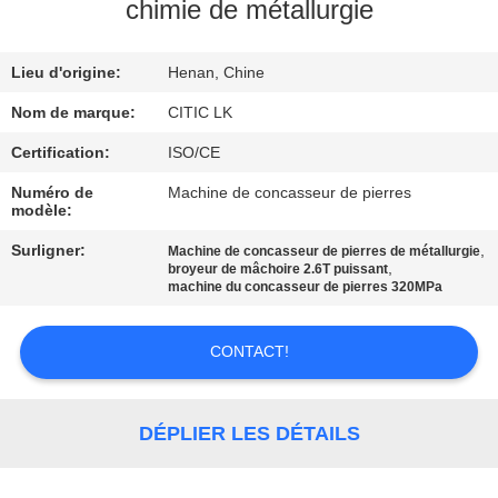
chimie de métallurgie
VISITE
Lieu d'origine:
Henan, Chine
D'USINE
Nom de marque:
CITIC LK
CONTRÔLE
Certification:
ISO/CE
DE
Numéro de
Machine de concasseur de pierres
modèle:
QUALITÉ
Surligner:
,
Machine de concasseur de pierres de métallurgie
,
broyeur de mâchoire 2.6T puissant
CONTACTEZ-
machine du concasseur de pierres 320MPa
NOUS
CONTACT!
NOUVELLES
DÉPLIER LES DÉTAILS
DEMANDEZ