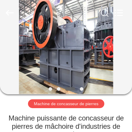
Luoyang
Zhongtai
Industries
CO.,LTD.
All
Rights
Reserved.
MAISON
PRODUITS
VR
SHOW
AU
SUJET
Machine de concasseur de pierres
DE
Machine puissante de concasseur de
NOUS
pierres de mâchoire d'industries de