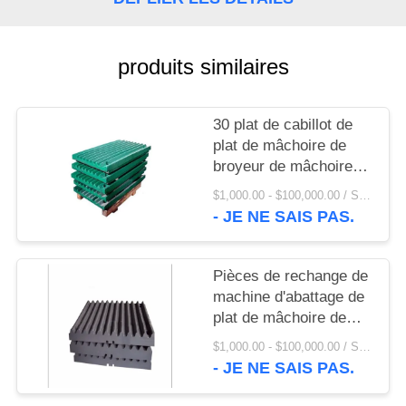
UNE
CITATION
produits similaires
PLAN
DU
30 plat de cabillot de
plat de mâchoire de
SITE
broyeur de mâchoire
d'acier au manganèse
$1,000.00 - $100,000.00 / Set MOQ:1 ensemble/ensembles
PRIVACY
de la dent Mn13Cr2
- JE NE SAIS PAS.
POLICY
Pièces de rechange de
machine d'abattage de
plat de mâchoire de
plat de revêtement de
$1,000.00 - $100,000.00 / Set MOQ:1 ensemble/ensembles
broyeur de mâchoire
- JE NE SAIS PAS.
Mn13Cr2