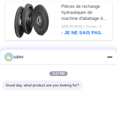
Pièces de rechange
hydrauliques de
machine d'abattage de
roues de poulie de
$200.00 MOQ:>Tonnes =1
broyeur de cône de
- JE NE SAIS PAS.
1600mm GG20 GG25
Catégories populaires
Tous
sales
Pignons de moulin
Pignon biseauté
3:27 PM
Good day, what product are you looking for?
vitesse de périmètre
Bâtis et pièces
de moulin
forgéees
Four rotatoire de
Moulin de meulage de
ciment
minerai