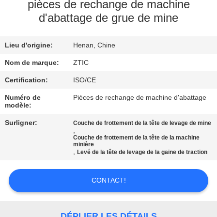
pièces de rechange de machine
d'abattage de grue de mine
VISITE
D'USINE
Lieu d'origine:
Henan, Chine
CONTRÔLE
Nom de marque:
ZTIC
DE
Certification:
ISO/CE
QUALITÉ
Numéro de
Pièces de rechange de machine d'abattage
modèle:
Surligner:
Couche de frottement de la tête de levage de mine
CONTACTEZ-
,
Couche de frottement de la tête de la machine
NOUS
minière
,
Levé de la tête de levage de la gaine de traction
NOUVELLES
CONTACT!
DEMANDEZ
DÉPLIER LES DÉTAILS