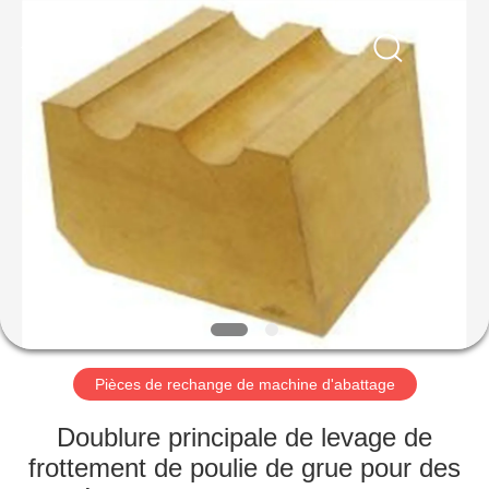
Luoyang
Zhongtai
Industries
CO.,LTD.
All
Rights
Reserved.
MAISON
PRODUITS
VR
SHOW
AU
SUJET
Pièces de rechange de machine d'abattage
DE
Doublure principale de levage de
NOUS
frottement de poulie de grue pour des