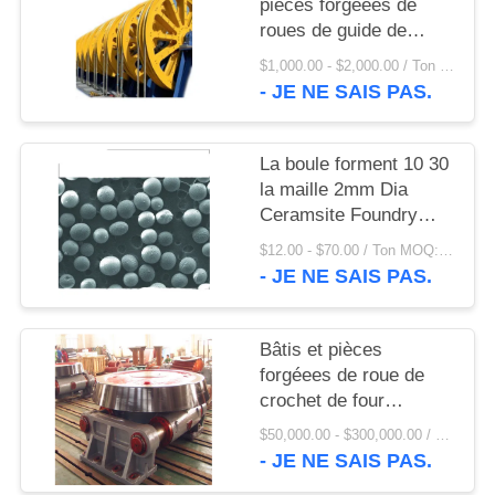
UNE
pièces forgéees de
roues de guide de
CITATION
gerbes du revêtement
$1,000.00 - $2,000.00 / Ton MOQ:1,0 tonnes/tonnes
D660 et de pièces de
- JE NE SAIS PAS.
grue
PLAN
DU
La boule forment 10 30
SITE
la maille 2mm Dia
Ceramsite Foundry
Sand et le sable
PRIVACY
$12.00 - $70.00 / Ton MOQ:1 tonne/tonnes
d'oléagineux
- JE NE SAIS PAS.
POLICY
Bâtis et pièces
forgéees de roue de
crochet de four
rotatoire d'ISO9001-
$50,000.00 - $300,000.00 / Set MOQ:1 ensemble/ensembles
2008 20T
- JE NE SAIS PAS.