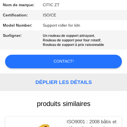
Nom de marque:
CITIC ZT
VISITE
Certification:
ISO/CE
D'USINE
Model Number:
Support roller for kiln
Surligner:
,
Un rouleau de support attrayant
CONTRÔLE
,
Rouleau de support pour four rotatif
Rouleau de support à prix raisonnable
DE
QUALITÉ
CONTACT!
CONTACTEZ-
DÉPLIER LES DÉTAILS
NOUS
NOUVELLES
produits similaires
DEMANDEZ
ISO9001 : 2008 bâtis et