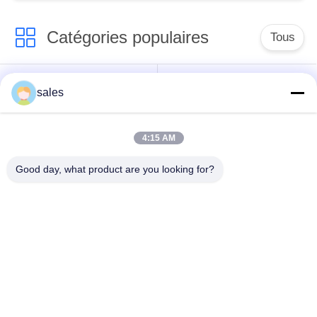
Catégories populaires
Tous
Pignons de moulin
Pignon biseauté
sales
vitesse de périmètre
Bâtis et pièces
4:15 AM
de moulin
forgéees
Good day, what product are you looking for?
Four rotatoire de
Moulin de meulage de
ciment
minerai
Machine de
Pièces de rechange
concasseur de
de machine
pierres
d'abattage