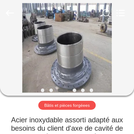
Luoyang
Zhongtai
Industries
CO.,LTD.
All
Rights
Reserved.
MAISON
PRODUITS
VR
SHOW
AU
SUJET
Bâtis et pièces forgéees
DE
Acier inoxydable assorti adapté aux
NOUS
besoins du client d'axe de cavité de