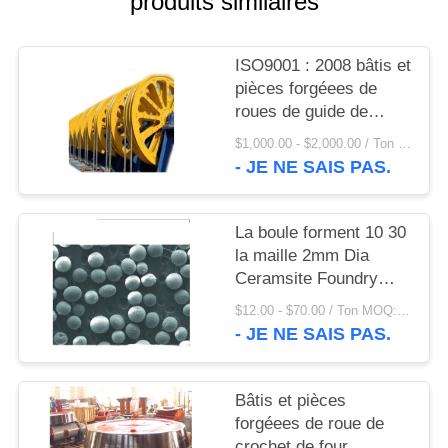
produits similaires
UNE
CITATION
ISO9001 : 2008 bâtis et
pièces forgéees de
PLAN
roues de guide de
DU
gerbes du revêtement
$1,000.00 - $2,000.00 / Ton MOQ:1,0 tonnes/tonnes
D660 et de pièces de
SITE
- JE NE SAIS PAS.
grue
PRIVACY
La boule forment 10 30
la maille 2mm Dia
POLICY
Ceramsite Foundry
Sand et le sable
$12.00 - $70.00 / Ton MOQ:1 tonne/tonnes
d'oléagineux
- JE NE SAIS PAS.
Bâtis et pièces
forgéees de roue de
crochet de four