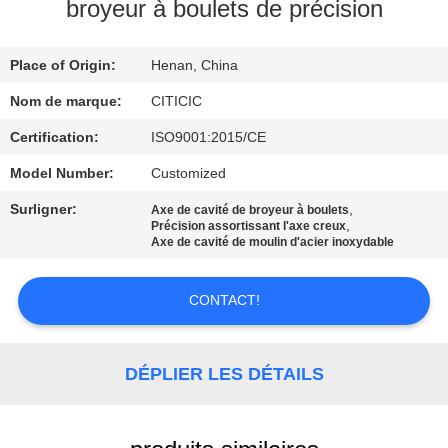
broyeur à boulets de précision
VISITE
Place of Origin:
Henan, China
D'USINE
Nom de marque:
CITICIC
CONTRÔLE
Certification:
ISO9001:2015/CE
DE
Model Number:
Customized
QUALITÉ
Surligner:
,
Axe de cavité de broyeur à boulets
,
Précision assortissant l'axe creux
Axe de cavité de moulin d'acier inoxydable
CONTACTEZ-
NOUS
CONTACT!
NOUVELLES
DÉPLIER LES DÉTAILS
DEMANDEZ