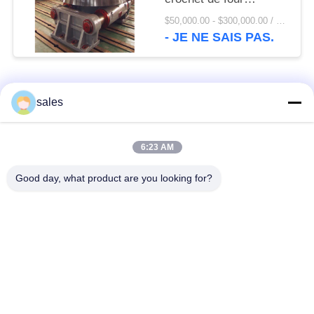
rotatoire d'ISO9001-
$50,000.00 - $300,000.00 / Set MOQ:1 ensemble/ensembles
2008 20T
- JE NE SAIS PAS.
Catégories populaires
Tous
sales
Pignons de moulin
Pignon biseauté
6:23 AM
Good day, what product are you looking for?
vitesse de périmètre
Bâtis et pièces
de moulin
forgéees
Four rotatoire de
Moulin de meulage de
ciment
minerai
Machine de
Pièces de rechange