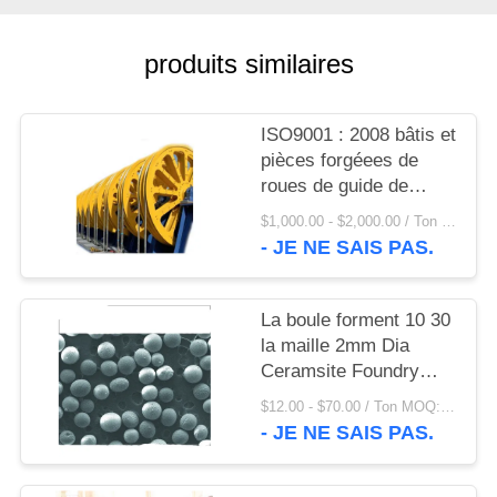
UNE
CITATION
produits similaires
PLAN
ISO9001 : 2008 bâtis et
DU
pièces forgéees de
SITE
roues de guide de
gerbes du revêtement
$1,000.00 - $2,000.00 / Ton MOQ:1,0 tonnes/tonnes
D660 et de pièces de
- JE NE SAIS PAS.
PRIVACY
grue
POLICY
La boule forment 10 30
la maille 2mm Dia
Ceramsite Foundry
Sand et le sable
$12.00 - $70.00 / Ton MOQ:1 tonne/tonnes
d'oléagineux
- JE NE SAIS PAS.