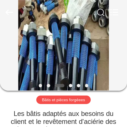
Luoyang
Zhongtai
Industries
CO.,LTD.
All
Rights
Reserved.
MAISON
PRODUITS
VR
SHOW
AU
SUJET
Bâtis et pièces forgéees
DE
Les bâtis adaptés aux besoins du
NOUS
client et le revêtement d'aciérie des