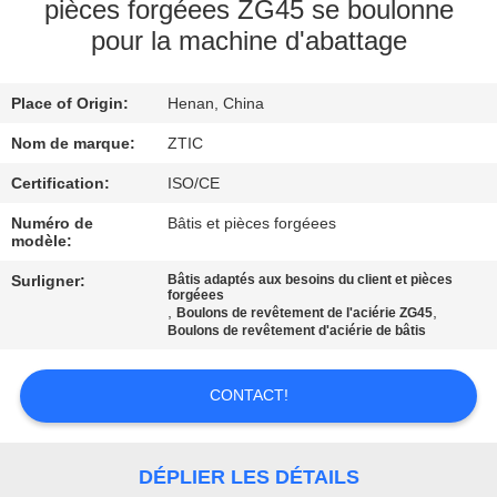
pièces forgéees ZG45 se boulonne
pour la machine d'abattage
VISITE
D'USINE
Place of Origin:
Henan, China
CONTRÔLE
Nom de marque:
ZTIC
DE
Certification:
ISO/CE
QUALITÉ
Numéro de
Bâtis et pièces forgéees
modèle:
Surligner:
Bâtis adaptés aux besoins du client et pièces
CONTACTEZ-
forgéees
,
,
Boulons de revêtement de l'aciérie ZG45
NOUS
Boulons de revêtement d'aciérie de bâtis
NOUVELLES
CONTACT!
DEMANDEZ
DÉPLIER LES DÉTAILS