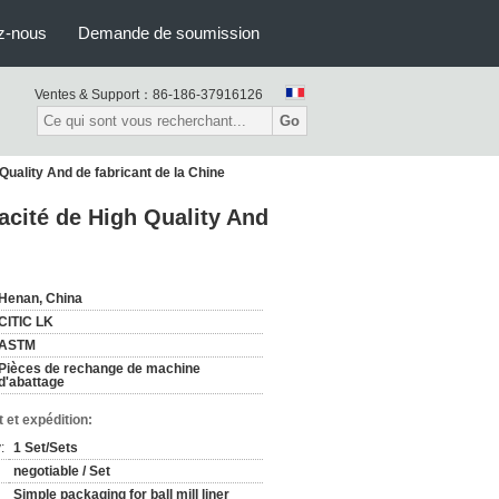
z-nous
Demande de soumission
Ventes & Support：
86-186-37916126
Go
Quality And de fabricant de la Chine
acité de High Quality And
Henan, China
CITIC LK
ASTM
Pièces de rechange de machine
d'abattage
 et expédition:
:
1 Set/Sets
negotiable / Set
Simple packaging for ball mill liner