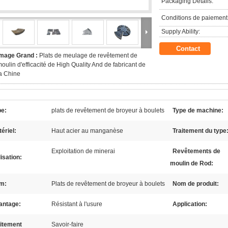
Packaging Details:
Conditions de paiement
Supply Ability:
Contact
Image Grand :
Plats de meulage de revêtement de
oulin d'efficacité de High Quality And de fabricant de
a Chine
pe:
plats de revêtement de broyeur à boulets
Type de machine:
ériel:
Haut acier au manganèse
Traitement du type
Exploitation de minerai
Revêtements de
lisation:
moulin de Rod:
m:
Plats de revêtement de broyeur à boulets
Nom de produit:
antage:
Résistant à l'usure
Application:
aitement
Savoir-faire