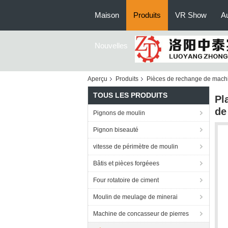
Maison
Produits
VR Show
Au
Nouvelles
Aperçu
Produits
Pièces de rechange de machi
TOUS LES PRODUITS
Pl
de
Pignons de moulin
Pignon biseauté
vitesse de périmètre de moulin
Bâtis et pièces forgéees
Four rotatoire de ciment
Moulin de meulage de minerai
Machine de concasseur de pierres