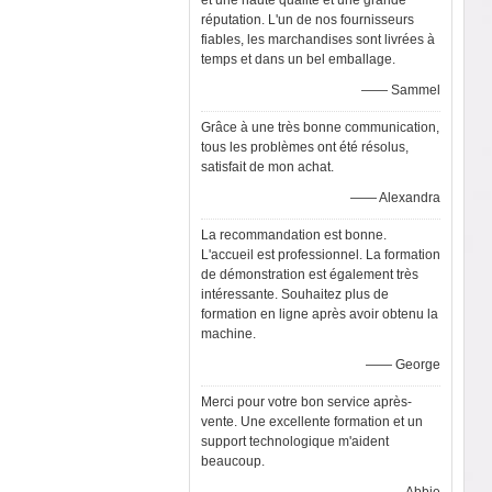
et une haute qualité et une grande
réputation. L'un de nos fournisseurs
fiables, les marchandises sont livrées à
temps et dans un bel emballage.
—— Sammel
Grâce à une très bonne communication,
tous les problèmes ont été résolus,
satisfait de mon achat.
—— Alexandra
La recommandation est bonne.
L'accueil est professionnel. La formation
de démonstration est également très
intéressante. Souhaitez plus de
formation en ligne après avoir obtenu la
machine.
—— George
Merci pour votre bon service après-
vente. Une excellente formation et un
support technologique m'aident
beaucoup.