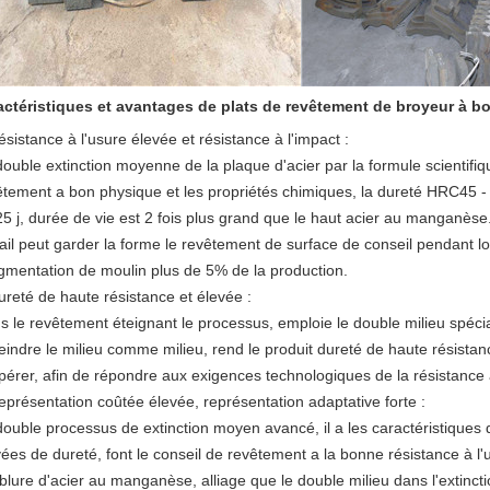
actéristiques et avantages
de plats
de
revêtement
de
broyeur
à
bo
sistance à l'usure élevée et résistance à l'impact :
ouble extinction moyenne de la plaque d'acier par la formule scientifique
êtement a bon physique et les propriétés chimiques, la dureté HRC45 - 
25 j, durée de vie est 2 fois plus grand que le haut acier au manganèse
ail peut garder la forme le revêtement de surface de conseil pendant lon
ugmentation de moulin plus de 5% de la production.
ureté de haute résistance et élevée :
s le revêtement éteignant le processus, emploie le double milieu spécia
teindre le milieu comme milieu, rend le produit dureté de haute résistan
pérer, afin de répondre aux exigences technologiques de la résistance à
eprésentation coûtée élevée, représentation adaptative forte :
double processus de extinction moyen avancé, il a les caractéristiques d
vées de dureté, font le conseil de revêtement a la bonne résistance à
blure d'acier au manganèse, alliage que le double milieu dans l'extinc