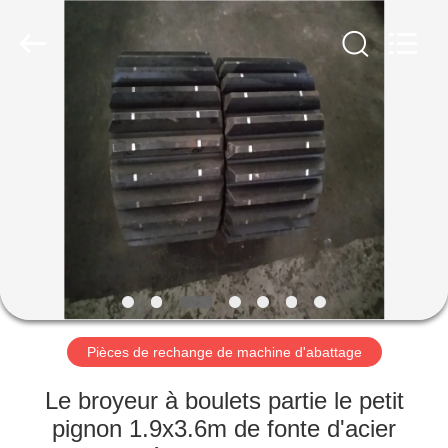
Luoyang
Zhongtai
Industries
CO.,LTD.
All
Rights
Reserved.
MAISON
PRODUITS
VR
SHOW
AU
SUJET
Pièces de rechange de machine d'abattage
DE
Le broyeur à boulets partie le petit
NOUS
pignon 1.9x3.6m de fonte d'acier