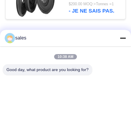
roues de poulie de
$200.00 MOQ:>Tonnes =1
broyeur de cône de
- JE NE SAIS PAS.
1600mm GG20 GG25
Catégories populaires
Tous
sales
Pignons de moulin
Pignon biseauté
10:38 AM
Good day, what product are you looking for?
vitesse de périmètre
Bâtis et pièces
de moulin
forgéees
Four rotatoire de
Moulin de meulage de
ciment
minerai
Machine de
Pièces de rechange
concasseur de
de machine