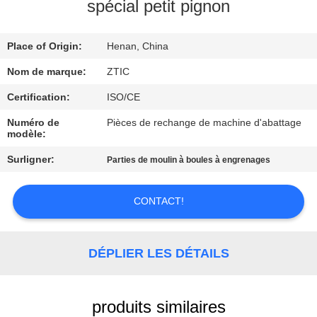
spécial petit pignon
VISITE
Place of Origin:
Henan, China
D'USINE
Nom de marque:
ZTIC
CONTRÔLE
Certification:
ISO/CE
DE
Numéro de
Pièces de rechange de machine d'abattage
modèle:
QUALITÉ
Surligner:
Parties de moulin à boules à engrenages
CONTACTEZ-
CONTACT!
NOUS
NOUVELLES
DÉPLIER LES DÉTAILS
DEMANDEZ
produits similaires