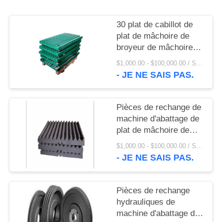
UNE
CITATION
30 plat de cabillot de
plat de mâchoire de
broyeur de mâchoire
PLAN
d'acier au manganèse
$1,000.00 - $100,000.00 / Set MOQ:1 ensemble/ensembles
DU
de la dent Mn13Cr2
- JE NE SAIS PAS.
SITE
Pièces de rechange de
PRIVACY
machine d'abattage de
POLICY
plat de mâchoire de
plat de revêtement de
$1,000.00 - $100,000.00 / Set MOQ:1 ensemble/ensembles
broyeur de mâchoire
- JE NE SAIS PAS.
Mn13Cr2
Pièces de rechange
hydrauliques de
machine d'abattage de