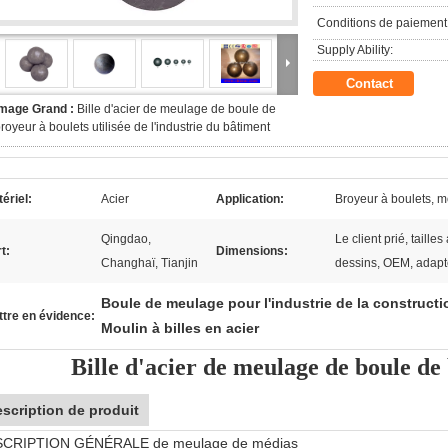
Conditions de paiement
Supply Ability:
Contact
Image Grand :
Bille d'acier de meulage de boule de
royeur à boulets utilisée de l'industrie du bâtiment
ériel:
Acier
Application:
Broyeur à boulets, 
Qingdao,
Le client prié, taill
t:
Dimensions:
Changhaï, Tianjin
dessins, OEM, adapt
Boule de meulage pour l'industrie de la constructi
tre en évidence:
Moulin à billes en acier
Bille d'acier de meulage de boule de
scription de produit
CRIPTION GÉNÉRALE de meulage de médias