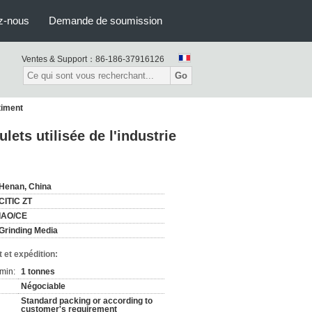
z-nous
Demande de soumission
Ventes & Support：
86-186-37916126
Go
timent
lets utilisée de l'industrie
Henan, China
CITIC ZT
IAO/CE
Grinding Media
 et expédition:
min:
1 tonnes
Négociable
Standard packing or according to
customer's requirement