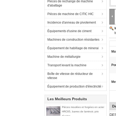
Pièces de rechange de machine
d'abattage
Pièces de machine de CITIC HIC
Incidence d'anneau de pivotement
Équipements d'usine de ciment
b
Machines de construction résistantes
Équipement de habillage de minerai
Mat
Machine de métallurgie
Por
Transport levant la machine
Boîte de vitesse de réducteur de
vitesse
Met
Équipement de production d'électricité
Les Meilleurs Produits
De
Pièces moulées et forgées en acier
HRC65, barres de laminoir, prix
DES
d'usine