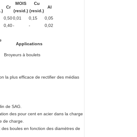
MOIS
Cu
Cr
Al
.)
(resid.)
(resid.)
0,50
0,01
0,15
0,05
0,40
-
-
0,02
e
Applications
Broyeurs à boulets
on la plus efficace de rectifier des médias
lin de SAG.
ation des pour cent en acier dans la charge
me de charge.
 des boules en fonction des diamètres de