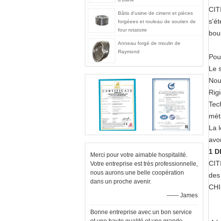
CITI
Bâtis d'usine de ciment et pièces
s'é
forgéees et rouleau de soutien de
four rotatoire
bou
Anneau forgé de moulin de
Raymond
Pou
Le 
Nous
Rig
Tec
mét
La 
avo
1 D
Merci pour votre aimable hospitalité.
CIT
Votre entreprise est très professionnelle,
nous aurons une belle coopération
des
dans un proche avenir.
CHI
—— James
Bonne entreprise avec un bon service