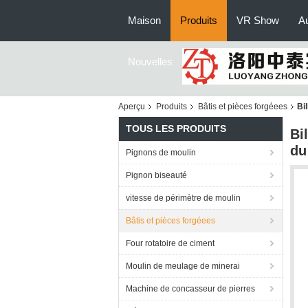
Maison
Produits
VR Show
Au
Nouvelles
Aperçu
Produits
Bâtis et pièces forgéees
Bi
TOUS LES PRODUITS
Bi
du
Pignons de moulin
Pignon biseauté
vitesse de périmètre de moulin
Bâtis et pièces forgéees
Four rotatoire de ciment
Moulin de meulage de minerai
Machine de concasseur de pierres