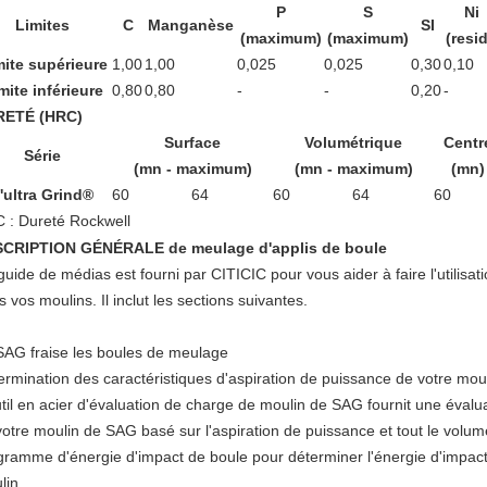
P
S
Ni
Limites
C
Manganèse
SI
(maximum)
(maximum)
(resid
mite supérieure
1,00
1,00
0,025
0,025
0,30
0,10
mite inférieure
0,80
0,80
-
-
0,20
-
RETÉ (HRC)
Surface
Volumétrique
Centr
Série
(mn - maximum)
(mn - maximum)
(mn)
'ultra Grind®
60
64
60
64
60
 : Dureté Rockwell
CRIPTION GÉNÉRALE de meulage d'applis de boule
uide de médias est fourni par CITICIC pour vous aider à faire l'utilisati
 vos moulins. Il inclut les sections suivantes.
SAG fraise les boules de meulage
ermination des caractéristiques d'aspiration de puissance de votre mou
util en acier d'évaluation de charge de moulin de SAG fournit une évalu
votre moulin de SAG basé sur l'aspiration de puissance et tout le volu
gramme d'énergie d'impact de boule pour déterminer l'énergie d'impact
lin.