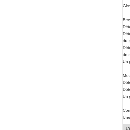
Glos
Broy
Dét
Dét
du 
Dét
de 
Un g
Mou
Dét
Dét
Un g
Con
Une 
L'