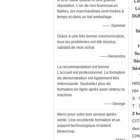
et une haute qualité et une grande
Li
réputation. L'un de nos fournisseurs
Li
fiables, les marchandises sont livrées à
DU
temps et dans un bel emballage.
—— Sammel
Sé
Grâce à une très bonne communication,
tous les problèmes ont été résolus,
satisfait de mon achat.
Se
—— Alexandra
Sér
La recommandation est bonne.
Sér
L'accueil est professionnel. La formation
de démonstration est également très
HRC
intéressante. Souhaitez plus de
formation en ligne après avoir obtenu la
HH 
machine.
S :
—— George
T :
2 b
Merci pour votre bon service après-
vente. Une excellente formation et un
CIT
support technologique m'aident
des
beaucoup.
CHI