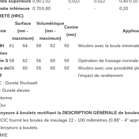
mite supérieure
0,90
1,02
0,022
0,022
0,40
0,10
mite inférieure
0,70
0,80
-
-
0,20
RETÉ (HRC)
Surface
Volumétrique
Centre
rie
(mn -
(mn -
Applica
(mn)
maximum)
maximum)
HH
61
64
58
62
50
Moulins avec la boule minimale
ries
ie S
58
62
56
60
50
Opération de fraisage normale
ie de
56
60
55
60
50
Moulins avec une possibilité p
T
l'impact de revêtement
 : Dureté Rockwell
: Dureté élevée
 Norme
 Dur
royeurs à boulets rectifiant la DESCRIPTION
GÉNÉRALE de boule
ICIC fournit les boules de meulage 22 - 100 millimètres (0,88" - 4" appr
 broyeurs à boulets.
MIE