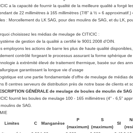
CIC a la capacité de fournir la qualité de la meilleure qualité a forgé l
tendant de 22 millimètres à 165 millimètres (7/8" à ½ » 6 approximatif.
les : Morcellement du LK SAG, pour des moulins de SAG, et du LK, pou
rquoi choisissez les médias de meulage de CITICIC :
système de gestion de la qualité a certifié le 9001:2008 d'OIN.
 employons les actions de barre les plus de haute qualité disponibles, 
idement contrôlé forgeant le processus assurant la forme sphérique de
hnologie à extrémité élevé de traitement thermique, basée sur des an
allurgique garantissant la longue vie d'usage
logistique est une partie fondamentale d'offre de meulage de médias d
ns 8 centres serveurs de distribution près de notre base de clients et
ESCRIPTION GÉNÉRALE de meulage de boules
de moulin de SAG
ICIC fournit les boules de meulage 100 - 165 millimètres (4" - 6,5" appr
 moulins de SAG.
MIE
P
S
N
Limites
C
Manganèse
SI
(maximum)
(maximum)
(res