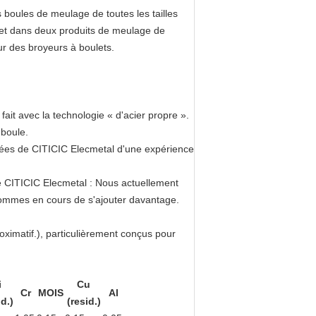
es boules de meulage de toutes les tailles
) et dans deux produits de meulage de
r des broyeurs à boulets.
fait avec la technologie « d'acier propre ».
 boule.
nées de CITICIC Elecmetal d'une expérience
e CITICIC Elecmetal : Nous actuellement
 sommes en cours de s'ajouter davantage.
oximatif.), particulièrement conçus pour
i
Cu
Cr
MOIS
Al
id.)
(resid.)