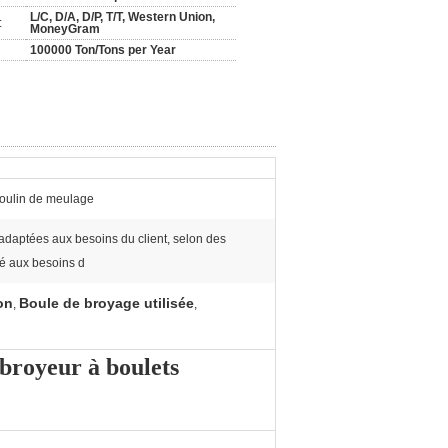
L/C, D/A, D/P, T/T, Western Union,
:
MoneyGram
100000 Ton/Tons per Year
moulin de meulage
es adaptées aux besoins du client, selon des
é aux besoins d
on
Boule de broyage utilisée
,
,
 broyeur à boulets