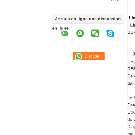
—— Abbie
Li
Je suis en ligne une discussion
Li
en ligne
DU
J
HRC
DES
Ce g
dans
Le 
Dét
L'o
de 
Dia
mou