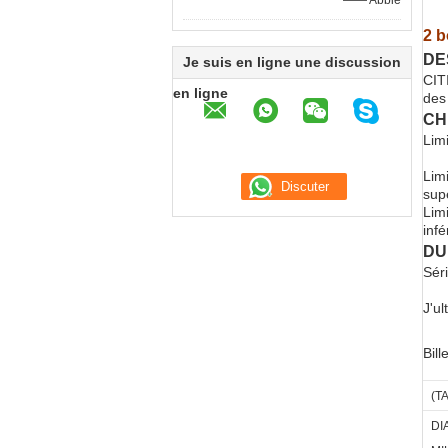
—— Abbie
2 b
DE
Je suis en ligne une discussion
CIT
en ligne
des
CH
Lim
Lim
sup
Lim
infé
DU
Sér
J'ul
Bill
(
T
DI