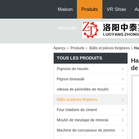
Maison
Produits
VR Show
Au
Nouvelles
Aperçu
Produits
Bâtis et pièces forgéees
Ha
TOUS LES PRODUITS
Ha
de
Pignons de moulin
Pignon biseauté
vitesse de périmètre de moulin
Bâtis et pièces forgéees
Four rotatoire de ciment
Moulin de meulage de minerai
Machine de concasseur de pierres