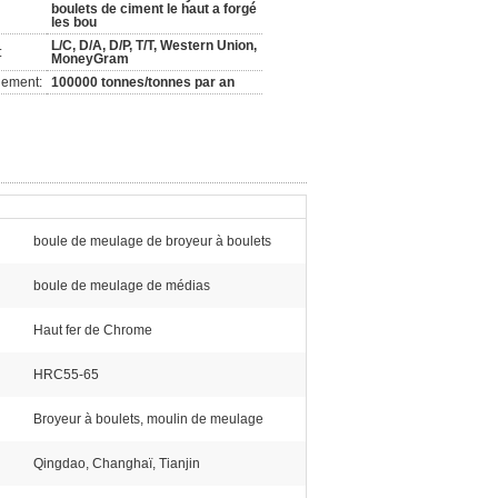
boulets de ciment le haut a forgé
les bou
L/C, D/A, D/P, T/T, Western Union,
:
MoneyGram
nement:
100000 tonnes/tonnes par an
boule de meulage de broyeur à boulets
boule de meulage de médias
Haut fer de Chrome
HRC55-65
Broyeur à boulets, moulin de meulage
Qingdao, Changhaï, Tianjin