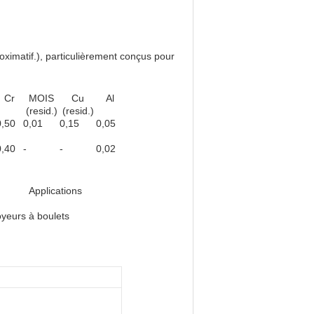
oximatif.), particulièrement conçus pour
Cr
MOIS
Cu
Al
(resid.)
(resid.)
0,50
0,01
0,15
0,05
0,40
-
-
0,02
Applications
yeurs à boulets