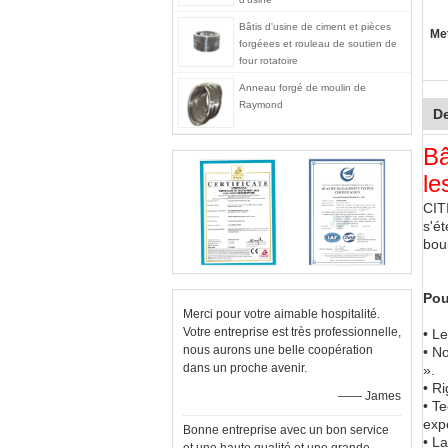
Bâtis d'usine de ciment et pièces
Met
forgéees et rouleau de soutien de
four rotatoire
Anneau forgé de moulin de
Raymond
De
Bâ
le
CITI
s'é
bou
Pou
Merci pour votre aimable hospitalité.
Votre entreprise est très professionnelle,
• Le
nous aurons une belle coopération
• No
dans un proche avenir.
».
• R
—— James
• T
exp
Bonne entreprise avec un bon service
• L