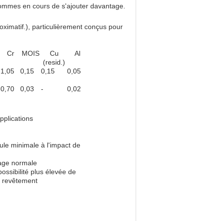
 sommes en cours de s'ajouter davantage.
oximatif.), particulièrement conçus pour
Cr
MOIS
Cu
Al
(resid.)
1,05
0,15
0,15
0,05
0,70
0,03
-
0,02
pplications
ule minimale à l'impact de
sage normale
ossibilité plus élevée de
e revêtement