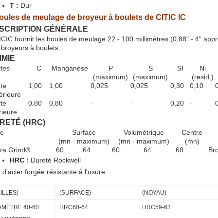
T :
Dur
oules de meulage de broyeur à boulets de CITIC IC
SCRIPTION GÉNÉRALE
ICIC fournit les boules de meulage 22 - 100 millimètres (0,88" - 4" appr
 broyeurs à boulets.
IMIE
ites
C
Manganèse
P
S
SI
Ni
(maximum)
(maximum)
(resid.)
ite
1,00
1,00
0,025
0,025
0,30
0,10
érieure
ite
0,80
0,80
-
-
0,20
-
rieure
RETÉ (HRC)
ie
Surface
Volumétrique
Centre
(mn - maximum)
(mn - maximum)
(mn)
tra Grind®
60
64
60
64
60
Bro
HRC :
Dureté Rockwell
e d'acier forgée résistante à l'usure
AILLES
)
(
SURFACE
)
(
NOYAU
)
AMÈTRE 40-60
HRC60-64
HRC59-63