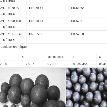
LLIMÈTRES
AMÈTRE 70-80
HRC60-64
HRC58-62
LLIMÈTRES
AMÈTRE 90-100
HRC60-64
HRC57-61
LLIMÈTRES
AMÈTRE 110-140
HRC55-60
HRC52-58
LLIMÈTRES
position chimique
SI
Manganèse
P
S
72-0.82
0.17-0.37
0.7-0.8
0,035 MAX
0.03