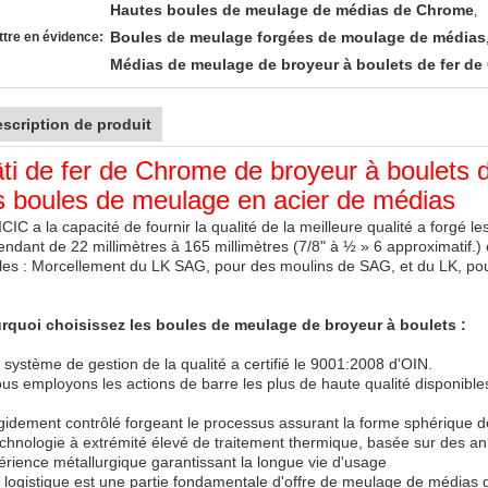
Hautes boules de meulage de médias de Chrome
,
Boules de meulage forgées de moulage de médias
tre en évidence:
Médias de meulage de broyeur à boulets de fer d
scription de produit
ti de fer de Chrome de broyeur à boulets d
s boules de meulage en acier de médias
CIC a la capacité de fournir la qualité de la meilleure qualité a forgé l
tendant de 22 millimètres à 165 millimètres (7/8" à ½ » 6 approximatif.
les : Morcellement du LK SAG, pour des moulins de SAG, et du LK, pou
rquoi choisissez les boules de meulage de broyeur à boulets :
 système de gestion de la qualité a certifié le 9001:2008 d'OIN.
us employons les actions de barre les plus de haute qualité disponibles,
igidement contrôlé forgeant le processus assurant la forme sphérique d
echnologie à extrémité élevé de traitement thermique, basée sur des a
érience métallurgique garantissant la longue vie d'usage
a logistique est une partie fondamentale d'offre de meulage de médias