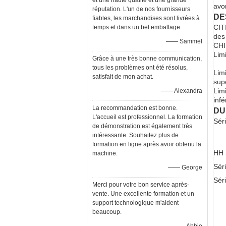
et une haute qualité et une grande
avo
réputation. L'un de nos fournisseurs
DE
fiables, les marchandises sont livrées à
CIT
temps et dans un bel emballage.
des
—— Sammel
CHI
Lim
Grâce à une très bonne communication,
tous les problèmes ont été résolus,
Lim
satisfait de mon achat.
sup
Lim
—— Alexandra
infé
La recommandation est bonne.
DU
L'accueil est professionnel. La formation
Sér
de démonstration est également très
intéressante. Souhaitez plus de
formation en ligne après avoir obtenu la
HH 
machine.
Sér
—— George
Sér
Merci pour votre bon service après-
vente. Une excellente formation et un
support technologique m'aident
beaucoup.