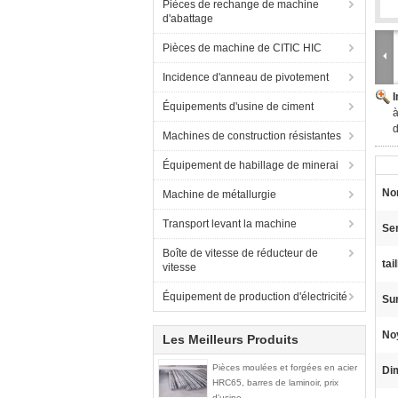
Pièces de rechange de machine
d'abattage
Pièces de machine de CITIC HIC
Incidence d'anneau de pivotement
Équipements d'usine de ciment
à
d
Machines de construction résistantes
Équipement de habillage de minerai
No
Machine de métallurgie
Transport levant la machine
Ser
Boîte de vitesse de réducteur de
tail
vitesse
Équipement de production d'électricité
Su
No
Les Meilleurs Produits
Pièces moulées et forgées en acier
Di
HRC65, barres de laminoir, prix
d'usine