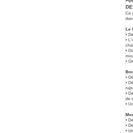
DE
Ce g
dans
Le 
• D
• L
cha
• D
mou
• Gl
Bro
• D
• D
nat
• D
de 
• Un
Mou
• D
• D
• Un