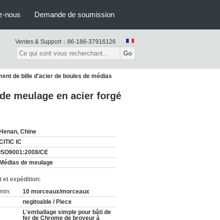
z-nous
Demande de soumission
Ventes & Support：
86-186-37916126
Go
ent de bille d'acier de boules de médias
 de meulage en acier forgé
Henan, Chine
CITIC IC
ISO9001:2008/CE
Médias de meulage
 et expédition:
min:
10 morceaux/morceaux
negitoable / Piece
L'emballage simple pour bâti de
fer de Chrome de broyeur à