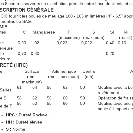
ns 8 centres serveurs de distribution près de notre base de clients et
SCRIPTION GÉNÉRALE
ICIC fournit les boules de meulage 100 - 165 millimètres (4" - 6,5" appr
 moulins de SAG.
MIE
ites
C
Manganèse
P
S
SI
Ni
(maximum)
(maximum)
(resid.)
ite
0,90
1,02
0,022
0,022
0,40
0,10
érieure
ite
0,70
0,80
-
-
0,20
rieure
RETÉ (HRC)
ie
Surface
Volumétrique
Centre
A
(mn -
(mn - maximum)
(mn)
maximum)
61
64
58
62
50
Moulins avec la bo
Series
revêtement
ie S
58
62
56
60
50
Opération de frai
56
60
55
60
50
Moulins avec une p
ie de T
boule à l'impact d
HRC :
Dureté Rockwell
HH :
Dureté élevée
S :
Norme