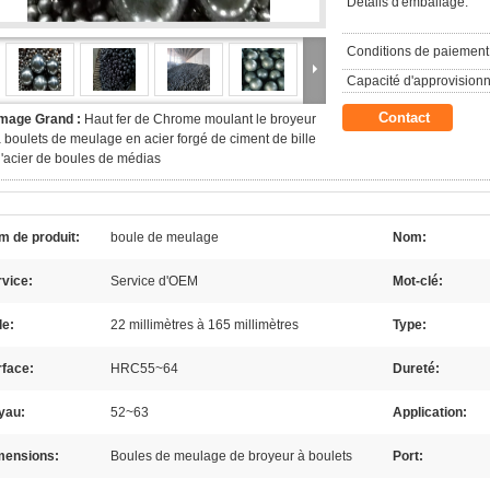
Détails d'emballage:
Conditions de paiement
Capacité d'approvision
Contact
Image Grand :
Haut fer de Chrome moulant le broyeur
 boulets de meulage en acier forgé de ciment de bille
'acier de boules de médias
m de produit:
boule de meulage
Nom:
vice:
Service d'OEM
Mot-clé:
le:
22 millimètres à 165 millimètres
Type:
rface:
HRC55~64
Dureté:
yau:
52~63
Application:
mensions:
Boules de meulage de broyeur à boulets
Port: