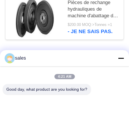
Pièces de rechange
hydrauliques de
machine d'abattage de
roues de poulie de
$200.00 MOQ:>Tonnes =1
broyeur de cône de
- JE NE SAIS PAS.
1600mm GG20 GG25
Catégories populaires
Tous
sales
Pignons de moulin
Pignon biseauté
4:21 AM
Good day, what product are you looking for?
vitesse de périmètre
Bâtis et pièces
de moulin
forgéees
Four rotatoire de
Moulin de meulage de
ciment
minerai