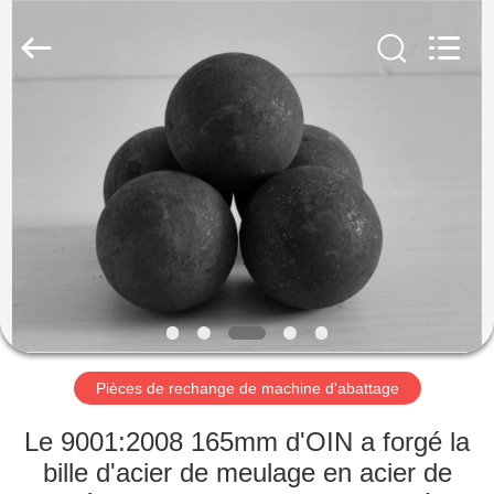
Luoyang
Zhongtai
Industries
CO.,LTD.
All
Rights
Reserved.
MAISON
PRODUITS
VR
SHOW
AU
SUJET
Pièces de rechange de machine d'abattage
DE
Le 9001:2008 165mm d'OIN a forgé la
NOUS
bille d'acier de meulage en acier de