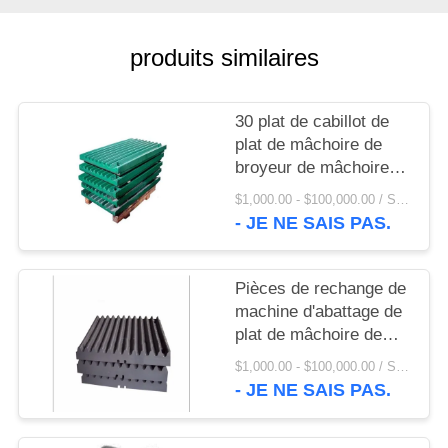
UNE
CITATION
produits similaires
PLAN
30 plat de cabillot de
DU
plat de mâchoire de
SITE
broyeur de mâchoire
d'acier au manganèse
$1,000.00 - $100,000.00 / Set MOQ:1 ensemble/ensembles
de la dent Mn13Cr2
- JE NE SAIS PAS.
PRIVACY
POLICY
Pièces de rechange de
machine d'abattage de
plat de mâchoire de
plat de revêtement de
$1,000.00 - $100,000.00 / Set MOQ:1 ensemble/ensembles
broyeur de mâchoire
- JE NE SAIS PAS.
Mn13Cr2