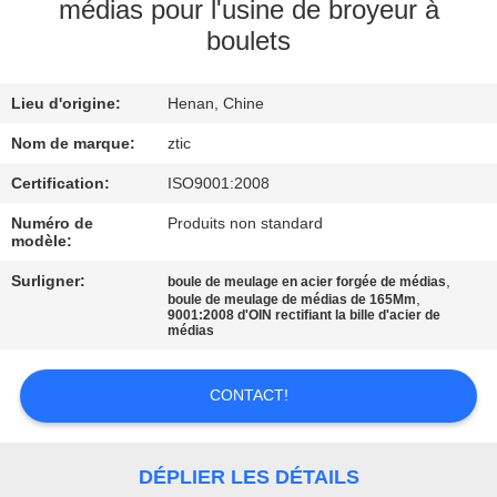
médias pour l'usine de broyeur à
boulets
VISITE
D'USINE
Lieu d'origine:
Henan, Chine
CONTRÔLE
Nom de marque:
ztic
DE
Certification:
ISO9001:2008
QUALITÉ
Numéro de
Produits non standard
modèle:
Surligner:
,
boule de meulage en acier forgée de médias
CONTACTEZ-
,
boule de meulage de médias de 165Mm
9001:2008 d'OIN rectifiant la bille d'acier de
NOUS
médias
NOUVELLES
CONTACT!
DEMANDEZ
DÉPLIER LES DÉTAILS