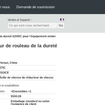
z-nous
Demande de soumission
Ventes & Support：
Go
 la dureté 62HRC pour l'équipement minier
ur de rouleau de la dureté
Henan, Chine
ZTIC
ISO/CE
Boîte de vitesse de réducteur de vitesse
 et expédition:
min:
>Ensembles =1
$500.00
Emballage standard ou selon
l'exigence de client