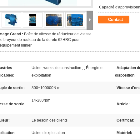
Capacité d'approvision
Contact
Image Grand :
Boîte de vitesse de réducteur de vitesse
e broyeur de rouleau de la dureté 62HRC pour
'équipement minier
ustries
Usine, works de construction ; , Énergie et
Adaptation de
icables:
exploitation
disposition:
ple de sortie:
800~100000N.m
Vitesse d'ent
14-280rpm
esse de sortie:
Article:
uleur:
Le besoin des clients
Certificat:
lication:
Usine d'exploitation
Matériel: