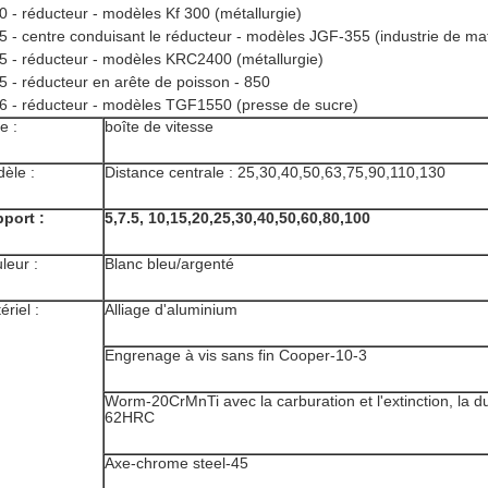
0 - réducteur - modèles Kf 300 (métallurgie)
5 - centre conduisant le réducteur - modèles JGF-355 (industrie de mat
5 - réducteur - modèles KRC2400 (métallurgie)
5 - réducteur en arête de poisson - 850
6 - réducteur - modèles TGF1550 (presse de sucre)
e :
boîte de vitesse
èle :
Distance centrale : 25,30,40,50,63,75,90,110,130
port :
5,7.5, 10,15,20,25,30,40,50,60,80,100
leur :
Blanc bleu/argenté
ériel :
Alliage d'aluminium
Engrenage à vis sans fin Cooper-10-3
Worm-20CrMnTi avec la carburation et l'extinction, la du
62HRC
Axe-chrome steel-45