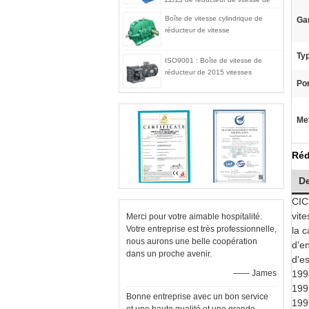
four rotatoire
Boîte de vitesse cylindrique de
Gar
réducteur de vitesse
Ty
ISO9001 : Boîte de vitesse de
réducteur de 2015 vitesses
Por
Met
Réd
De
CIC
vit
Merci pour votre aimable hospitalité.
Votre entreprise est très professionnelle,
la 
nous aurons une belle coopération
d'en
dans un proche avenir.
d'es
—— James
199
199
Bonne entreprise avec un bon service
199