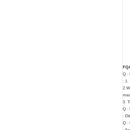
FQ
Q :
: 1
2.We
mac
3. T
Q : 
: D
Q :
: A