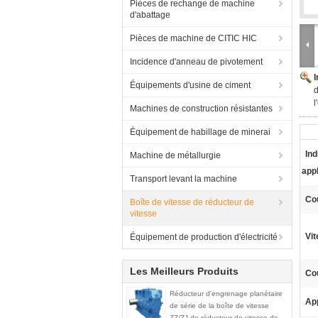
Pièces de rechange de machine
d'abattage
Pièces de machine de CITIC HIC
Incidence d'anneau de pivotement
Équipements d'usine de ciment
d
l
Machines de construction résistantes
Équipement de habillage de minerai
Ind
Machine de métallurgie
appl
Transport levant la machine
Cou
Boîte de vitesse de réducteur de
vitesse
Vit
Équipement de production d'électricité
Les Meilleurs Produits
Co
Réducteur d'engrenage planétaire
App
de série de la boîte de vitesse
ZZ/ZJ de réducteur de vitesse de