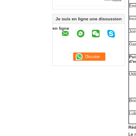
—— Abbie
Emb
Inc
Je suis en ligne une discussion
en ligne
Join
Gar
Pu
d'e
Util
Bri
Lubr
Réd
Le 