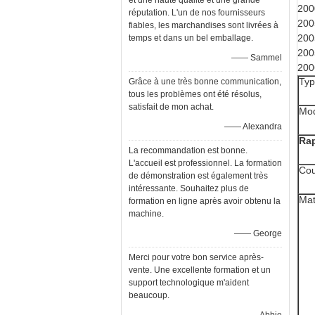
et une haute qualité et une grande
200
réputation. L'un de nos fournisseurs
200
fiables, les marchandises sont livrées à
200
temps et dans un bel emballage.
200
—— Sammel
200
Typ
Grâce à une très bonne communication,
tous les problèmes ont été résolus,
satisfait de mon achat.
Mod
—— Alexandra
Rap
La recommandation est bonne.
L'accueil est professionnel. La formation
Cou
de démonstration est également très
intéressante. Souhaitez plus de
Mat
formation en ligne après avoir obtenu la
machine.
—— George
Merci pour votre bon service après-
vente. Une excellente formation et un
support technologique m'aident
beaucoup.