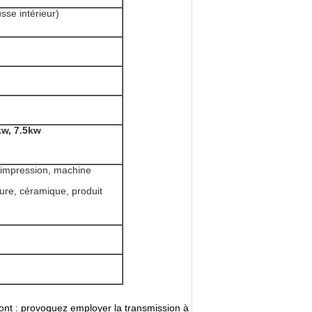
se intérieur)
kw, 7.5kw
, impression, machine
ture, céramique, produit
sont : provoquez employer la transmission à