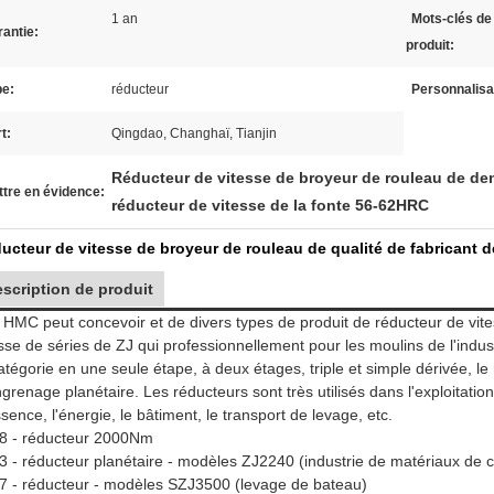
1 an
Mots-clés de
antie:
produit:
pe:
réducteur
Personnalisa
t:
Qingdao, Changhaï, Tianjin
Réducteur de vitesse de broyeur de rouleau de de
tre en évidence:
réducteur de vitesse de la fonte 56-62HRC
ucteur de vitesse de broyeur de rouleau de qualité de fabricant d
scription de produit
 HMC peut concevoir et de divers types de produit de réducteur de vite
esse de séries de ZJ qui professionnellement pour les moulins de l'indus
catégorie en une seule étape, à deux étages, triple et simple dérivée, l
grenage planétaire. Les réducteurs sont très utilisés dans l'exploitation
sence, l'énergie, le bâtiment, le transport de levage, etc.
8 - réducteur 2000Nm
3 - réducteur planétaire - modèles ZJ2240 (industrie de matériaux de c
7 - réducteur - modèles SZJ3500 (levage de bateau)