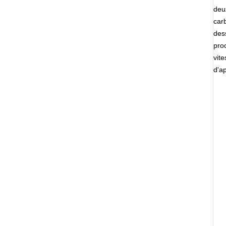
deu
carb
des
pro
vite
d'a