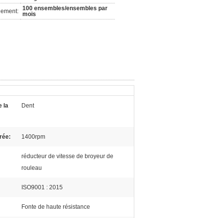
100 ensembles/ensembles par
nement:
mois
 la
Dent
rée:
1400rpm
réducteur de vitesse de broyeur de
rouleau
ISO9001 : 2015
Fonte de haute résistance