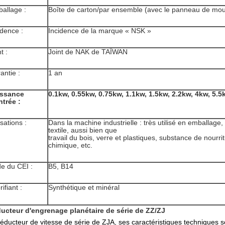
allage :
Boîte de carton/par ensemble (avec le panneau de mous
idence :
Incidence de la marque « NSK »
t :
Joint de NAK de TAÏWAN
antie :
1 an
issance
0.1kw, 0.55kw, 0.75kw, 1.1kw, 1.5kw, 2.2kw, 4kw, 5.5
ntrée :
isations :
Dans la machine industrielle : très utilisé en emballage
textile, aussi bien que
travail du bois, verre et plastiques, substance de nourri
chimique, etc.
de du CEI :
B5, B14
ifiant :
Synthétique et minéral
ucteur d'engrenage planétaire de série de ZZ/ZJ
réducteur de vitesse de série de ZJA, ses caractéristiques techniques 