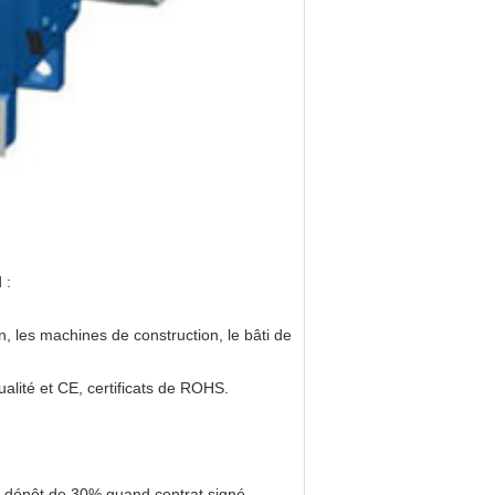
 :
n, les machines de construction, le bâti de
ualité et CE, certificats de ROHS.
e. dépôt de 30% quand contrat signé.