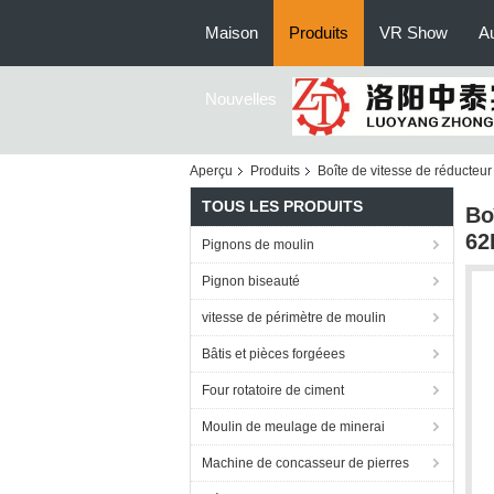
Maison
Produits
VR Show
Au
Nouvelles
Aperçu
Produits
Boîte de vitesse de réducteur
TOUS LES PRODUITS
Bo
62
Pignons de moulin
Pignon biseauté
vitesse de périmètre de moulin
Bâtis et pièces forgéees
Four rotatoire de ciment
Moulin de meulage de minerai
Machine de concasseur de pierres