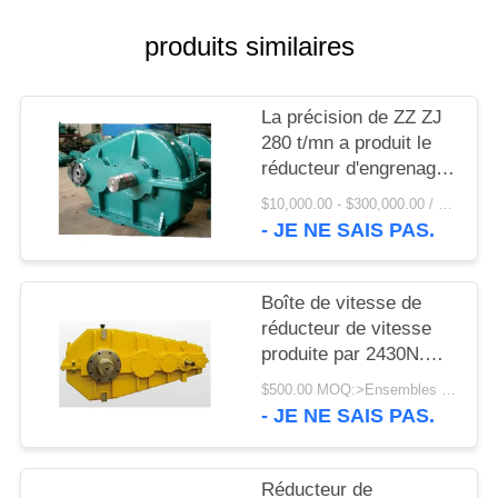
UNE
CITATION
produits similaires
PLAN
La précision de ZZ ZJ
280 t/mn a produit le
DU
réducteur d'engrenage
SITE
planétaire de la boîte
$10,000.00 - $300,000.00 / Set MOQ:1 ensemble/ensembles
de vitesse de réducteur
- JE NE SAIS PAS.
de vitesse
PRIVACY
POLICY
Boîte de vitesse de
réducteur de vitesse
produite par 2430N.M
de broyeur de rouleau
$500.00 MOQ:>Ensembles =1
de couple
- JE NE SAIS PAS.
Réducteur de