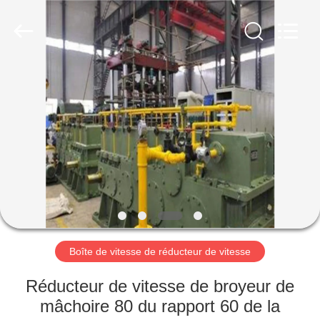
Luoyang
Zhongtai
Industries
CO.,LTD.
All
Rights
Reserved.
MAISON
PRODUITS
VR
SHOW
AU
SUJET
Boîte de vitesse de réducteur de vitesse
DE
Réducteur de vitesse de broyeur de
NOUS
mâchoire 80 du rapport 60 de la