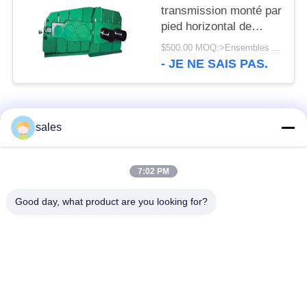
transmission monté par
pied horizontal de
broyeur à boulets de la
$500.00 MOQ:>Ensembles =1
grandeur 1500 t/mn
- JE NE SAIS PAS.
Catégories populaires
Tous
sales
Pignons de moulin
Pignon biseauté
7:02 PM
Good day, what product are you looking for?
vitesse de périmètre
Bâtis et pièces
de moulin
forgéees
Four rotatoire de
Moulin de meulage de
ciment
minerai