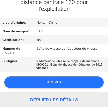
distance centrale 130 pour
l'exploitation
VISITE
D'USINE
Lieu d'origine:
Henan, Chine
CONTRÔLE
Nom de marque:
ZTIC
DE
Certification:
iso
QUALITÉ
Numéro de
Boîte de vitesse de réducteur de vitesse
modèle:
Surligner:
,
Réducteur de vitesse de broyeur de mâchoire
CONTACTEZ-
ISO9001 : Boîte de vitesse de réducteur de 2015
vitesses
NOUS
CONTACT!
NOUVELLES
DÉPLIER LES DÉTAILS
DEMANDEZ