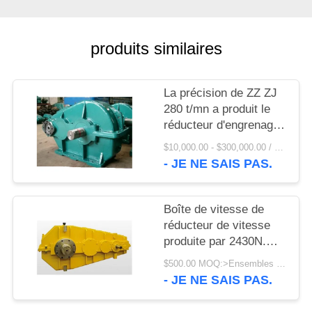
UNE
CITATION
produits similaires
PLAN
DU
La précision de ZZ ZJ
280 t/mn a produit le
SITE
réducteur d'engrenage
planétaire de la boîte
$10,000.00 - $300,000.00 / Set MOQ:1 ensemble/ensembles
de vitesse de réducteur
PRIVACY
- JE NE SAIS PAS.
de vitesse
POLICY
Boîte de vitesse de
réducteur de vitesse
produite par 2430N.M
de broyeur de rouleau
$500.00 MOQ:>Ensembles =1
de couple
- JE NE SAIS PAS.