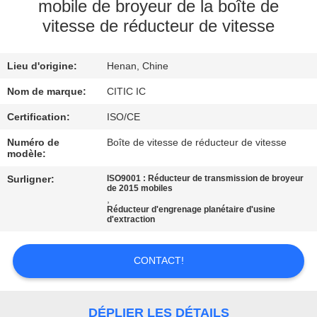
mobile de broyeur de la boîte de
vitesse de réducteur de vitesse
VISITE
D'USINE
Lieu d'origine:
Henan, Chine
CONTRÔLE
Nom de marque:
CITIC IC
DE
Certification:
ISO/CE
QUALITÉ
Numéro de
Boîte de vitesse de réducteur de vitesse
modèle:
Surligner:
ISO9001 : Réducteur de transmission de broyeur
CONTACTEZ-
de 2015 mobiles
,
NOUS
Réducteur d'engrenage planétaire d'usine
d'extraction
NOUVELLES
CONTACT!
DEMANDEZ
DÉPLIER LES DÉTAILS