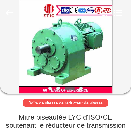
Luoyang
Zhongtai
Industries
CO.,LTD.
All
Rights
Reserved.
MAISON
PRODUITS
VR
SHOW
AU
SUJET
Boîte de vitesse de réducteur de vitesse
DE
Mitre biseautée LYC d'ISO/CE
NOUS
soutenant le réducteur de transmission