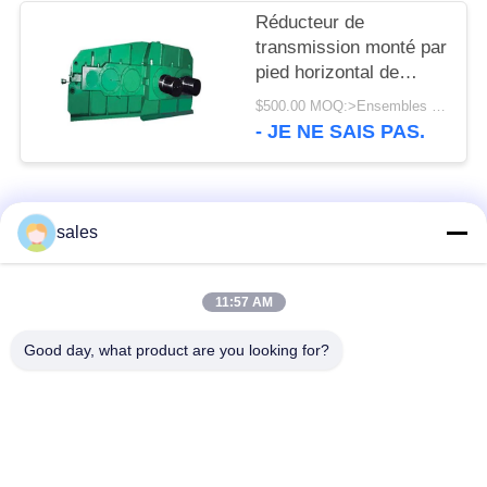
Réducteur de
transmission monté par
pied horizontal de
broyeur à boulets de la
$500.00 MOQ:>Ensembles =1
grandeur 1500 t/mn
- JE NE SAIS PAS.
Catégories populaires
Tous
sales
Pignons de moulin
Pignon biseauté
11:57 AM
Good day, what product are you looking for?
vitesse de périmètre
Bâtis et pièces
de moulin
forgéees
Four rotatoire de
Moulin de meulage de
ciment
minerai