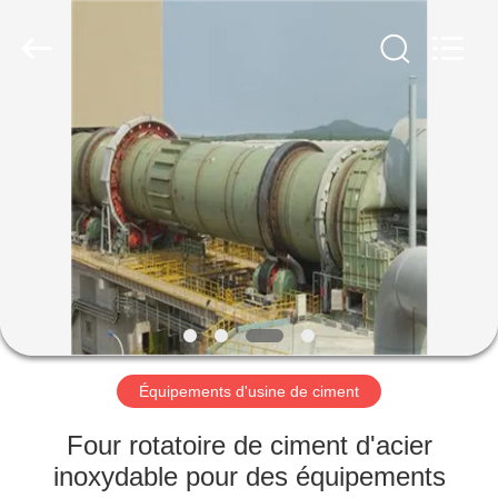
Luoyang
Zhongtai
Industries
CO.,LTD.
All
Rights
Reserved.
MAISON
PRODUITS
VR
SHOW
AU
SUJET
Équipements d'usine de ciment
DE
Four rotatoire de ciment d'acier
NOUS
inoxydable pour des équipements