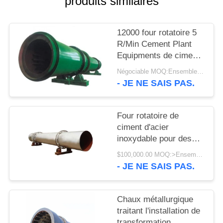
produits similaires
UNE
CITATION
12000 four rotatoire 5
R/Min Cement Plant
PLAN
Equipments de ciment
DU
maximum de TPD
Négociable MOQ:Ensembles 1
SITE
- JE NE SAIS PAS.
PRIVACY
Four rotatoire de
ciment d'acier
POLICY
inoxydable pour des
équipements d'usine de
$100,000.00 MOQ:>Ensembles =1
ciment
- JE NE SAIS PAS.
Chaux métallurgique
traitant l'installation de
transformation