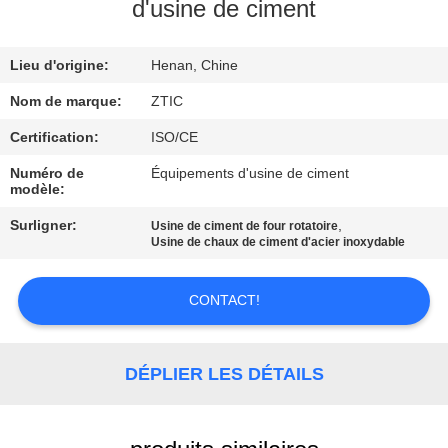
d'usine de ciment
VISITE
Lieu d'origine:
Henan, Chine
D'USINE
Nom de marque:
ZTIC
CONTRÔLE
Certification:
ISO/CE
DE
Numéro de
Équipements d'usine de ciment
modèle:
QUALITÉ
Surligner:
,
Usine de ciment de four rotatoire
Usine de chaux de ciment d'acier inoxydable
CONTACTEZ-
NOUS
CONTACT!
NOUVELLES
DÉPLIER LES DÉTAILS
DEMANDEZ