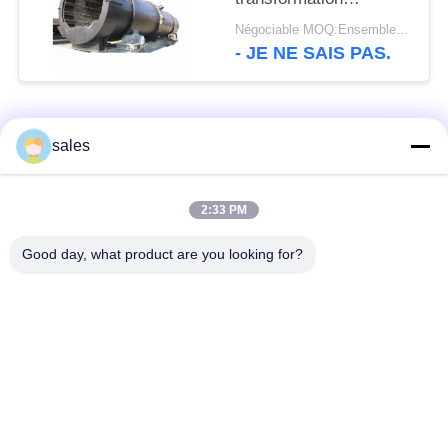
d'équipements d'usine
Négociable MOQ:Ensembles 1
du ciment 5000T
- JE NE SAIS PAS.
Catégories populaires
Tous
sales
Pignons de moulin
Pignon biseauté
2:33 PM
Good day, what product are you looking for?
vitesse de périmètre
Bâtis et pièces
de moulin
forgéees
Four rotatoire de
Moulin de meulage de
ciment
minerai
Machine de
Pièces de rechange