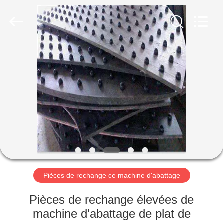
Luoyang
Zhongtai
Industries
CO.,LTD.
All
Rights
Reserved.
MAISON
PRODUITS
VR
SHOW
AU
SUJET
Pièces de rechange de machine d'abattage
DE
Pièces de rechange élevées de
NOUS
machine d'abattage de plat de