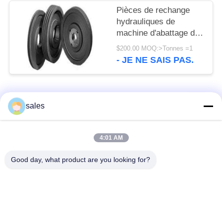
Pièces de rechange
hydrauliques de
machine d'abattage de
roues de poulie de
$200.00 MOQ:>Tonnes =1
broyeur de cône de
- JE NE SAIS PAS.
1600mm GG20 GG25
Catégories populaires
Tous
sales
Pignons de moulin
Pignon biseauté
4:01 AM
Good day, what product are you looking for?
vitesse de périmètre
Bâtis et pièces
de moulin
forgéees
Four rotatoire de
Moulin de meulage de
ciment
minerai