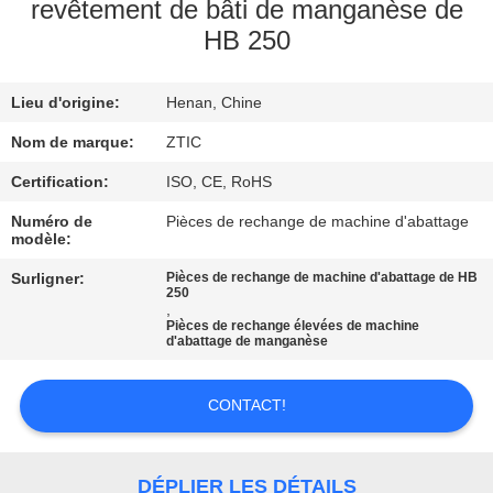
revêtement de bâti de manganèse de
HB 250
VISITE
D'USINE
Lieu d'origine:
Henan, Chine
CONTRÔLE
Nom de marque:
ZTIC
DE
Certification:
ISO, CE, RoHS
QUALITÉ
Numéro de
Pièces de rechange de machine d'abattage
modèle:
Surligner:
Pièces de rechange de machine d'abattage de HB
CONTACTEZ-
250
,
NOUS
Pièces de rechange élevées de machine
d'abattage de manganèse
NOUVELLES
CONTACT!
DEMANDEZ
DÉPLIER LES DÉTAILS