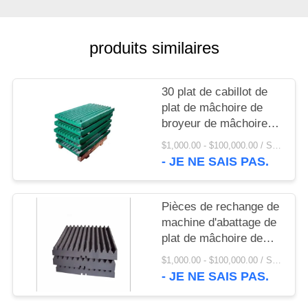
UNE
CITATION
produits similaires
PLAN
DU
30 plat de cabillot de
plat de mâchoire de
SITE
broyeur de mâchoire
d'acier au manganèse
$1,000.00 - $100,000.00 / Set MOQ:1 ensemble/ensembles
de la dent Mn13Cr2
PRIVACY
- JE NE SAIS PAS.
POLICY
Pièces de rechange de
machine d'abattage de
plat de mâchoire de
plat de revêtement de
$1,000.00 - $100,000.00 / Set MOQ:1 ensemble/ensembles
broyeur de mâchoire
- JE NE SAIS PAS.
Mn13Cr2