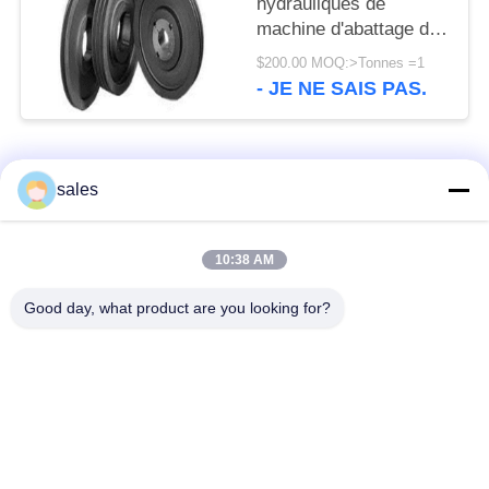
hydrauliques de
machine d'abattage de
roues de poulie de
$200.00 MOQ:>Tonnes =1
broyeur de cône de
- JE NE SAIS PAS.
1600mm GG20 GG25
Catégories populaires
Tous
sales
Pignons de moulin
Pignon biseauté
10:38 AM
Good day, what product are you looking for?
vitesse de périmètre
Bâtis et pièces
de moulin
forgéees
Four rotatoire de
Moulin de meulage de
ciment
minerai