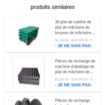
UNE
produits similaires
CITATION
30 plat de cabillot de
PLAN
plat de mâchoire de
DU
broyeur de mâchoire
d'acier au manganèse
SITE
$1,000.00 - $100,000.00 / Set MOQ:1 ensemble/ensembles
de la dent Mn13Cr2
- JE NE SAIS PAS.
PRIVACY
POLICY
Pièces de rechange de
machine d'abattage de
plat de mâchoire de
plat de revêtement de
$1,000.00 - $100,000.00 / Set MOQ:1 ensemble/ensembles
broyeur de mâchoire
- JE NE SAIS PAS.
Mn13Cr2
Pièces de rechange