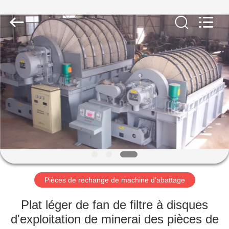
Luoyang
Zhongtai
Industries
CO.,LTD.
All
Rights
Reserved.
MAISON
PRODUITS
VR
SHOW
AU
SUJET
Pièces de rechange de machine d'abattage
DE
Plat léger de fan de filtre à disques
NOUS
d'exploitation de minerai des pièces de