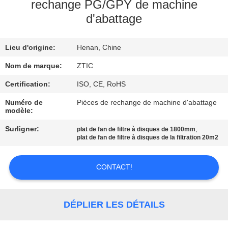
rechange PG/GPY de machine
d'abattage
VISITE
D'USINE
Lieu d'origine:
Henan, Chine
CONTRÔLE
Nom de marque:
ZTIC
DE
Certification:
ISO, CE, RoHS
QUALITÉ
Numéro de
Pièces de rechange de machine d'abattage
modèle:
Surligner:
,
plat de fan de filtre à disques de 1800mm
CONTACTEZ-
plat de fan de filtre à disques de la filtration 20m2
NOUS
CONTACT!
NOUVELLES
DÉPLIER LES DÉTAILS
DEMANDEZ