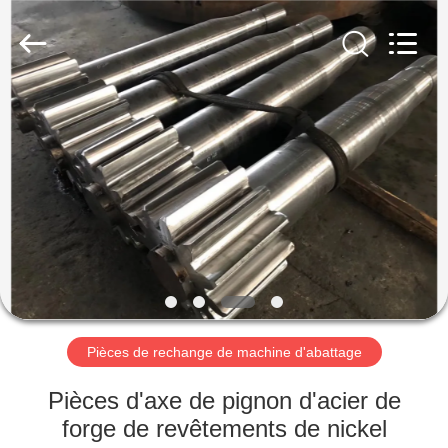
Luoyang
Zhongtai
Industries
CO.,LTD.
All
Rights
Reserved.
MAISON
PRODUITS
VR
SHOW
AU
SUJET
Pièces de rechange de machine d'abattage
DE
Pièces d'axe de pignon d'acier de
NOUS
forge de revêtements de nickel