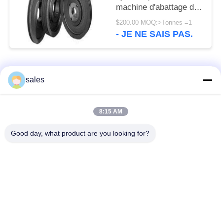
machine d'abattage de
roues de poulie de
$200.00 MOQ:>Tonnes =1
broyeur de cône de
- JE NE SAIS PAS.
1600mm GG20 GG25
Catégories populaires
Tous
sales
Pignons de moulin
Pignon biseauté
8:15 AM
Good day, what product are you looking for?
vitesse de périmètre
Bâtis et pièces
de moulin
forgéees
Four rotatoire de
Moulin de meulage de
ciment
minerai
Machine de
Pièces de rechange