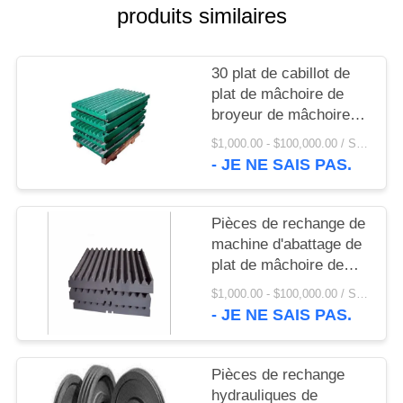
UNE
produits similaires
CITATION
30 plat de cabillot de
PLAN
plat de mâchoire de
broyeur de mâchoire
DU
d'acier au manganèse
$1,000.00 - $100,000.00 / Set MOQ:1 ensemble/ensembles
SITE
de la dent Mn13Cr2
- JE NE SAIS PAS.
PRIVACY
Pièces de rechange de
POLICY
machine d'abattage de
plat de mâchoire de
plat de revêtement de
$1,000.00 - $100,000.00 / Set MOQ:1 ensemble/ensembles
broyeur de mâchoire
- JE NE SAIS PAS.
Mn13Cr2
Pièces de rechange
hydrauliques de