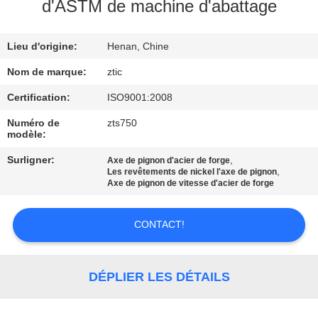
d'ASTM de machine d'abattage
VISITE
Lieu d'origine:
Henan, Chine
D'USINE
Nom de marque:
ztic
CONTRÔLE
Certification:
ISO9001:2008
DE
Numéro de
zts750
modèle:
QUALITÉ
Surligner:
,
Axe de pignon d'acier de forge
,
Les revêtements de nickel l'axe de pignon
CONTACTEZ-
Axe de pignon de vitesse d'acier de forge
NOUS
CONTACT!
NOUVELLES
DÉPLIER LES DÉTAILS
DEMANDEZ