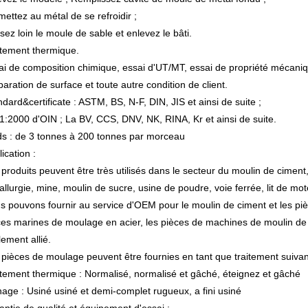
ettez au métal de se refroidir ;
ez loin le moule de sable et enlevez le bâti.
itement thermique.
ai de composition chimique, essai d'UT/MT, essai de propriété mécaniqu
aration de surface et toute autre condition de client.
dard&certificate : ASTM, BS, N-F, DIN, JIS et ainsi de suite ;
1:2000 d'OIN ; La BV, CCS, DNV, NK, RINA, Kr et ainsi de suite.
ds : de 3 tonnes à 200 tonnes par morceau
ication :
produits peuvent être très utilisés dans le secteur du moulin de ciment,
llurgie, mine, moulin de sucre, usine de poudre, voie ferrée, lit de mote
s pouvons fournir au service d'OEM pour le moulin de ciment et les piè
ces marines de moulage en acier, les pièces de machines de moulin de s
lement allié.
 pièces de moulage peuvent être fournies en tant que traitement suivan
itement thermique : Normalisé, normalisé et gâché, éteignez et gâché
nage : Usiné usiné et demi-complet rugueux, a fini usiné