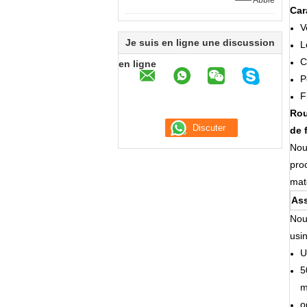
—— Abbie
Car
V
Je suis en ligne une discussion
L
C
en ligne
P
F
Rou
de 
Nou
pro
maté
Ass
Nou
usi
U
5
m
o