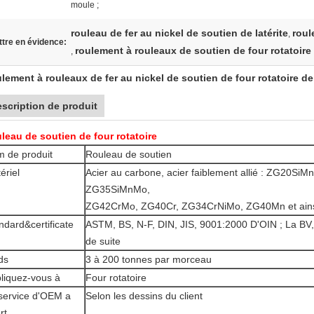
moule ;
rouleau de fer au nickel de soutien de latérite
roul
,
tre en évidence:
roulement à rouleaux de soutien de four rotatoire
,
lement à rouleaux de fer au nickel de soutien de four rotatoire de 
scription de produit
leau de soutien de four rotatoire
 de produit
Rouleau de soutien
ériel
Acier au carbone, acier faiblement allié : ZG20
ZG35SiMnMo,
ZG42CrMo, ZG40Cr, ZG34CrNiMo, ZG40Mn et ainsi
ndard&certificate
ASTM, BS, N-F, DIN, JIS, 9001:2000 D'OIN ; La BV,
de suite
ds
3 à 200 tonnes par morceau
liquez-vous à
Four rotatoire
service d'OEM a
Selon les dessins du client
rt