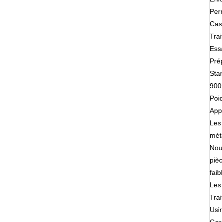
Perm
Cass
Tra
Ess
Prép
Stan
900
Poi
Appl
Les 
méta
Nou
piè
faib
Les
Tra
Usi