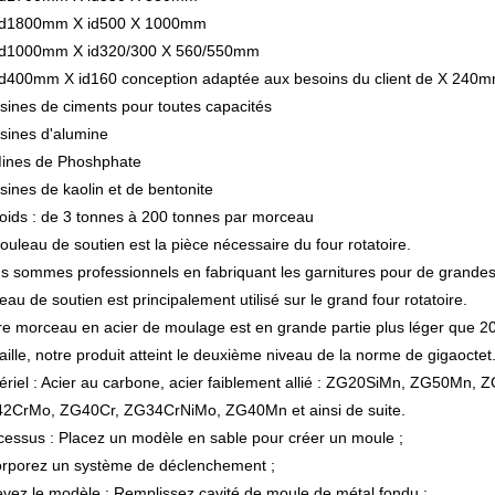
d1800mm X id500 X 1000mm
d1000mm X id320/300 X 560/550mm
d400mm X id160 conception adaptée aux besoins du client de X 240mm
sines de ciments pour toutes capacités
sines d'alumine
ines de Phoshphate
sines de kaolin et de bentonite
oids : de 3 tonnes à 200 tonnes par morceau
ouleau de soutien est la pièce nécessaire du four rotatoire.
s sommes professionnels en fabriquant les garnitures pour de grandes
eau de soutien est principalement utilisé sur le grand four rotatoire.
re morceau en acier de moulage est en grande partie plus léger que 20
aille, notre produit atteint le deuxième niveau de la norme de gigaoctet
ériel : Acier au carbone, acier faiblement allié : ZG20SiMn, ZG50
2CrMo, ZG40Cr, ZG34CrNiMo, ZG40Mn et ainsi de suite.
cessus : Placez un modèle en sable pour créer un moule ;
orporez un système de déclenchement ;
evez le modèle ; Remplissez cavité de moule de métal fondu ;