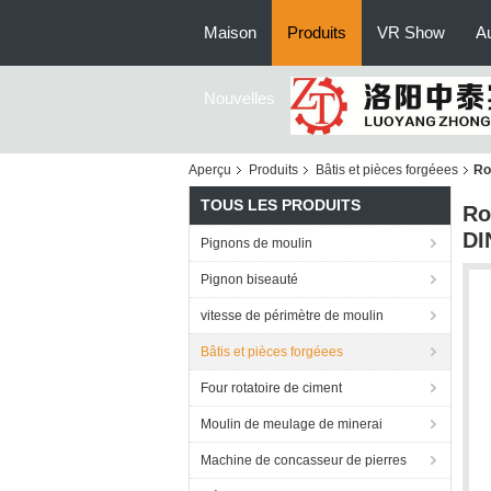
Maison
Produits
VR Show
Au
Nouvelles
Aperçu
Produits
Bâtis et pièces forgéees
Ro
TOUS LES PRODUITS
Ro
DI
Pignons de moulin
Pignon biseauté
vitesse de périmètre de moulin
Bâtis et pièces forgéees
Four rotatoire de ciment
Moulin de meulage de minerai
Machine de concasseur de pierres