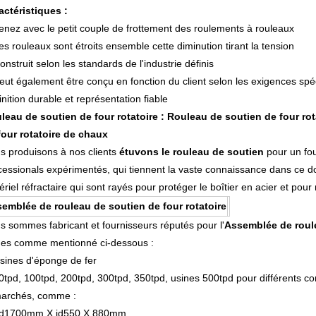
actéristiques :
enez avec le petit couple de frottement des roulements à rouleaux
es rouleaux sont étroits ensemble cette diminution tirant la tension
onstruit selon les standards de l'industrie définis
eut également être conçu en fonction du client selon les exigences spéc
inition durable et représentation fiable
leau de soutien de four rotatoire : Rouleau de soutien de four rot
four rotatoire de chaux
s produisons à nos clients
étuvons le rouleau de soutien
pour un fou
cessionals expérimentés, qui tiennent la vaste connaissance dans ce d
riel réfractaire qui sont rayés pour protéger le boîtier en acier et po
emblée de rouleau de soutien de four rotatoire
s sommes fabricant et fournisseurs réputés pour l'
Assemblée de roul
nes comme mentionné ci-dessous :
sines d'éponge de fer
0tpd, 100tpd, 200tpd, 300tpd, 350tpd, usines 500tpd pour différents co
archés, comme :
d1700mm X id550 X 880mm