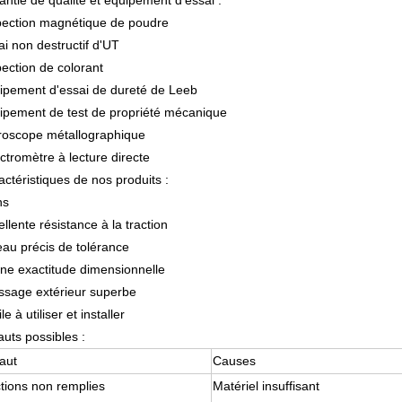
antie de qualité et équipement d'essai :
pection magnétique de poudre
ai non destructif d'UT
pection de colorant
ipement d'essai de dureté de Leeb
ipement de test de propriété mécanique
roscope métallographique
ctromètre à lecture directe
actéristiques de nos produits :
ns
llente résistance à la traction
eau précis de tolérance
ne exactitude dimensionnelle
issage extérieur superbe
le à utiliser et installer
auts possibles :
aut
Causes
tions non remplies
Matériel insuffisant