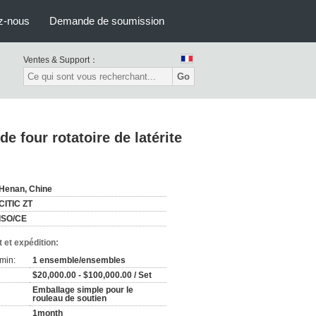
z-nous
Demande de soumission
Ventes & Support：
Go
e four rotatoire de latérite
Henan, Chine
CITIC ZT
ISO/CE
 et expédition:
min:
1 ensemble/ensembles
$20,000.00 - $100,000.00 / Set
Emballage simple pour le
rouleau de soutien
1month