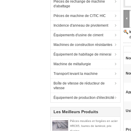
Pièces de rechange de machine
d'abattage
Pièces de machine de CITIC HIC
Incidence d'anneau de pivotement
Équipements d'usine de ciment
d
Machines de construction résistantes
Équipement de habillage de minerai
No
Machine de métallurgie
No
Transport levant la machine
Boîte de vitesse de réducteur de
vitesse
App
Équipement de production d'électricité
Us
Les Meilleurs Produits
Pièces moulées et forgées en acier
HRC65, barres de laminoir, prix
Pr
d'usine