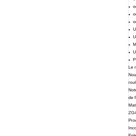
o
o
o
U
U
M
U
P
Le r
Nou
roul
Not
de f
Mat
ZG4
Pro
Inc
Enl