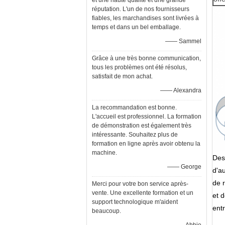
et une haute qualité et une grande
réputation. L'un de nos fournisseurs
fiables, les marchandises sont livrées à
temps et dans un bel emballage.
—— Sammel
Grâce à une très bonne communication,
tous les problèmes ont été résolus,
satisfait de mon achat.
—— Alexandra
La recommandation est bonne.
L'accueil est professionnel. La formation
de démonstration est également très
intéressante. Souhaitez plus de
formation en ligne après avoir obtenu la
machine.
Des
—— George
d'au
de 
Merci pour votre bon service après-
vente. Une excellente formation et un
et d
support technologique m'aident
ent
beaucoup.