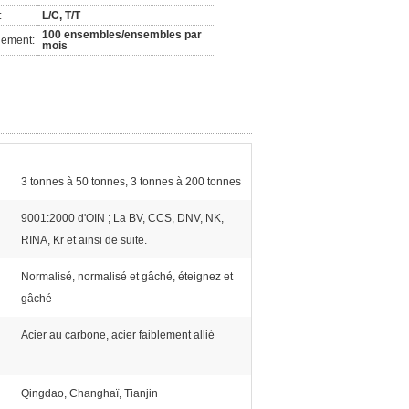
:
L/C, T/T
100 ensembles/ensembles par
nement:
mois
3 tonnes à 50 tonnes, 3 tonnes à 200 tonnes
9001:2000 d'OIN ; La BV, CCS, DNV, NK,
RINA, Kr et ainsi de suite.
Normalisé, normalisé et gâché, éteignez et
gâché
Acier au carbone, acier faiblement allié
Qingdao, Changhaï, Tianjin