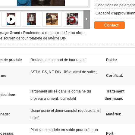
Conditions de paiement
Capacité d'approvision
Contact
Image Grand :
Roulement à rouleaux de fer au nickel
e soutien de four rotatoire de latérite DIN
m de produit:
Rouleau de support de four rotatif
Poids:
ASTM, BS, NF, DIN, JIS et ainsi de suite ;
rme:
Certificat:
largement utilisé dans le domaine du
Traitement
lication:
broyeur à ciment, four rotatif
thermique:
Usiné usiné et demi-complet rugueux, a fini
inage:
Matériel:
usiné
Placez un modèle en sable pour créer un
ocessus:
Port: