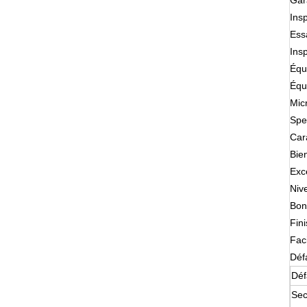
Gar
Ins
Ess
Ins
Équ
Équ
Mic
Spe
Car
Bie
Exce
Niv
Bon
Fin
Faci
Déf
Déf
Sec