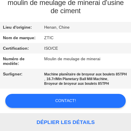
moulin de meulage de minerai d'usine
de ciment
VISITE
D'USINE
Lieu d'origine:
Henan, Chine
CONTRÔLE
Nom de marque:
ZTIC
DE
Certification:
ISO/CE
QUALITÉ
Numéro de
Moulin de meulage de minerai
modèle:
Surligner:
Machine planétaire de broyeur aux boulets 85TPH
CONTACTEZ-
,
,
16.7r/Min Planetary Ball Mill Machine
Broyeur de broyeur aux boulets 85TPH
NOUS
CONTACT!
NOUVELLES
DÉPLIER LES DÉTAILS
DEMANDEZ