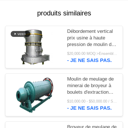
UNE
CITATION
produits similaires
PLAN
Débordement vertical
DU
prix usine à haute
pression de moulin de
SITE
Raymond Mill à échelle
$20,000.00 MOQ:>Ensembles =1
réduite et de raymond
- JE NE SAIS PAS.
PRIVACY
POLICY
Moulin de meulage de
minerai de broyeur à
boulets d'extraction
continu par air 215T
$10,000.00 - $50,000.00 / Set MOQ:1 ensemble/ensembles
économiseur d'énergie
- JE NE SAIS PAS.
Broyeur de meulage de