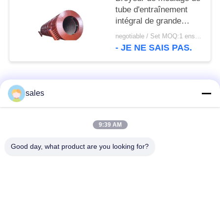
tube d'entraînement
intégral de grande
capacité de moteur à
negotiable / Set MOQ:1 ensemble/ensembles
courant alternatif et
- JE NE SAIS PAS.
broyeur à boulets de
ciment
Catégories populaires
Tous
sales
Pignons de moulin
Pignon biseauté
9:39 AM
Good day, what product are you looking for?
vitesse de périmètre
Bâtis et pièces
de moulin
forgéees
Four rotatoire de
Moulin de meulage de
ciment
minerai