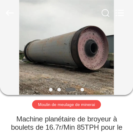
Luoyang
Zhongtai
Industries
CO.,LTD.
All
Rights
Reserved.
MAISON
PRODUITS
VR
SHOW
AU
SUJET
Moulin de meulage de minerai
DE
Machine planétaire de broyeur à
NOUS
boulets de 16.7r/Min 85TPH pour le