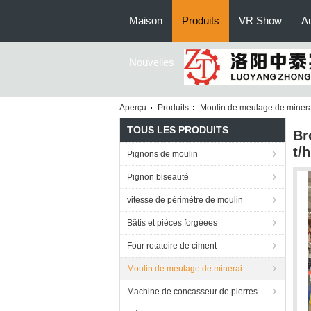
Maison
Produits
VR Show
Au
Nouvelles
Aperçu
Produits
Moulin de meulage de miner
TOUS LES PRODUITS
Br
t/h
Pignons de moulin
Pignon biseauté
vitesse de périmètre de moulin
Bâtis et pièces forgéees
Four rotatoire de ciment
Moulin de meulage de minerai
Machine de concasseur de pierres