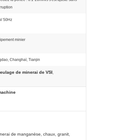
rruption
V 50Hz
ipement minier
gdao, Changhaï, Tianjin
eulage de minerai de VSI
,
 machine
minerai de manganèse, chaux, granit,