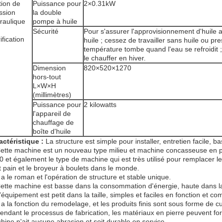
tion de
Puissance pour
2×0.31kW
ssion
la double
raulique
pompe à huile
Sécurité
Pour s'assurer l'approvisionnement d'huile
ification
huile ; cessez de travailler sans huile ou pre
température tombe quand l'eau se refroidit
le chauffer en hiver.
Dimension
820×520×1270
hors-tout
L×W×H
(millimètres)
Puissance pour
2 kilowatts
l'appareil de
chauffage de
boîte d'huile
actéristique :
La structure est simple pour installer, entretien facile, 
Cette machine est un nouveau type milieu et machine concasseuse en p
0 et également le type de machine qui est très utilisé pour remplacer l
t pain et le broyeur à boulets dans le monde.
l a le roman et l'opération de structure et stable unique.
Cette machine est basse dans la consommation d'énergie, haute dans la 
'équipement est petit dans la taille, simples et faciles en fonction et com
l a la fonction du remodelage, et les produits finis sont sous forme de 
Pendant le processus de fabrication, les matériaux en pierre peuvent fo
hine n'ait aucune abrasion et soit durable en service.