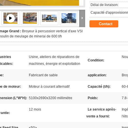
Délai de livraison:
Capacité d'approvision
Contact
Image Grand :
Broyeur à percussion vertical d'axe VSI
oulin de meulage de minerai de 600 t/h
ustries
Usine, ateliers de réparations de
Nou
Condition:
icables:
machines, énergie et exploitation
pe:
Fabricant de sable
application:
Bro
pe de moteur:
Moteur à courant alternatif
Capacité (t/h):
60-
mension (L*W*H):
5100x2690x3200 millimètre
Poids:
7.8
12 mois
Le service après-
Ing
antie:
vente a fourni:
l'ét
x Feed Size
<50>
Insp