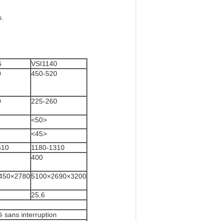
s.
6
VSI1140
0
450-520
0
225-260
<50>
<45>
510
1180-1310
400
450×2780
5100×2690×3200
25,6
é sans interruption