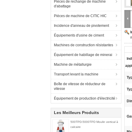
Pièces de rechange de machine
d'abattage
Pièces de machine de CITIC HIC
Incidence d'anneau de pivotement
Équipements d'usine de ciment
m
Machines de construction résistantes
Équipement de habillage de minerai
Ind
Machine de métallurgie
appl
Transport levant la machine
Ty
Boîte de vitesse de réducteur de
vitesse
Ty
Équipement de production d'électricité
Di
Les Meilleurs Produits
Gar
500TPD-5000TPD Moulin vertical à
calcaire
Ma