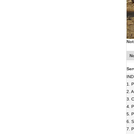
Not
No
Ser
IND
1. 
2. 
3.
4.
5.
6. 
7.