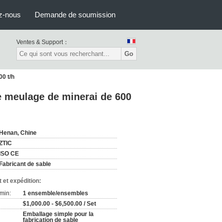
z-nous
Demande de soumission
Ventes & Support：
Go
00 t/h
e meulage de minerai de 600
Henan, Chine
ZTIC
ISO CE
Fabricant de sable
 et expédition:
min:
1 ensemble/ensembles
$1,000.00 - $6,500.00 / Set
Emballage simple pour la
fabrication de sable