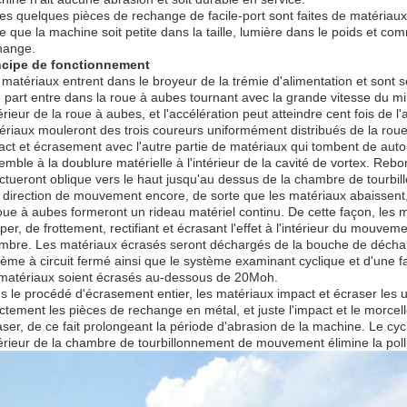
Les quelques pièces de rechange de facile-port sont faites de matériau
te que la machine soit petite dans la taille, lumière dans le poids et
hange.
ncipe de fonctionnement
 matériaux entrent dans le broyeur de la trémie d'alimentation et sont s
part entre dans la roue à aubes tournant avec la grande vitesse du mili
térieur de la roue à aubes, et l'accélération peut atteindre cent fois de l'
ériaux mouleront des trois coureurs uniformément distribués de la rou
ct et écrasement avec l'autre partie de matériaux qui tombent de autour 
mble à la doublure matérielle à l'intérieur de la cavité de vortex. Rebo
ectueront oblique vers le haut jusqu'au dessus de la chambre de tour
r direction de mouvement encore, de sorte que les matériaux abaissent,
roue à aubes formeront un rideau matériel continu. De cette façon, les 
per, de frottement, rectifiant et écrasant l'effet à l'intérieur du mouve
mbre. Les matériaux écrasés seront déchargés de la bouche de déchar
tème à circuit fermé ainsi que le système examinant cyclique et d'une fa
 matériaux soient écrasés au-dessous de 20Moh.
s le procédé d'écrasement entier, les matériaux impact et écraser les 
ectement les pièces de rechange en métal, et juste l'impact et le morcel
ser, de ce fait prolongeant la période d'abrasion de la machine. Le cycle
ntérieur de la chambre de tourbillonnement de mouvement élimine la pol