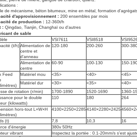
ications :
le de mécanisme, béton bitumeux, mine en métal, formation d'agrégat
acité d'approvisionnement :
200 ensembles par mois
acité de production :
12-360t/h
t :
Qingdao, Tianjin, Changhaï ou d'autres
ricant de sable
dèle
VSI7611
VSI8518
VSI952
acité (t/h)
Alimentation de
120-180
200-260
300-38
centre et
d'anneau
Alimentation de
60-90
100-130
150-19
centre
x Feed
Matériel mou
<35>
<40>
<45>
e
Matériel dur
<30>
<35>
<40>
llimètres)
esse de rotation (r/min)
1700-1890
1520-1690
1360-1
ssance pour le double
110
180
264
eur (kilowatts)
ension hors-tout L×W×H
4100×2250×2285
4140×2280×2425
4560×2
llimètres)
ds (t)
7,8
10,3
16
rce d'énergie
380v 50Hz
teur vibrant
Inspectez la portée : 0.1-20mm/s s'est ajust