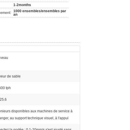
1-2months
1000 ensembles/ensembles par
nement:
an
veau
yeur de sable
600 tph
-25.6
énieurs disponibles aux machines de service à
ranger, au support technique visuel, à l'appui
ectez la portée : 0.1-20mm/s s'est ajusté sans