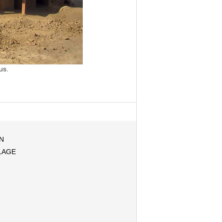
us.
N
LAGE