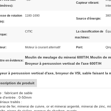
Capteur vibrant:
limètres):
inte
esse de rotation
1180-1690
380
Source d'énergie:
in):
CITIC
La classification de
Équ
rque:
machines:
teur:
Moteur à courant alternatif
Port:
Qin
Moulin de meulage du minerai 600T/H
Moulin de m
,
tre en évidence:
Broyeur à percussion vertical de l'axe 600T/H
yeur à percussion vertical d'axe, broyeur de VSI, sable faisant la
scription de produit
 : fabricant de sable
lle d'entrée : 0-50mm
riaux traités :
erai de fer, minerai de cuivre, or et minerai argenté, minerai de zinc, 
alte, pierre de rivière, gangue de charbon, quartz.