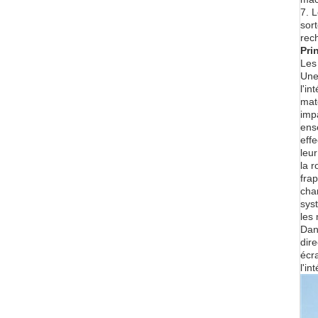
7. 
sor
rec
Pri
Les
Une 
l'in
mat
impa
ense
eff
leu
la 
frap
cha
sys
les
Dan
dir
écra
l'i