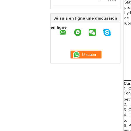
—— Abbie
Sta
pre
hyd
de
Je suis en ligne une discussion
lubr
en ligne
Car
1. 
199
peti
2. I
3. 
4. L
5. I
6. 
mac