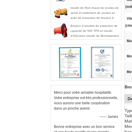
(mil
moulin de Rod chaud de scories de
vente et traitement de scories en
acier de extraction de broyeur à
Vit
boulets rectifiant
(r/m
Broyeur à boulets de extraction de
capacité de 500 TPH et moulin
d'AG/usine moulin de fléchissement
Ma
pour l'usine de minerai
Mo
Met
Bro
Merci pour votre aimable hospitalité.
Votre entreprise est très professionnelle,
De
nous aurons une belle coopération
dans un proche avenir.
Type
Tai
—— James
Maté
Min
Bonne entreprise avec un bon service
bas