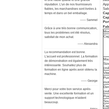
et une haute qualité et une grande
Appl
réputation. L'un de nos fournisseurs
Sab
fiables, les marchandises sont livrées à
Cap
temps et dans un bel emballage.
Cap
—— Sammel
Por
Fab
Grâce à une très bonne communication,
Mo
tous les problèmes ont été résolus,
Cap
satisfait de mon achat.
—— Alexandra
La recommandation est bonne.
L'accueil est professionnel. La formation
Ma
de démonstration est également très
Siz
intéressante. Souhaitez plus de
(mi
formation en ligne après avoir obtenu la
Vit
machine.
Pui
—— George
mot
Dim
Merci pour votre bon service après-
(mi
vente. Une excellente formation et un
Poi
support technologique m'aident
Sou
beaucoup.
Cap